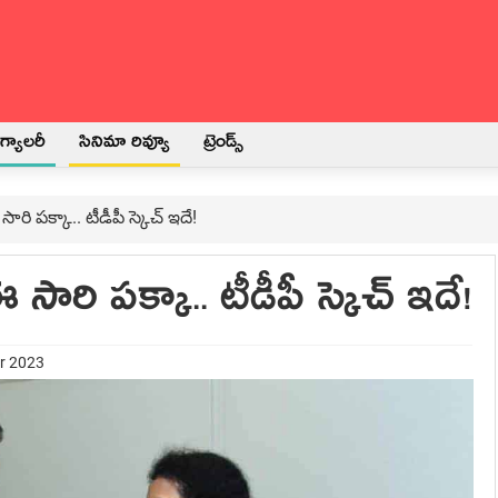
్యాలరీ
సినిమా రివ్యూ
ట్రెండ్స్
ి ప‌క్కా.. టీడీపీ స్కెచ్ ఇదే!
ారి ప‌క్కా.. టీడీపీ స్కెచ్ ఇదే!
er 2023