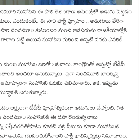
ద‌మూరి సుహాసిని ఈ సారి తెలంగాణ అసెంబ్లీలో అడుగు పెట్డడం
ులు. ఎందుకంటే.. ఈ సారి పార్టీ వ్యూహం .. అడుగులు వేరేగా
తొలిసారి నంద‌మూరి కుటుంబం నుంచి ఆడ‌ప‌డుచు రాజ‌కీయాల్లోకి
ష్ణ గారాల ప‌ట్టి అయిన సుహాసిని గురించి అప్ప‌టి వ‌ర‌కు ఎవ‌రికీ
గం నుంచి సుహాసిని బ‌రిలో నిలిచారు. కాంగ్రెస్‌తో అప్ప‌ట్లో టీడీపీ
ీరుతార‌ని అంద‌రూ అనుకున్నారు. పైగా నంద‌మూరి బాల‌కృష్ణ
, అనూహ్యంగా సుహాసిని ఓట‌మి చ‌విచూశారు. ఇక‌, ఇప్పుడు
ుద్ధానికి దిగుతున్నారు.
ం ల‌క్ష్యంగా టీడీపీ వ్యూహాత్మ‌కంగా అడుగులు వేస్తోంది. గ‌త
ోయిన నంద‌మూరి సుహాసినికి ఈ ద‌ఫా రెండుస్థానాలు
న ఎల్బీన‌గ‌ర్‌తోపాటు కూక‌ట్ ప‌ల్లి సీటును కూడా సుహాసినికి
‌ఫా ఆమెను గెలిపించుకోవాల‌ని పార్టీ భావిస్తున్న‌ట్టు స‌మాచారం.