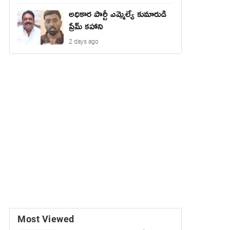
అధికార పార్టీ ఎమ్మెల్యే కుమారుడి
ప్రేమ్ కహాని
2 days ago
Most Viewed