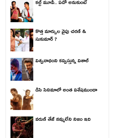
కల్ట్ మూవీ... ఏదో అనుకుంటే
కొత్త మార్పుల వైపు చరణ్ &
సుకుమార్ ?
విశ్వనాథంని కవ్విస్తున్న విశాల్
డిసి సినిమాలో అంత విశేషముందా
వరుణ్ తేజ్ నమ్మలేని నిజం ఇది