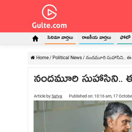
సినిమా వార్తలు
రాజకీయ వార్తలు
ఫోటో గ
Home
/
Political News
/
నంద‌మూరి సుహాసిని.. ఈ సార
నంద‌మూరి సుహాసిని.. ఈ స
Article by
Satya
Published on: 10:16 am, 17 Octob