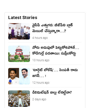
Latest Stories
వైసీపీ ఎత్తుగ‌డ‌: బీజేపీని బ్లాక్
మెయిల్ చేస్తున్నారా…?
4 hours ago
నోరు అదుపులో పెట్టుకోక‌పోతే…
కోడిగుడ్లే ప‌డ‌తాయి: సుప్రీంకోర్టు
10 hours ago
`టార్గెట్ లోకేష్‌`… సింప‌తీ రాదు
జ‌గ‌న్‌… !
12 hours ago
డీలిమిటేషన్ బిల్లు లేన‌ట్టేనా?
2 days ago