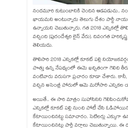
నంద‌మూరి కుటుంబానికి చెందిన ఆడ‌ప‌డుచు.. నం
ఖాయ‌మ‌ని అంటున్నారు తెలుగు దేశం పార్టీ నాయ‌క
ఉన్నాయ‌ని చెబుతున్నారు. గ‌త 2018 ఎన్నిక‌ల్లో 
వ‌చ్చింది (పురందేశ్వ‌రి లైన్ వేరు). దివంగ‌త హ‌రికృ
తెలియ‌దు.
తొలిసారి 2018 ఎన్నిక‌ల్లో కూక‌ట్ ప‌ల్లి నియోజ‌క‌వ‌ర్
పొత్తు ఉన్న నేప‌థ్యంలో ఈమె ఖ‌చ్చితంగా గెలిచి త
వంటివారు వ‌రుస‌గా ప్ర‌చారం కూడా చేశారు. కానీ
వ‌చ్చిన అసెంబ్లీ పోరులో ఆమె మ‌రోసారి ఎన్నిక‌ల య
అయితే.. ఈ సారి మాత్రం సుహాసినిని గెలిపించుకోవ‌డ
ఎన్నిక‌ల్లో కూక‌ట్ ప‌ల్లి నుంచి పోటీ చేసి ఓడిప
కేటాయించిన‌ట్టు స‌మాచారం. సెటిల‌ర్లు ఎక్కుగా ఉన్
కేటాయించిన‌ట్టు పార్టీ వ‌ర్గాలు చెబుతున్నాయి. ఈ ద