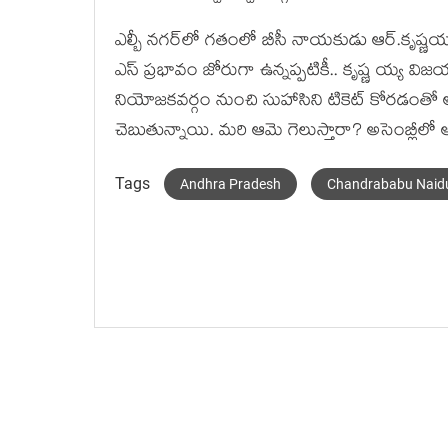
ఎల్బీ న‌గ‌ర్‌లో గ‌తంలో బీసీ నాయ‌కుడు ఆర్‌.కృష్ణ
ఎస్ ప్ర‌భావం జోరుగా ఉన్న‌ప్ప‌టికీ.. కృష్ణ య్య వ
నియోజ‌క‌వ‌ర్గం నుంచి సుహాసిని టికెట్ కోర‌డంతో ఆమ
చెబుతున్నాయి. మ‌రి ఆమె గెలుస్తారా? అసెంబ్లీలో
Tags
Andhra Pradesh
Chandrababu Naid