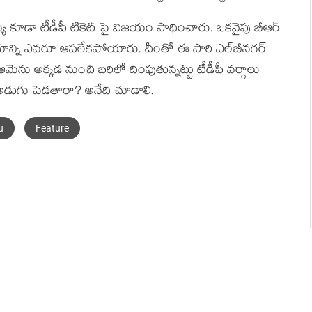
‌య్య కూడా టీడీపీ టికెట్ పై విజ‌యం సాధించారు. ఒక‌వైపు బీఆర్
ిజ‌యాన్ని ఎవ‌రూ ఆప‌లేక‌పోయారు. దీంతో ఈ సారి ఎల్‌బీన‌గ‌ర్
ెను అక్క‌డ నుంచి బ‌రిలో దింపుతున్న‌ట్టు టీడీపీ వ‌ర్గాలు
 అడుగు పెడ‌తారా? అనేది చూడాలి.
u
Feature