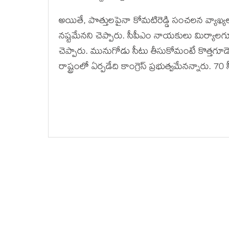
అయితే, పొత్తుల‌పైనా కోమటిరెడ్డి సంచ‌ల‌న వ్యాఖ్య‌ల
న‌ష్ట‌మేన‌ని చెప్పారు. సీపీఎం నాయ‌కులు మిర్యాలగూ
చెప్పారు. మునుగోడు సీటు తీసుకోమంటే కొత్తగూడెం
రాష్ట్రంలో ఏర్ప‌డేది కాంగ్రెస్ ప్ర‌భుత్వ‌మేన‌న్నా