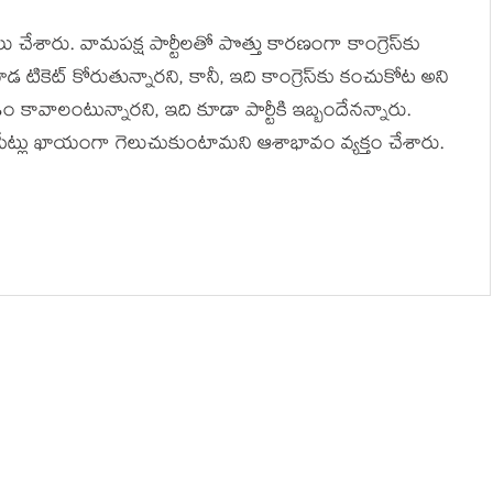
ు చేశారు. వామ‌ప‌క్ష పార్టీల‌తో పొత్తు కారణంగా కాంగ్రెస్‌కు
డ టికెట్ కోరుతున్నార‌ని, కానీ, ఇది కాంగ్రెస్‌కు కంచుకోట అని
 కావాలంటున్నారని, ఇది కూడా పార్టీకి ఇబ్బందేన‌న్నారు.
రు. 70 సీట్లు ఖాయంగా గెలుచుకుంటామ‌ని ఆశాభావం వ్య‌క్తం చేశారు.