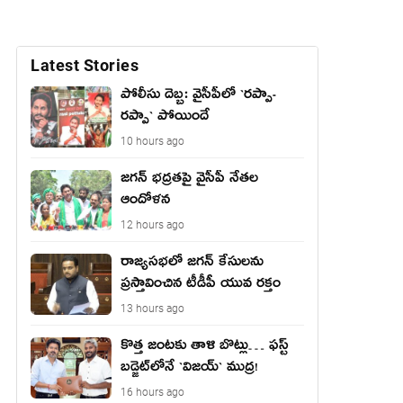
Latest Stories
పోలీసు దెబ్బ: వైసీపీలో `ర‌ప్పా-
ర‌ప్పా` పోయిందే
10 hours ago
జ‌గ‌న్ భద్రతపై వైసీపీ నేతల
ఆందోళన
12 hours ago
రాజ్యసభలో జగన్ కేసులను
ప్రస్తావించిన టీడీపీ యువ రక్తం
13 hours ago
కొత్త జంట‌కు తాళి బొట్లు… ఫ‌స్ట్
బ‌డ్జెట్‌లోనే `విజ‌య్` ముద్ర‌!
16 hours ago