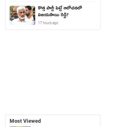
కొత్త పార్టీ పెట్టే ఆలోచనలో
విజయసాయి రెడ్డి?
17 hours ago
Most Viewed