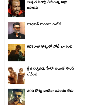
శాశ్వత సెలవు తీసుకున్న బిక్షు
యాదవ్
మాధ‌వ‌న్ గుండెలు గుబేల్‌
కనకరాజు కొట్టులో బోణీ బాగుంది
క్రేజీ దర్శకుడు హీరో అయితే సౌండ్
లేదేంటి
300 కోట్లు దాటినా ఆనందం లేదు