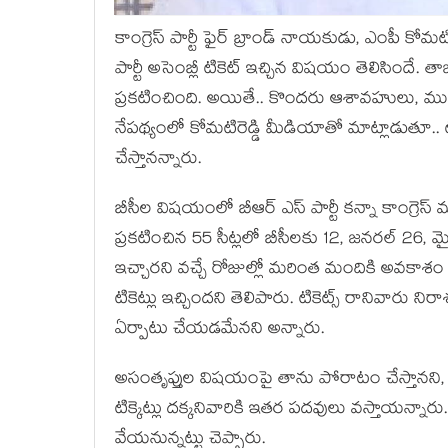
కాంగ్రెస్ పార్టీ ఫైర్ బ్రాండ్ నాయ‌కుడు, ఎంపీ కోమ‌టిర
పార్టీ అసెంబ్లీ టికెట్ ఇచ్చిన విష‌యం తెలిసిందే. తాజ
ప్ర‌క‌టించింది. అయితే.. కొంద‌రు ఆశావ‌హులు, ముఖ్య
నేప‌థ్యంలో కోమ‌టిరెడ్డి మీడియాతో మాట్లాడుతూ.. టి
చేస్తాన‌న్నారు.
బీసీల విష‌యంలో బీఆర్ ఎస్ పార్టీ క‌న్నా కాంగ్రెస్ మ
ప్ర‌క‌టించిన 55 సీట్లలో బీసీలకు 12, జనరల్ 26, మ
ఇచ్చార‌ని వ‌చ్చే రోజుల్లో మ‌రింత మందికి అవ‌కాశం ద‌
టికెట్లు ఇచ్చింద‌ని తెలిపారు. టికెట్స్ రానివారు ని
ఏర్పాటు చేయడమేనని అన్నారు.
అసంతృప్తుల విష‌యంపై తాను పోరాటం చేస్తాన‌ని, వార
టిక్కెట్లు దక్కనివారికి ఇతర పదవులు వస్తాయన్నా
వేయ‌నున్న‌ట్టు చెప్పారు.