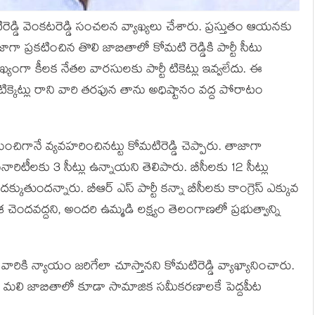
ెడ్డి వెంక‌ట‌రెడ్డి సంచ‌ల‌న వ్యాఖ్య‌లు చేశారు. ప్ర‌స్తుతం ఆయ‌న‌కు
ాగా ప్ర‌క‌టించిన తొలి జాబితాలో కోమ‌టి రెడ్డికి పార్టీ సీటు
ంగా కీల‌క నేత‌ల వార‌సుల‌కు పార్టీ టికెట్లు ఇవ్వ‌లేదు. ఈ
క్కెట్లు రాని వారి త‌ర‌ఫున తాను అధిష్టానం వ‌ద్ద పోరాటం
ంచిగానే వ్య‌వ‌హ‌రించిన‌ట్టు కోమ‌టిరెడ్డి చెప్పారు. తాజాగా
ైనారిటీలకు 3 సీట్లు ఉన్నాయని తెలిపారు. బీసీలకు 12 సీట్లు
క్కుతుంద‌న్నారు. బీఆర్ ఎస్ పార్టీ క‌న్నా బీసీల‌కు కాంగ్రెస్ ఎక్కువ
రాశ చెందవద్దని, అందరి ఉమ్మడి లక్ష్యం తెలంగాణలో ప్రభుత్వాన్ని
ికి న్యాయం జ‌రిగేలా చూస్తాన‌ని కోమ‌టిరెడ్డి వ్యాఖ్యానించారు.
రు. మ‌లి జాబితాలో కూడా సామాజిక సమీకరణాలకే పెద్ద‌పీట