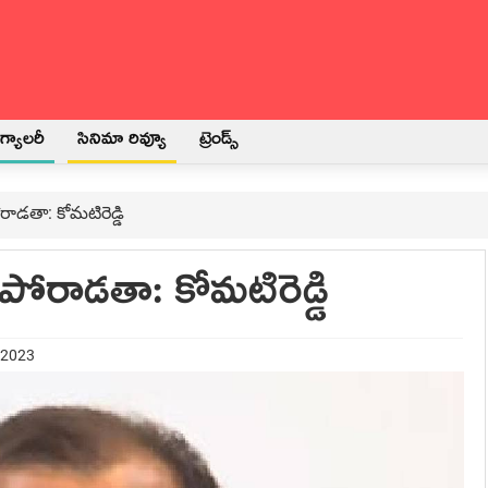
్యాలరీ
సినిమా రివ్యూ
ట్రెండ్స్
రాడ‌తా: కోమ‌టిరెడ్డి
 పోరాడ‌తా: కోమ‌టిరెడ్డి
 2023