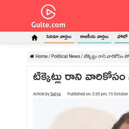
సినిమా వార్తలు
రాజకీయ వార్తలు
ఫోటో గ
Home
/
Political News
/
టిక్కెట్లు రాని వారికోసం పో
టిక్కెట్లు రాని వారికోసం
Article by
Satya
Published on: 3:30 pm, 15 October