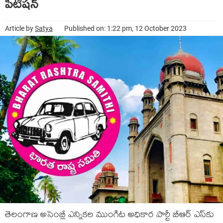
పిటిష‌న్‌
Article by
Satya
Published on: 1:22 pm, 12 October 2023
తెలంగాణ అసెంబ్లీ ఎన్నిక‌ల ముంగిట అధికార పార్టీ బీఆర్ ఎస్‌కు