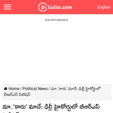
English
Home
/
Political News
/
మా..’కారు’ మాదే: ఢిల్లీ హైకోర్టులో
బీఆర్ఎస్ పిటిష‌న్‌
మా..’కారు’ మాదే: ఢిల్లీ హైకోర్టులో బీఆర్ఎస్