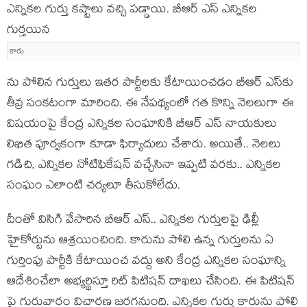
ఎన్నిక‌ల గుర్తు క‌ష్టాలు వ‌చ్చి ప‌డ్డాయి. బీఆర్ ఎస్ ఎన్నిక‌ల
గుర్త‌యిన
కారు
ను పోలిన గుర్తులు ఇత‌ర పార్టీల‌కు కేటాయించ‌డం బీఆర్ ఎస్‌కు
తీవ్ర సంక‌టంగా మారింది. ఈ నేప‌థ్యంలో గ‌త కొన్ని నెల‌లుగా ఈ
విష‌యంపై కేంద్ర ఎన్నిక‌ల సంఘానికి బీఆర్ ఎస్ నాయ‌కులు
లిఖిత పూర్వ‌కంగా కూడా ఫిర్యాదులు చేశారు. అయితే.. నెల‌లు
గ‌డిచి, ఎన్నిక‌ల నోటిఫికేష‌న్ వ‌చ్చేసినా ఇప్ప‌టి వ‌ర‌కు.. ఎన్నిక‌ల
సంఘం ఎలాంటి చ‌ర్య‌లూ తీసుకోలేదు.
దీంతో విసిగి వేసారిన బీఆర్ ఎస్‌.. ఎన్నికల గుర్తులపై ఢిల్లీ
హైకోర్టును ఆశ్రయించింది. కారును పోలి ఉన్న గుర్తులను ఏ
గుర్తింపు పార్టీకి కేటాయించ వద్దు అని కేంద్ర ఎన్నిక‌ల సంఘాన్ని
ఆదేశించేలా అభ్య‌ర్థిస్తూ రిట్ పిటిషన్ దాఖలు చేసింది. ఈ పిటిషన్
పై గురువారం విచార‌ణ జ‌ర‌గ‌నుంది. ఎన్నికల గుర్తు కారును పోలి