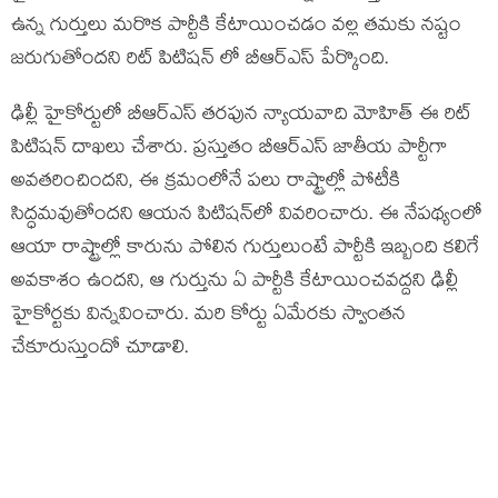
ఉన్న గుర్తులు మరొక పార్టీకి కేటాయించడం వల్ల తమకు నష్టం
జరుగుతోందని రిట్ పిటిషన్ లో బీఆర్ఎస్ పేర్కొంది.
ఢిల్లీ హైకోర్టులో బీఆర్ఎస్ తరపున న్యాయవాది మోహిత్ ఈ రిట్
పిటిషన్ దాఖలు చేశారు. ప్రస్తుతం బీఆర్ఎస్ జాతీయ పార్టీగా
అవతరించింద‌ని, ఈ క్రమంలోనే పలు రాష్ట్రాల్లో పోటీకి
సిద్ధమవుతోందని ఆయ‌న పిటిష‌న్‌లో వివ‌రించారు. ఈ నేపథ్యంలో
ఆయా రాష్ట్రాల్లో కారును పోలిన గుర్తులుంటే పార్టీకి ఇబ్బంది కలిగే
అవకాశం ఉందని, ఆ గుర్తును ఏ పార్టీకి కేటాయించవద్దని ఢిల్లీ
హైకోర్టకు విన్న‌వించారు. మ‌రి కోర్టు ఏమేర‌కు స్వాంతన
చేకూరుస్తుందో చూడాలి.