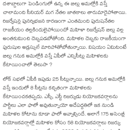
దశాబ్దాలుగా పెండింగులో ఉన్న ఈ బిల్లు అమల్లోకి వస్తే
చాలామంది సీనియర్ మగ నేతల జాతకాలు తారుమారైపోతాయి.
రిజర్వేషన్ల పునర్విభజన కారణంగా ఎంతమంది పురుషనేతల
రాజకీయం తల్లకిందులైపోయిందో మహిళా రిజర్వేషన్ బిల్లు వల్ల
అంతకుమించి దెబ్బపడబోతోంది. మహిళల దెబ్బకు రాజకీయంగా
పురుషుల అడ్రస్సులే మారిపోతోబోతున్నాయి. విషయం ఏమిటంటే
బిల్లు గనుక అమల్లోకి వస్తే ఏపీలో ఎన్నిసీట్లు మహిళలకు
కేటాయించాలో తెలుసా ?
లోక్ సభలో ఏపీకి ఇపుడు 25 సీట్లున్నాయి. బిల్లు గనుక అమల్లోకి
వస్తే ఇందులో 8 సీట్లను కచ్చితంగా మహిళలకు
కేటాయించకతప్పదు. ఎస్సీ, ఎస్టీ రిజర్వుడు నియోజకవర్గాలను
పార్టీలు ఎలా ఫాలో అవుతున్నాయో అదేపద్దతిలో ఇక నుండి
మహిళల కోటాను కూడా ఫాలో అవ్వాల్సిందే. అలాగే 175 అసెంబ్లీ
నియోజకవర్గాల్లో మహిళల కోసం 58 నియోజకవర్గాలు రిజర్వు