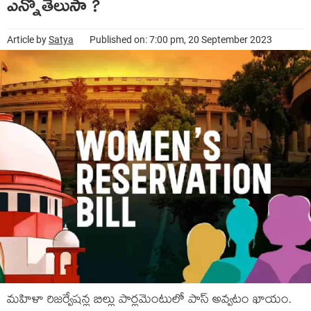
ఎన్నోతెలుసా ?
Article by
Satya
Published on: 7:00 pm, 20 September 2023
మహిళా రిజర్వేషన్ల బిల్లు పార్లమెంటులో పాస్ అవ్వటం ఖాయం.