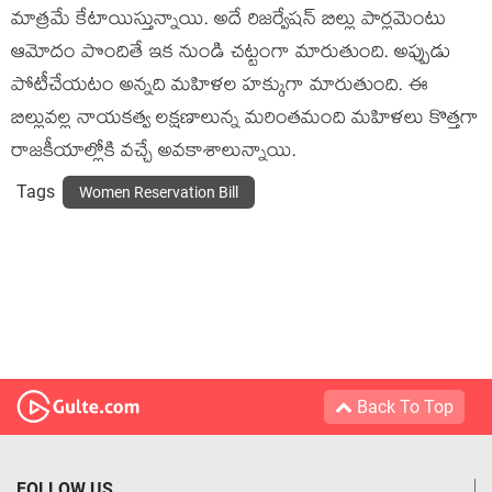
మాత్రమే కేటాయిస్తున్నాయి. అదే రిజర్వేషన్ బిల్లు పార్లమెంటు
ఆమోదం పొందితే ఇక నుండి చట్టంగా మారుతుంది. అప్పుడు
పోటీచేయటం అన్నది మహిళల హక్కుగా మారుతుంది. ఈ
బిల్లువల్ల నాయకత్వ లక్షణాలున్న మరింతమంది మహిళలు కొత్తగా
రాజకీయాల్లోకి వచ్చే అవకాశాలున్నాయి.
Tags
Women Reservation Bill
Back To Top
FOLLOW US