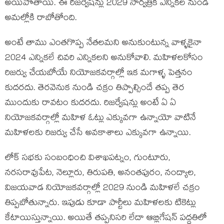
అయిపోతాయి. ఈ రిజర్వేషన్లు 2029 సార్వత్రిక ఎన్నికల నుండి
అమల్లోకి రాబోతోంది.
అంటే తాము ఎంతగొప్ప నేతలమని అనుకుంటున్న వాళ్ళకైనా
2024 ఎన్నికలే చివరి ఎన్నికలని అనుకోవాలి. మహిళలకోసం
రిజర్వు చేయబోయే నియోజకవర్గాల్లో ఇక మగాళ్ళ పెత్తనం
కుదరదు. తెరవెనుక నుండి చక్రం తిప్పాల్సిందే తప్ప తెర
ముందుకు రావటం కుదరదు. రిజర్వేషన్లు అంటే ఏ ఏ
నియోజకవర్గాల్లో మహిళ ఓట్లు ఎక్కువగా ఉన్నాయో వాటినే
మహిళలకు రిజర్వు చేసే అవకాశాలు ఎక్కువగా ఉన్నాయి.
లోక్ సభకు సంబంధించి విశాఖపట్నం, గుంటూరు,
నరసరావుపేట, నెల్లూరు, తిరుపతి, అనంతపురం, నంద్యాల,
విజయవాడ నియోజకవర్గాల్లో 2029 నుండి మహిళలే చక్రం
తిప్పబోతున్నారు. ఇపుడు కూడా పార్టీలు మహిళలకు టికెట్లు
కేటాయిస్తున్నాయి. అయితే తప్పనిసరి లేదా ఆబ్లిగేషన్ పద్దతిలో