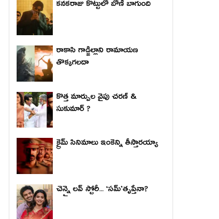
కనకరాజు కొట్టులో బోణీ బాగుంది
రాకాసి గాడ్జిల్లాని రామాయణ
తొక్కగలదా
కొత్త మార్పుల వైపు చరణ్ &
సుకుమార్ ?
క్రైమ్ సినిమాలు ఇంకెన్ని తీస్తారయ్యా
చెన్నై లవ్ స్టోరీ... ‘సమ్’తృప్తేనా?