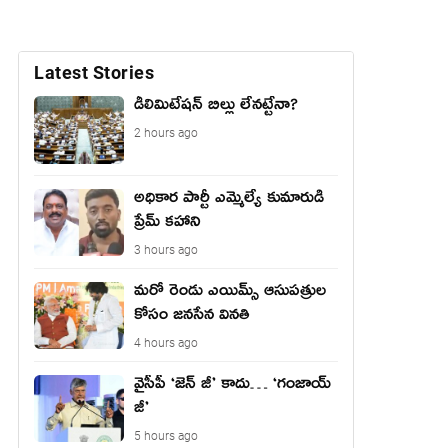
Latest Stories
డీలిమిటేషన్ బిల్లు లేన‌ట్టేనా?
2 hours ago
అధికార పార్టీ ఎమ్మెల్యే కుమారుడి
ప్రేమ్ కహాని
3 hours ago
మరో రెండు ఎయిమ్స్ ఆసుపత్రుల
కోసం జనసేన వినతి
4 hours ago
వైసీపీ ‘జెన్ జీ’ కాదు… ‘గంజాయ్
జీ’
5 hours ago