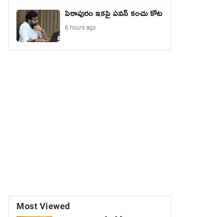
పిఠాపురం ఇకపై పవన్ కంచు కోట
6 hours ago
Most Viewed