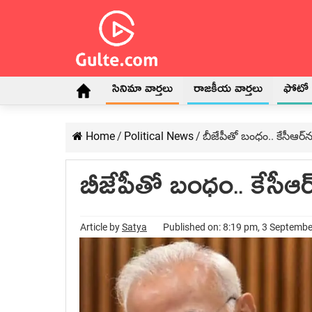
సినిమా వార్తలు
రాజకీయ వార్తలు
ఫోటో గ
Home
/
Political News
/
బీజేపీతో బంధం.. కేసీఆర్
బీజేపీతో బంధం.. కేసీఆర
Article by
Satya
Published on: 8:19 pm, 3 Septemb