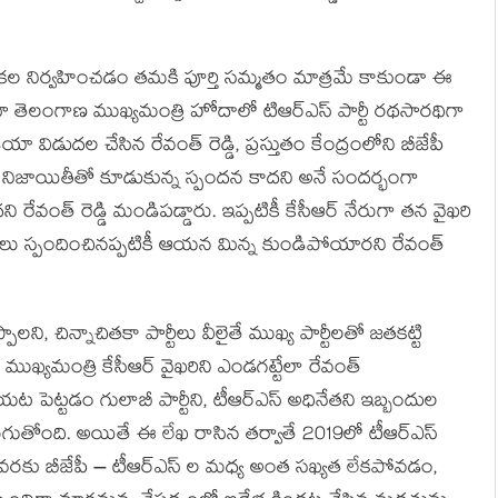
న్నికల నిర్వహించడం తమకి పూర్తి సమ్మతం మాత్రమే కాకుండా ఈ
ొంటూ తెలంగాణ ముఖ్యమంత్రి హోదాలో టిఆర్ఎస్ పార్టీ రథసారథిగా
ిడుదల చేసిన రేవంత్ రెడ్డి, ప్ర‌స్తుతం కేంద్రంలోని బీజేపీ
ప్ప నిజాయితీతో కూడుకున్న స్పందన కాదని అనే సందర్భంగా
ని రేవంత్ రెడ్డి మండిపడ్డారు. ఇప్పటికీ కేసీఆర్ నేరుగా తన వైఖరి
ీలు స్పందించినప్పటికీ ఆయన మిన్న కుండిపోయారని రేవంత్
ి, చిన్నాచితకా పార్టీలు వీలైతే ముఖ్య పార్టీలతో జతకట్టి
్యమంత్రి కేసీఆర్ వైఖరిని ఎండగట్టేలా రేవంత్
ట్టడం గులాబీ పార్టీని, టీఆర్ఎస్ అధినేతని ఇబ్బందుల
రుగుతోంది. అయితే ఈ లేఖ రాసిన తర్వాతే 2019లో టీఆర్ఎస్
పటివరకు బీజేపీ – టీఆర్ఎస్ ల మధ్య అంత సఖ్యత లేకపోవడం,