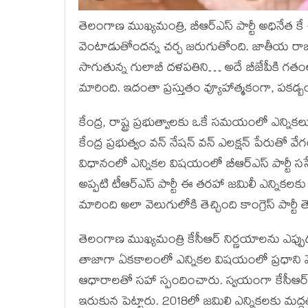
తెలంగాణ ముఖ్యమంత్రి, బీఆర్ఎస్ పార్టీ అధినేత
వెంటాడుతోంద‌న్న చర్చ జ‌రుగుతోంది. జాతీయ రాజకీ
సాగుతున్న గులాబీ దళపతిని… అదే బీజేపీకి గతంల
మారింది. ఇదంతా ప్ర‌స్తుతం వ్యూహాత్మ‌కంగా, ప‌కడ్బం
కేంద్ర, రాష్ట్ర ప్ర‌భుత్వాల‌కు ఒకే స‌మ‌యంలో ఎన్
కేంద్ర ప్రభుత్వం వ‌న్ నేష‌న్ వ‌న్ ఎల‌క్ష‌న్ పేర
విధానంలో ఎన్నికల విషయంలో బీఆర్ఎస్ పార్టీ ససేమ
అప్ప‌టి టీఆర్ఎస్ పార్టీ ఈ త‌ర‌హా జ‌మిలీ ఎన్నికల
మారింది అలా వెలుగులోకి తెచ్చింది కాంగ్రెస్ పార్టీ తె
తెలంగాణ ముఖ్యమంత్రి కేసీఆర్ నిర్ణయాలను ఎప్పుడ
తాజాగా ఏకకాలంలో ఎన్నికల విషయంలో ప్రధాని మోడీ
ఆధారాల‌తో స‌హా స్పందించారు. స్వ‌యంగా కేసీఆర్
ఇరుకున పెట్టారు. 2018లో జమిలి ఎన్నికలకు మద్దతు