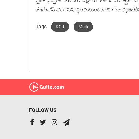
పైగా ప్రస్తుతం జమిలి ఎన్నికలు బీఆర్ఎస్ పార్టీకి
బీఆర్ఎస్ ఎలా సమర్థించుకుంటుంది లేదా వ్యతిరేకి
Tags
KCR
Modi
FOLLOW US