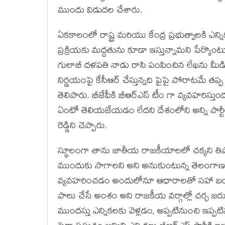
ముందు విడుదల చేశారు.
ఏకకాలంలో రాష్ట్ర మరియు కేంద్ర ప్రభుత్వాలకి ఎ
ప్ర‌క్రియ‌కు మద్దతును కూడా ఇస్తున్నామని పేర్క
గులాబీ దళపతి నాడు రాసి పంపించిన లేఖను మీడియా వ
నిర్ణ‌యంపై కేసీఆర్ చేస్తున్నది పైపై పోరాటమే త
తెలిపారు. బీజేపీకి బీఆర్ఎస్ టీం గా వ్యవహరిస్తుంద
ఏంటో తెలియజేయడం లేదని దేశంలోని అన్ని పార్ట
రెడ్డిని చెప్పారు.
స్థూలంగా తాను జాతీయ రాజకీయాలలో చక్కని తిప్పాలన
ముందుకు సాగాలని అని అనుకుంటున్న తెలంగాణ ముఖ
వ్యవహరించడం అందులోనూ ఆధారాలతో సహా బయట పె
పాలు చేసే అంశం అని రాజకీయ వ‌ర్గాల్లో చర్చ జ
ముందస్తు ఎన్నికలకు వెళ్లడం, అప్పటినుంచి ఇప్