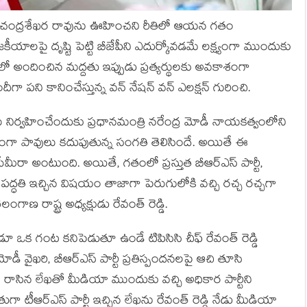
 కే చంద్రశేఖర రావును ఊహించ‌ని రీతిలో ఆయ‌న‌ గతం
యాలపై దృష్టి పెట్టి బీజేపీని ఎదుర్కోవడమే లక్ష్యంగా ముందుకు
ో అందించిన మద్దతు ఇప్పుడు ప్రత్యర్థులకు అవకాశంగా
దీగా ప‌ని కానించేస్తున్న వన్ నేషన్ వన్ ఎలక్షన్ గురించి.
నికలు నిర్వ‌హించేందుకు ప్రధానమంత్రి నరేంద్ర మోడీ నాయకత్వంలోని
ుతో వేగంగా పావులు కదుపుతున్న సంగతి తెలిసిందే. అయితే ఈ
ీరా అంటుంది. అయితే, గతంలో ప్ర‌స్తుత బీఆర్ఎస్‌ పార్టీ,
కు పద్ధతి ఇచ్చిన విషయం తాజాగా పెరుగులోకి వచ్చి రచ్చ రచ్చగా
లంగాణ రాష్ట్ర అధ్యక్షుడు రేవంత్ రెడ్డి.
ూ ఒక గంట కనిపెడుతూ ఉండే టిపిసిసి చీఫ్ రేవంత్ రెడ్డి
 వైఖరి, బీఆర్ఎస్ పార్టీ ప్రతిస్పందనల‌పై ఆచి తూసి
 రాసిన లేఖ‌తో మీడియా ముందుకు వచ్చి అధికార పార్టీని
గా టీఆర్ఎస్ పార్టీ ఇచ్చిన లేఖను రేవంత్ రెడ్డి నేడు మీడియా