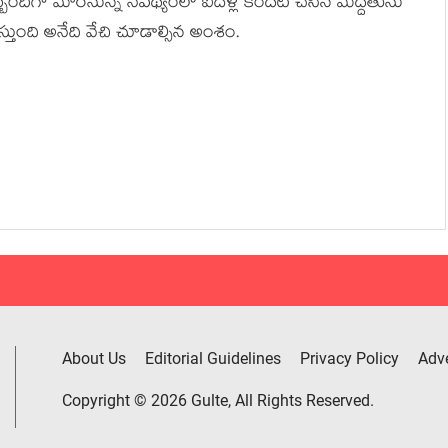
 ఇబ్బందిగా మారనున్న నేపథ్యంలో ఐదేళ్ల కిందట చేసిన మద్దతును
స్తుంది అనేది వేచి చూడాల్సిన అంశం.
About Us
Editorial Guidelines
Privacy Policy
Adve
Copyright © 2026 Gulte, All Rights Reserved.