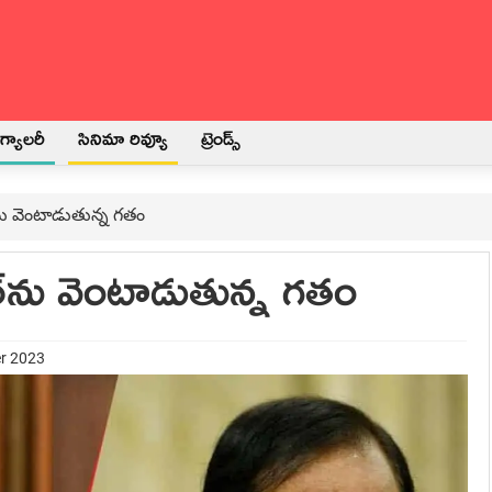
్యాలరీ
సినిమా రివ్యూ
ట్రెండ్స్
‌ను వెంటాడుతున్న గ‌తం
్‌ను వెంటాడుతున్న గ‌తం
er 2023