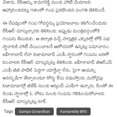
చేశారు. కేసీఆర్ను కామారెడ్డి నుంచి పోటీ చేయాలని
ఆహ్వానించినట్లు గతంలో గంప ప్రకటించిన సంగతి తెలిసిందే.
ఈ నేపథ్యంలో గంప గోవర్ధన్కు ప్రయోజనాలు కలిగించేందుకు
కేసీఆర్ చూస్తున్నారని తెలిసింది. ఇప్పుడు మంత్రివర్గంలోకి
గంపను తీసుకుని.. ఆ తర్వాత వచ్చే సార్వత్రిక ఎన్నికల్లో లోక్ సభ
స్థానానికి పోటీ చేయించాలనే ఆలోచనలో ఉన్నట్లు సమాచారం.
జహీరాబాద్ లేదా నిజామాబాద్ ఎంపీ స్థానంలో గంపను బరిలో
దించాలని కేసీఆర్ చూస్తున్నట్లు తెలిసింది. జహీరాబాద్ బీఆర్ఎస్
ఎంపీ బీబీ పాటిల్ పెద్దగా యాక్టివ్గా లేరు. పైగా ఆయన్ని
అనర్హుడిగా తేల్చాలంటూ కోర్టు కేసు నడుస్తోంది. మరోవైపు
నిజామాబాద్లో బీజేపీ నుంచి అర్వింద్ ఎంపీగా ఉన్నారు. దీంతో ఈ
రెండు స్థానాల్లో ఓ చోటు నుంచి గంపను గెలిపించుకోవాలని
కేసీఆర్ చూస్తున్నట్లు టాక్.
Tags
Gampa Govardhan
Kamareddy BRS