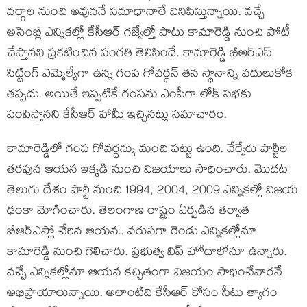
వర్గాల నుంచి అవుననే సమాధానాలే వినిపిస్తున్నాయి. వచ్చే
అసెంబ్లీ ఎన్నికల్లో కేసీఆర్ గజ్వేల్తో పాటు కామారెడ్డి నుంచి పోటీ
చేస్తానని ప్రకటించిన సంగతి తెలిసిందే. కామారెడ్డి బీఆర్ఎస్
సిట్టింగ్ ఎమ్మెల్యేగా ఉన్న గంప గోవర్ధన్ తన స్థానాన్ని వదులుకోక
తప్పదు. అయితే ఇప్పటికే గంపను ఎంపీగా లోక్ సభకు
పంపిస్తానని కేసీఆర్ హామీ ఇచ్చినట్లు సమాచారం.
కామారెడ్డిలో గంప గోవర్ధన్కు మంచి పట్టు ఉంది. వేర్వేరు పార్టీల
తరపున ఆయన ఇక్కడి నుంచి విజయాలు సాధించారు. మొదట
తెలుగు దేశం పార్టీ నుంచి 1994, 2004, 2009 ఎన్నికల్లో విజయ
ఢంకా మోగించారు. తెలంగాణ రాష్ట్రం ఏర్పడిన తర్వాత
బీఆర్ఎస్లో చేరిన ఆయన.. వరుసగా రెండు ఎన్నికల్లోనూ
కామారెడ్డి నుంచి గెలిచారు. ప్రభుత్వ విప్ హోదాలోనూ ఉన్నారు.
వచ్చే ఎన్నికల్లోనూ ఆయన కచ్చితంగా విజయం సాధించేవారనే
అభిప్రాయాలున్నాయి. అలాంటిది కేసీఆర్ కోసం సీటు త్యాగం