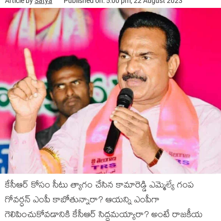
Article by
Satya
Published on: 5:00 pm, 22 August 2023
కేసీఆర్ కోసం సీటు త్యాగం చేసిన కామారెడ్డి ఎమ్మెల్యే గంప
గోవర్ధన్ ఎంపీ కాబోతున్నారా? ఆయన్ని ఎంపీగా
గెలిపించుకోవడానికి కేసీఆర్ సిద్ధమయ్యారా? అంటే రాజకీయ