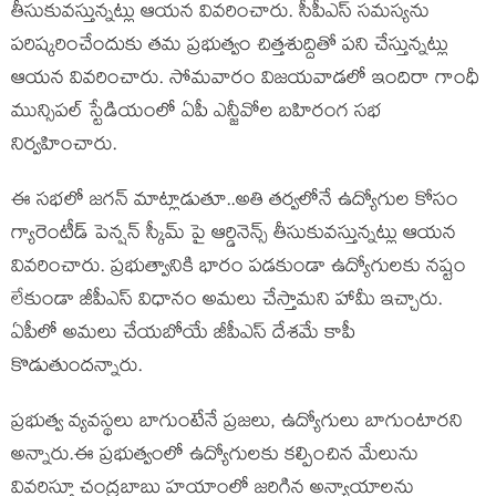
తీసుకువస్తున్నట్లు ఆయన వివరించారు. సీపీఎస్‌ సమస్యను
పరిష్కరించేందుకు తమ ప్రభుత్వం చిత్తశుద్దితో పని చేస్తున్నట్లు
ఆయన వివరించారు. సోమవారం విజయవాడలో ఇందిరా గాంధీ
మున్సిపల్‌ స్టేడియంలో ఏపీ ఎన్జీవోల బహిరంగ సభ
నిర్వహించారు.
ఈ సభలో జగన్‌ మాట్లాడుతూ..అతి తర్వలోనే ఉద్యోగుల కోసం
గ్యారెంటీడ్‌ పెన్షన్‌ స్కీమ్‌ పై ఆర్డినెన్స్‌ తీసుకువస్తున్నట్లు ఆయన
వివరించారు. ప్రభుత్వానికి భారం పడకుండా ఉద్యోగులకు నష్టం
లేకుండా జీపీఎస్ విధానం అమలు చేస్తామని హామీ ఇచ్చారు.
ఏపీలో అమలు చేయబోయే జీపీఎస్ దేశమే కాపీ
కొడుతుందన్నారు.
ప్రభుత్వ వ్యవస్థలు బాగుంటేనే ప్రజలు, ఉద్యోగులు బాగుంటారని
అన్నారు.ఈ ప్రభుత్వంలో ఉద్యోగులకు కల్పించిన మేలును
వివరిస్తూ చంద్రబాబు హయాంలో జరిగిన అన్యాయాలను