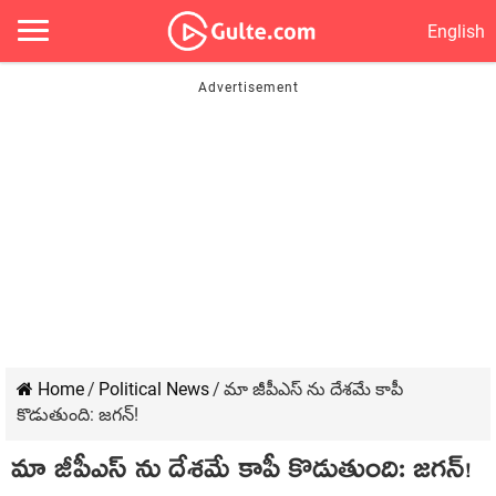
English
Home
/
Political News
/
మా జీపీఎస్‌ ను దేశమే కాపీ
కొడుతుంది: జగన్!
మా జీపీఎస్‌ ను దేశమే కాపీ కొడుతుంది: జగన్!