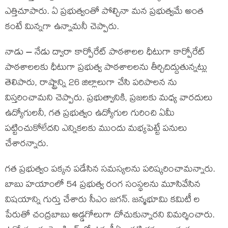
ఎత్తిచూపారు. ఏ ప్రభుత్వంతో పోల్చినా మన ప్రభుత్వమే అంత
కంటే మిన్నగా ఉన్నామనీ చెప్పారు.
నాడు – నేడు ద్వారా కార్పోరేట్ పాఠశాలల ధీటుగా కార్పోరేట్
పాఠశాలలకు ధీటుగా ప్రభుత్వ పాఠశాలలను తీర్చిదిద్దుతున్నట్లు
తెలిపారు, రాష్ట్రాన్ని 26 జిల్లాలుగా చేసి పరిపాలన ను
విస్తరించామని చెప్పారు. ప్రభుత్వానికి, ప్రజలకు మధ్య వారదులు
ఉద్యోగులనీ, గత ప్రభుత్వం ఉద్యోగుల గురించి ఏమీ
పట్టించుకోలేదని ఎన్నికలకు ముందు మభ్యపెట్టే పనులు
చేశారన్నారు.
గత ప్రభుత్వం పక్కన పడేసిన సమస్యలను పరిష్కరించామన్నారు.
బాబు హయాంలో 54 ప్రభుత్వ రంగ సంస్థలను మూసివేసిన
విషయాన్ని గుర్తు చేశారు సీఎం జగన్. జన్మభూమి కమిటీ ల
పేరుతో చంద్రబాబు అడ్డగోలుగా దోచుకున్నారని విమర్శించారు.