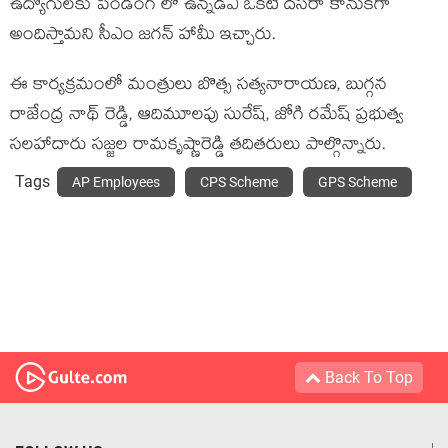
ఉద్యోగులకు పెండింగ్ లో ఉన్నడీఏ ఒకటి దసరా కానుకగా
అందిస్తామని సీఎం జగన్ హామీ ఇచ్చారు.
ఈ కార్యక్రమంలో మంత్రులు బొత్స సత్యనారాయణ, బుగ్గన
రాజేంద్ర నాథ్ రెడ్డి, ఆదిమూలపు సురేష్, జోగి రమేష్ ప్రభుత్వ
సలహాదారు సజ్జల రామకృష్ణారెడ్డి తదితరులు పాల్గొన్నారు.
Tags
AP Employees
CPS Scheme
GPS Scheme
Back To Top