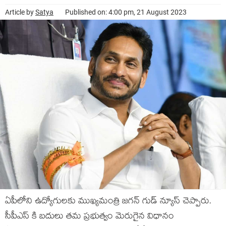
Article by
Satya
Published on: 4:00 pm, 21 August 2023
ఏపీలోని ఉద్యోగులకు ముఖ్యమంత్రి జగన్‌ గుడ్‌ న్యూస్‌ చెప్పారు.
సీపీఎస్‌ కి బదులు తమ ప్రభుత్వం మెరుగైన విధానం