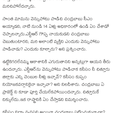
మరిచిపోలేదన్నారు.
సొంత మామను వెన్నుపోటు పొడిచి చంద్రబాబు సీఎం
అయ్యాడని, నాటి నుండి 14 ఏళ్లు అధికారంలో ఉండి ఏం చేశాడో
చెప్పాలన్నారు.ఎన్టీఆర్ గొప్ప నాయకుడని చంద్రబాబు
చెబుతుంటారని, మరి అలాంటి వ్యక్తిని ఎందుకు వెన్నుపోటు
పొడిచాడు? ఎందుకు కూల్చారు? అని ప్రశ్నించారు.
ఉట్టికెగరలేనమ్మ ఆకాశానికి ఎగురుతానని అన్నట్లుగా ఆయన తీరు
ఉందన్నారు. ఎన్టీఆర్‌ను వెన్నుపోటు పొడిచాక కనీసం నీ చిత్తూరు
జిల్లాకు ఎన్ని చెంబుల నీళ్లు ఇచ్చావ్? కనీసం కుప్పం
నియోజకవర్గానికైనా ఇచ్చావా? అని నిలదీశారు. చంద్రబాబు ఏ
ప్రాజెక్ట్ ని కూడా పూర్తి చేయలేకపోయిందన్నారు. చిత్తూరుకే
దిక్కులేదు..ఇక రాష్ట్రానికి ఏం చేస్తాడని విమర్శించారు.
కనీసం విద్యా వ్యవస్థని అయినా చంద్రబాబు పట్టించుకున్నాడా?