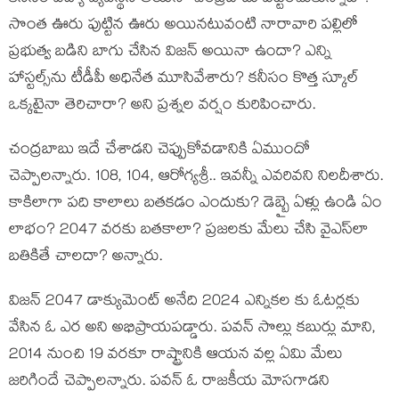
సొంత ఊరు పుట్టిన ఊరు అయినటువంటి నారావారి పల్లిలో
ప్రభుత్వ బడిని బాగు చేసిన విజన్ అయినా ఉందా? ఎన్ని
హాస్టల్స్‌ను టీడీపీ అధినేత మూసివేశారు? కనీసం కొత్త స్కూల్
ఒక్కటైనా తెరిచారా? అని ప్రశ్నల వర్షం కురిపించారు.
చంద్రబాబు ఇదే చేశాడని చెప్పుకోవడానికి ఏముందో
చెప్పాలన్నారు. 108, 104, ఆరోగ్యశ్రీ.. ఇవన్నీ ఎవరివని నిలదీశారు.
కాకిలాగా పది కాలాలు బతకడం ఎందుకు? డెబ్బై ఏళ్లు ఉండి ఏం
లాభం? 2047 వరకు బతకాలా? ప్రజలకు మేలు చేసి వైఎస్‌లా
బతికితే చాలదా? అన్నారు.
విజన్ 2047 డాక్యుమెంట్ అనేది 2024 ఎన్నికల కు ఓటర్లకు
వేసిన ఓ ఎర అని అభిప్రాయపడ్డారు. పవన్ సొల్లు కబుర్లు మాని,
2014 నుంచి 19 వరకూ రాష్ట్రానికి ఆయన వల్ల ఏమి మేలు
జరిగిందే చెప్పాలన్నారు. పవన్ ఓ రాజకీయ మోసగాడని