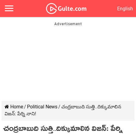
English
Home
/
Political News
/
చంద్రబాబుది సుత్తి..దిక్కుమాలిన
విజన్‌: పేర్ని నాని!
చంద్రబాబుది సుత్తి..దిక్కుమాలిన విజన్‌: పేర్ని