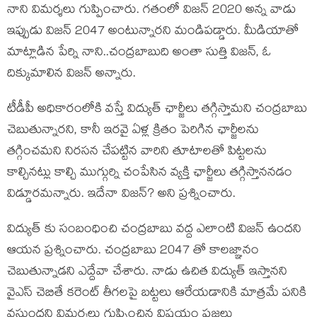
నాని విమర్శలు గుప్పించారు. గతంలో విజన్‌ 2020 అన్న వాడు
ఇప్పుడు విజన్‌ 2047 అంటున్నారని మండిపడ్డారు. మీడియాతో
మాట్లాడిన పేర్ని నాని..చంద్రబాబుది అంతా సుత్తి విజన్‌, ఓ
దిక్కుమాలిన విజన్‌ అన్నారు.
టీడీపీ అధికారంలోకి వస్తే విద్యుత్ ఛార్జీలు తగ్గిస్తామని చంద్రబాబు
చెబుతున్నారని, కానీ ఇరవై ఏళ్ల క్రితం పెరిగిన ఛార్జీలను
తగ్గించమని నిరసన చేపట్టిన వారిని తూటాలతో పిట్టలను
కాల్చినట్లు కాల్చి ముగ్గుర్ని చంపేసిన వ్యక్తి ఛార్జీలు తగ్గిస్తాననడం
విడ్డూరమన్నారు. ఇదేనా విజన్? అని ప్రశ్నించారు.
విద్యుత్ కు సంబంధించి చంద్రబాబు వద్ద ఎలాంటి విజన్ ఉందని
ఆయన ప్రశ్నించారు. చంద్రబాబు 2047 తో కాలజ్ఞానం
చెబుతున్నాడని ఎద్దేవా చేశారు. నాడు ఉచిత విద్యుత్ ఇస్తానని
వైఎస్ చెబితే కరెంట్ తీగలపై బట్టలు ఆరేయడానికి మాత్రమే పనికి
వస్తుందని విమర్శలు గుప్పించిన విషయం ప్రజలు