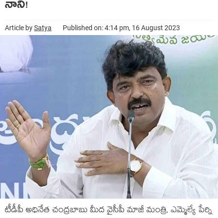
నాని!
Article by
Satya
Published on: 4:14 pm, 16 August 2023
టీడీపీ అధినేత చంద్రబాబు మీద వైసీపీ మాజీ మంత్రి, ఎమ్మెల్యే పేర్ని