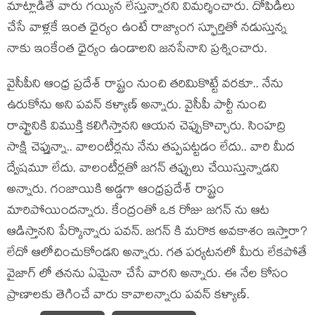
మాట్లాడితే వారు గయ్యిన లేస్తున్నారని విమర్శించారు. దోపిడీలు
చేసే వాళ్లకే ఇంత ధైర్యం ఉంటే రాజ్యాంగ స్ఫూర్తితో నడుస్తున్న
నాకు ఇంకేంత ధైర్యం ఉండాలని జనసేనాని ప్రశ్నించారు.
వైసీపీని ఆంధ్ర ప్రదేశ్ రాష్ట్రం నుంచి తరిమికొట్టే వరకూ.. నేను
ఉరుకోను అని పవన్ కళ్యాణ్ అన్నారు. వైసీపీ పార్టీ నుంచి
రాష్ట్రానికి విముక్తి కలిగిస్తానని ఆయన చెప్పుకొచ్చారు. సింహద్రి
సాక్షి చెప్తున్నా.. వాలంటీర్లను నేను తప్పపట్టడం లేదు.. వారి మీద
ద్వేషమూ లేదు. వాలంటీర్లతో జగన్ తప్పులు చేయిస్తున్నాడని
అన్నారు. గంజాయికి అడ్డగా ఆంధ్రప్రదేశ్ రాష్ట్రం
మారిపోయిందన్నారు. కేంద్రంతో ఒక రోజు జగన్ ను ఆట
ఆడిస్తానని పేర్కొన్నారు పవన్. జగన్ కి మరొక అవకాశం ఇస్తారా?
లేదో ఆలోచించుకోండని అన్నారు. గత పర్యటనలో మీరు లేకపోతే
వైజాగ్ లో తనను ఏమైనా చేసే వారని అన్నారు. ఈ నేల కోసం
ప్రాణాలకు తెగించే వారు కావాలన్నారు పవన్ కళ్యాణ్.