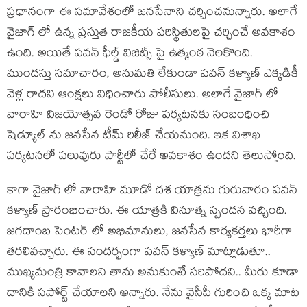
ప్రధానంగా ఈ సమావేశంలో జనసేనాని చర్చించనున్నారు. అలాగే
వైజాగ్ లో ఉన్న ప్రస్తుత రాజకీయ పరిస్థితులపై చర్చించే అవకాశం
ఉంది. అయితే పవన్ ఫీల్డ్ విజిట్స్ పై ఉత్కంఠ నెలకొంది.
ముందస్తు సమాచారం, అనుమతి లేకుండా పవన్ కళ్యాణ్ ఎక్కడికీ
వెళ్ల రాదని ఆంక్షలు విధించారు పోలీసులు. అలాగే వైజాగ్ లో
వారాహి విజయోత్సవ రెండో రోజు పర్యటనకు సంబంధించి
షెడ్యూల్ ను జనసేన టీమ్ రిలీజ్ చేయనుంది. ఇక విశాఖ
పర్యటనలో పలువురు పార్టీలో చేరే అవకాశం ఉందని తెలుస్తోంది.
కాగా వైజాగ్ లో వారాహి మూడో దశ యాత్రను గురువారం పవన్
కళ్యాణ్ ప్రారంభించారు. ఈ యాత్రకి వినూత్న స్పందన వచ్చింది.
జగదాంబ సెంటర్ లో అభిమానులు, జనసేన కార్యకర్తలు భారీగా
తరలివచ్చారు. ఈ సందర్భంగా పవన్ కళ్యాణ్ మాట్లాడుతూ..
ముఖ్యమంత్రి కావాలని తాను అనుకుంటే సరిపోదని.. మీరు కూడా
దానికి సపోర్ట్ చేయాలని అన్నారు. నేను వైసీపీ గురించి ఒక్క మాట