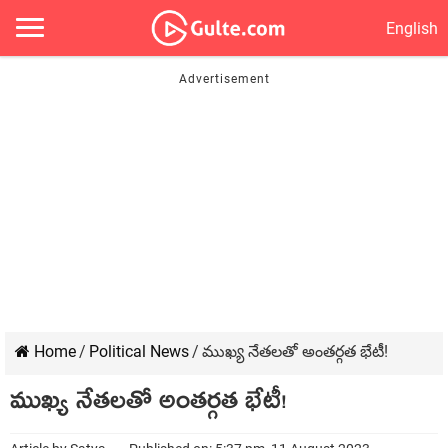
English
Home
/
Political News
/
ముఖ్య నేతలతో అంతర్గత భేటీ!
ముఖ్య నేతలతో అంతర్గత భేటీ!