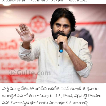
Article by
Satya
Published on: 5:37 pm, 11 August 2023
పార్టీ ముఖ్య నేతలతో జనసేన అధినేత పవన్ కళ్యాణ్ శుక్రవారం
అంతర్గత సమావేశం కానున్నారు. రుషి కొండ, ఎర్రమట్టి కొండలు
సహా వివాదాస్పద భూములకు సంబంధించిన అంశాలపై