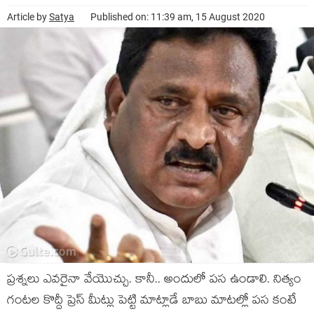
Article by
Satya
Published on: 11:39 am, 15 August 2020
ప్రశ్నలు ఎవరైనా వేయొచ్చు. కానీ.. అందులో పస ఉండాలి. నిత్యం
గంటల కొద్దీ ప్రెస్ మీట్లు పెట్టి మాట్లాడే బాబు మాటల్లో పస కంటే