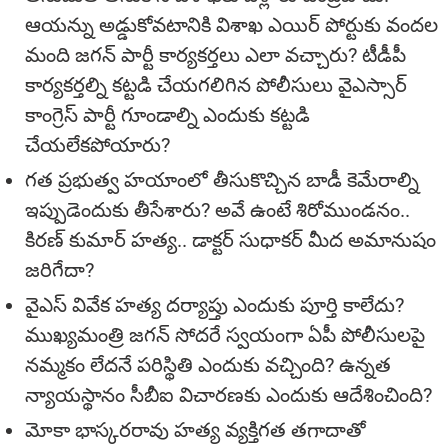
ఆయన్ను అడ్డుకోవటానికి విశాఖ ఎయిర్ పోర్టుకు వందల
మంది జగన్ పార్టీ కార్యకర్తలు ఎలా వచ్చారు? టీడీపీ
కార్యకర్తల్ని కట్టడి చేయగలిగిన పోలీసులు వైఎస్సార్
కాంగ్రెస్ పార్టీ గూండాల్ని ఎందుకు కట్టడి
చేయలేకపోయారు?
గత ప్రభుత్వ హయాంలో తీసుకొచ్చిన బాడీ కెమేరాల్ని
ఇప్పుడెందుకు తీసేశారు? అవే ఉంటే శిరోముండనం..
కిరణ్ కుమార్ హత్య.. డాక్టర్ సుధాకర్ మీద అమానుషం
జరిగేదా?
వైఎస్ వివేక హత్య దర్యాప్తు ఎందుకు పూర్తి కాలేదు?
ముఖ్యమంత్రి జగన్ సోదరే స్వయంగా ఏపీ పోలీసులపై
నమ్మకం లేదనే పరిస్థితి ఎందుకు వచ్చింది? ఉన్నత
న్యాయస్థానం సీబీఐ విచారణకు ఎందుకు ఆదేశించింది?
మోకా భాస్కరరావు హత్య వ్యక్తిగత తగాదాతో