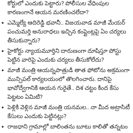
కోర్టులో ఎందుకు పెట్టారు? పోలీసుల వేధింపుల
కారణంగానే ఆయన మరణించలేదా?
ఎమ్మెల్యే ఆదిరెడ్డి భవానీ.. విజయవాడ మాజీ మేయర్
పంచుమర్తి అనురాధలు ఇచ్చిన కంప్లైంట్లపై ఏం చర్యలు
తీసుకున్నారు?
హైకోర్టు న్యాయమూర్తిని దారుణంగా దూషిస్తూ పోస్టు
పెట్టిన వారిపై ఎందుకు చర్యలు తీసుకోలేదు?
మాజీ మంత్రి ఆయన్నపాత్రుడి తాత ఫోటోను అక్రమంగా
మున్సిపల్ కార్యలయంలో తొలగించారు. దానిపై
భావోద్వేగానికి ఆయన గురైతే.. దిశ చట్టం కింద కేసు
పెట్టటం ఏమిటి?
పెళ్లికి వెళ్లిన మాజీ మంత్రి యనమల.. నా మీద అట్రాసిటీ
కేసులు ఎందుకు పెట్టినట్లు?
రాజధాని గ్రామాల్లో బాలింతను బూటు కాలితో తన్నటం