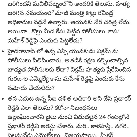
జరిగిందని మచిలీపట్నంలోని అందరికి తెలుసు. హత్య
జరిగిన సమయంలో మాజీ మంత్రి కొల్లు రవీంద్ర
అధికారుల వద్దనే ఉన్నారు. ఆయనకు నేర చరిత్ర లేదు.
అయినా.. కొల్లు మీద కేసు పెట్టిన పోలీసులు..కాసు
మహేశ్ రెడ్డిపై ఎందుకు పెట్టలేదు?
హైదరాబాద్ లో ఉన్న ఎస్సీ యువకుడు విక్రమ్ ను
పోలీసులు పిలిపించారు. అతడికి రక్షణ కల్పించాల్సిన
బాధ్యత పోలీసులకు లేదా? విక్రమ్ హత్యకు ప్రేరేపించిన
గురజాల ఎమ్మెల్యే కాసు మహేశ్ రెడ్డిపై ఎందుకు కేసు
నమోదు చేయలేదు?
తన ఎదుట ఉన్న సీఐ దళిత అధికారి అని జేసి ప్రభాకర్
రెడ్డికి ఎలా తెలుసు? కరోనా నిబంధనలు
ఉల్లంఘించారని జైలు నుంచి విడుదలైన 24 గంటల్లోనే
ప్రభాకర్ రెడ్డిని అరెస్టు చేశారు. మరి.. కాళహస్తి.. నగరి..
పలమనేరు ఎమ్మెల్యేలు.. విజయసాయి.. స్పీకర్