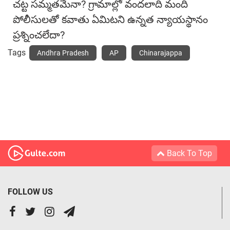
చట్ట సమ్మతమేనా? గ్రామాల్లో వందలాది మంది
పోలీసులతో కవాతు ఏమిటని ఉన్నత న్యాయస్థానం
ప్రశ్నించలేదా?
Tags
Andhra Pradesh
AP
Chinarajappa
Back To Top
FOLLOW US