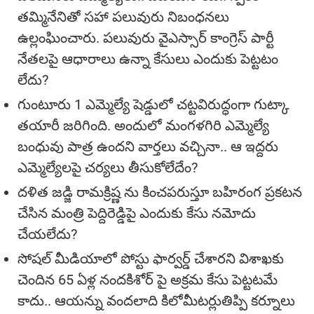
తమ్మినేనితో సహా పలువురు నిబంధనలు
ఉల్లంఘించారు. పలువురు వైఎస్సార్ కాంగ్రెస్ పార్టీ
నేతలపై ఆధారాలు ఉన్నా కేసులు ఎందుకు పెట్టటం
లేదు?
గుంటూరు 1 ఎమ్మెల్యే షెడ్డులో చట్టవిరుద్ధంగా గుట్కా
తయారీ జరిగింది. అందులో మంగళగిరి ఎమ్మెల్యే
బంధువు పాత్ర ఉందని వార్తలు వచ్చినా.. ఆ ఇద్దరు
ఎమ్మెల్యేలపై చర్యలు తీసుకోలేదేం?
దళిత జడ్జి రామక్రిష్ణ ను కించపరుస్తూ బహిరంగ ప్రకటన
చేసిన మంత్రి పెద్దిరెడ్డిపై ఎందుకు కేసు నమోదు
చేయలేదు?
సోషల్ మీడియాలో పోస్టు ఫార్వర్డ్ చేశారని విశాఖకు
చెందిన 65 ఏళ్ల నందకిశోర్ పై అక్రమ కేసు పెట్టటమే
కాదు.. ఆయన్ను వందలాది కిలోమీటర్లుతిప్పి కర్నూలు