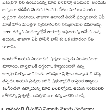
ఎక్కువగా నస ఉంటుందన్న మాట వినిపిస్తూ ఉంటుంది. అందుకు
భిన్నంగా టీడీపీకి చెందిన కొందరు నేతల మాటలు సూటిగా..
స్పష్టంగా ఉంటాయి. తాజాగా అలాంటి తీరునే ప్రదర్శించారు ఏపీ
మాజీ హోం మంత్రిగా వ్యవహరించిన నిమ్మకాయల చినరాజప్ప.
చాలా తక్కువ సందర్భాల్లోనే రియాక్టు అవుతారన్న ఇమేజ్ ఉన్న
ఆయన.. తాజాగా ఏపీ పోలీస్ బాస్ కు ఒక బహిరంగ లేఖ
రాశారు.
ఇందులో ఆయన సంధించిన ప్రశ్నలు ఇప్పుడు సంచలనంగా
మారాయి. వాస్తవానికి దగ్గరగా.. కొద్దిమందిలో ఉన్న
అభిప్రాయాల్ని.. వాదనలకు అనువుగా ప్రశ్నలు ఉన్నాయని చెప్ప
తప్పదు. ఆయన ప్రశ్నలు జగన్ ప్రభుత్వానికి కాస్తంత ఇబ్బంది
కలిగించేలా ఉన్నాయన్న మాట వినిపిస్తోంది. ఆయన సంధించిన
బోలెడన్ని ప్రశ్నల్లో.. ఆసక్తికరంగా ఉన్న వాటిని చూస్తే..
అనుమతి తీసుకొని విశాఖకు వెళ్లారు చంద్రబాబు.