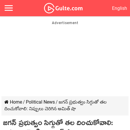
English
Home
/
Political News
/
జ‌గ‌న్ ప్ర‌భుత్వం సిగ్గుతో త‌ల
దించుకోవాలి: నిప్పులు చెరిగిన అమిత్ షా
జ‌గ‌న్ ప్ర‌భుత్వం సిగ్గుతో త‌ల దించుకోవాలి: