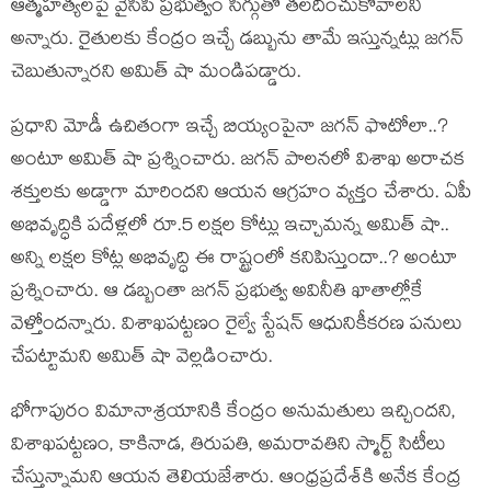
ఆత్మహత్యలపై వైసీపీ ప్రభుత్వం సిగ్గుతో తలదించుకోవాలని
అన్నారు. రైతులకు కేంద్రం ఇచ్చే డబ్బును తామే ఇస్తున్నట్లు జగన్‌
చెబుతున్నారని అమిత్ షా మండిపడ్డారు.
ప్రధాని మోడీ ఉచితంగా ఇచ్చే బియ్యంపైనా జగన్‌ ఫొటోలా..?
అంటూ అమిత్ షా ప్రశ్నించారు. జగన్‌ పాలనలో విశాఖ అరాచక
శక్తులకు అడ్డాగా మారిందని ఆయన ఆగ్రహం వ్యక్తం చేశారు. ఏపీ
అభివృద్ధికి పదేళ్లలో రూ.5 లక్షల కోట్లు ఇచ్చామన్న అమిత్ షా..
అన్ని లక్షల కోట్ల అభివృద్ధి ఈ రాష్ట్రంలో కనిపిస్తుందా..? అంటూ
ప్రశ్నించారు. ఆ డబ్బంతా జగన్ ప్రభుత్వ అవినీతి ఖాతాల్లోకే
వెళ్తోందన్నారు. విశాఖపట్టణం రైల్వే స్టేషన్ ఆధునికీకరణ పనులు
చేపట్టామని అమిత్ షా వెల్లడించారు.
భోగాపురం విమానాశ్రయానికి కేంద్రం అనుమతులు ఇచ్చిందని,
విశాఖపట్టణం, కాకినాడ, తిరుపతి, అమరావతిని స్మార్ట్ సిటీలు
చేస్తున్నామని ఆయన తెలియజేశారు. ఆంధ్రప్రదేశ్‌కి అనేక కేంద్ర