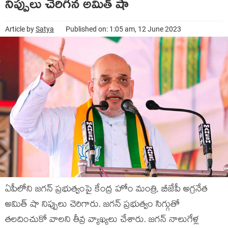
నిప్పులు చెరిగిన అమిత్ షా
Article by
Satya
Published on: 1:05 am, 12 June 2023
ఏపీలోని జ‌గ‌న్ ప్ర‌భుత్వంపై కేంద్ర హోం మంత్రి, బీజేపీ అగ్ర‌నేత
అమిత్ షా నిప్పులు చెరిగారు. జ‌గ‌న్ ప్ర‌భుత్వం సిగ్గుతో
త‌ల‌దించుకో వాలని తీవ్ర వ్యాఖ్య‌లు చేశారు. జగన్ నాలుగేళ్ల