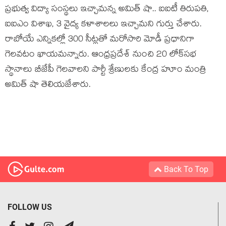
ప్రభుత్వ విద్యా సంస్థలు ఇచ్చామన్న అమిత్ షా.. ఐఐటీ తిరుపతి,
ఐఐఎం విశాఖ, 3 వైద్య కళాశాలలు ఇచ్చామని గుర్తు చేశారు.
రాబోయే ఎన్నికల్లో 300 సీట్లతో మరోసారి మోడీ ప్రధానిగా
గెలవటం ఖాయమన్నారు. ఆంధ్రప్రదేశ్ నుంచి 20 లోక్‌సభ
స్థానాలు బీజేపీ గెలవాలని పార్టీ శ్రేణులకు కేంద్ర హూం మంత్రి
అమిత్ షా తెలియజేశారు.
Back To Top
FOLLOW US