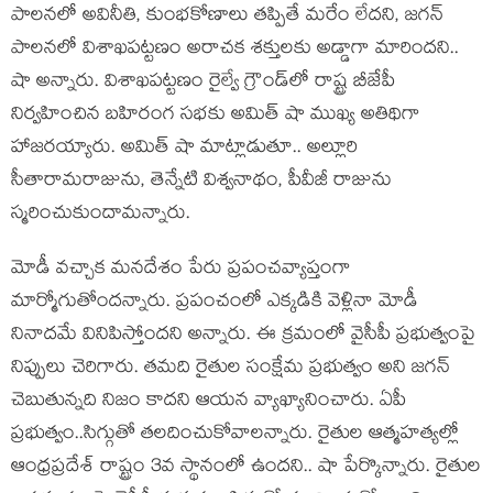
పాలనలో అవినీతి, కుంభకోణాలు తప్పితే మరేం లేదని, జగన్‌
పాలనలో విశాఖపట్టణం అరాచక శక్తులకు అడ్డాగా మారిందని..
షా అన్నారు. విశాఖపట్టణం రైల్వే గ్రౌండ్‌లో రాష్ట్ర బీజేపీ
నిర్వ‌హించిన బహిరంగ సభకు అమిత్‌ షా ముఖ్య అతిథిగా
హాజరయ్యారు. అమిత్ షా మాట్లాడుతూ.. అల్లూరి
సీతారామరాజును, తెన్నేటి విశ్వనాథం, పీవీజీ రాజును
స్మరించుకుందామన్నారు.
మోడీ వచ్చాక మనదేశం పేరు ప్రపంచవ్యాప్తంగా
మార్మోగుతోందన్నారు. ప్రపంచంలో ఎక్కడికి వెళ్లినా మోడీ
నినాదమే వినిపిస్తోందని అన్నారు. ఈ క్ర‌మంలో వైసీపీ ప్ర‌భుత్వంపై
నిప్పులు చెరిగారు. తమది రైతుల సంక్షేమ ప్రభుత్వం అని జగన్
చెబుతున్నది నిజం కాదని ఆయన వ్యాఖ్యానించారు. ఏపీ
ప్రభుత్వం..సిగ్గుతో తలదించుకోవాలన్నారు. రైతుల ఆత్మహత్యల్లో
ఆంధ్రప్రదేశ్ రాష్ట్రం 3వ స్థానంలో ఉందని.. షా పేర్కొన్నారు. రైతుల