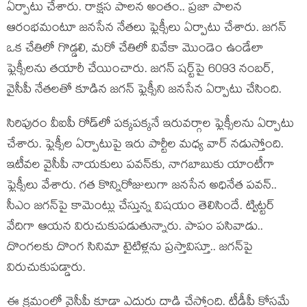
ఏర్పాటు చేశారు. రాక్షస పాలన అంతం.. ప్రజా పాలన
ఆరంభమంటూ జనసేన నేతలు ఫ్లెక్సీలు ఏర్పాటు చేశారు. జగన్
ఒక చేతిలో గొడ్డలి, మరో చేతిలో వివేకా మొండెం ఉండేలా
ఫ్లెక్సీలను తయారీ చేయించారు. జగన్‌ షర్ట్‌పై 6093 నంబర్,
వైసీపీ నేతలతో కూడిన జగన్ ఫ్లెక్సీని జనసేన ఏర్పాటు చేసింది.
సిరిపురం వీఐపీ రోడ్‌లో పక్కపక్కనే ఇరువర్గాల ఫ్లెక్సీలను ఏర్పాటు
చేశారు. ఫ్లెక్సీల ఏర్పాటుపై ఇరు పార్టీల మధ్య వార్ నడుస్తోంది.
ఇటీవ‌ల వైసీపీ నాయ‌కులు ప‌వ‌న్‌కు, నాగ‌బాబుకు యాంటీగా
ఫ్లెక్సీలు వేశారు. గ‌త కొన్నిరోజులుగా జ‌న‌సేన అధినేత ప‌వ‌న్..
సీఎం జ‌గ‌న్‌పై కామెంట్లు చేస్తున్న విష‌యం తెలిసిందే. ట్విట్ట‌ర్
వేదిగా ఆయ‌న విరుచుకుప‌డుతున్నారు. పాపం ప‌సివాడు..
దొంగ‌ల‌కు దొంగ సినిమా టైటిళ్ల‌ను ప్ర‌స్తావిస్తూ.. జ‌గ‌న్‌పై
విరుచుకుప‌డ్డారు.
ఈ క్ర‌మంలో వైసీపీ కూడా ఎదురు దాడి చేస్తోంది. టీడీపీ కోస‌మే