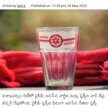
Article by
Satya
Published on: 12:30 pm, 28 May 2023
విశాఖపట్నం సిటీలో వైసీపీ, జనసేన పార్టీల మధ్య ఫ్లెక్సీల వార్ తీవ్ర
టెన్ష‌న్ రేపుతోంది. వైసీపీ ఫ్లెక్సీల ధీటుగా జనసేన నేతలు ఫ్లెక్సీ