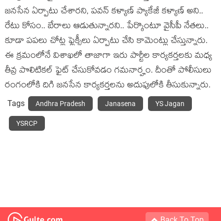
జ‌న‌సేన ఏర్పాటు చేశార‌ని, ప‌వ‌న్ క‌ళ్యాణ్ ప్యాకేజీ కళ్యాణ్ అని..
రేటు కోసం.. బేరాలు ఆడుతున్నార‌ని.. పేర్కొంటూ వైసీపీ నేత‌లు..
కూడా ప‌ప‌లు చోట్ల ఫ్లెక్సీలు ఏర్పాటు చేసి కామెంట్లు చేస్తున్నారు.
ఈ క్ర‌మంలోనే విశాఖ‌లో తాజాగా ఇరు పార్టీల కార్య‌క‌ర్త‌ల‌కు మ‌ధ్య
తీవ్ర పొలిటిక‌ల్ ఫైట్ చేసుకోవ‌డం గ‌మ‌నార్హం. దీంతో పోలీసులు
రంగంలోకి దిగి జ‌న‌సేన కార్య‌క‌ర్త‌ల‌ను అదుపులోకి తీసుకున్నారు.
Tags
Andhra Pradesh
Janasena
YS Jagan
YSRCP
Back To Top