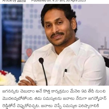
Article by
Satya
Published on: 9:57 am, 30 April 2023
జగనన్నకు చెబుదాం అనే కొత్త కార్యక్రమం మేనెల 9వ తేదీ నుంచి
మొదలవ్వబోతోంది. తమ సమస్యలను జనాలు నేరుగా జగన్మోహన్
రెడ్డితోనే చెప్పుకోవచ్చట. జనాలు చెప్పే సమస్యల పరిష్కారానికి