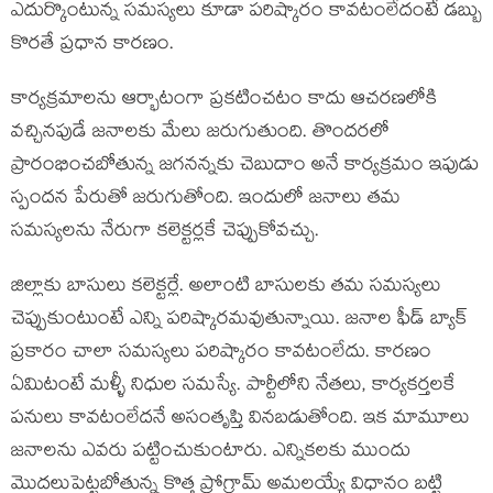
ఎదుర్కొంటున్న సమస్యలు కూడా పరిష్కారం కావటంలేదంటే డబ్బు
కొరతే ప్రధాన కారణం.
కార్యక్రమాలను ఆర్భాటంగా ప్రకటించటం కాదు ఆచరణలోకి
వచ్చినపుడే జనాలకు మేలు జరుగుతుంది. తొందరలో
ప్రారంభించబోతున్న జగనన్నకు చెబుదాం అనే కార్యక్రమం ఇపుడు
స్పందన పేరుతో జరుగుతోంది. ఇందులో జనాలు తమ
సమస్యలను నేరుగా కలెక్టర్లకే చెప్పుకోవచ్చు.
జిల్లాకు బాసులు కలెక్టర్లే. అలాంటి బాసులకు తమ సమస్యలు
చెప్పుకుంటుంటే ఎన్ని పరిష్కారమవుతున్నాయి. జనాల ఫీడ్ బ్యాక్
ప్రకారం చాలా సమస్యలు పరిష్కారం కావటంలేదు. కారణం
ఏమిటంటే మళ్ళీ నిధుల సమస్యే. పార్టీలోని నేతలు, కార్యకర్తలకే
పనులు కావటంలేదనే అసంతృప్తి వినబడుతోంది. ఇక మామూలు
జనాలను ఎవరు పట్టించుకుంటారు. ఎన్నికలకు ముందు
మొదలుపెట్టబోతున్న కొత్త ప్రోగ్రామ్ అమలయ్యే విధానం బట్టి