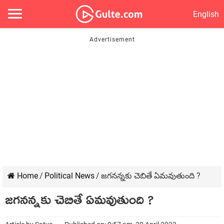
English
Home
/
Political News
/
జగనన్నకు చెబితే ఏమవుతుంది ?
జగనన్నకు చెబితే ఏమవుతుంది ?