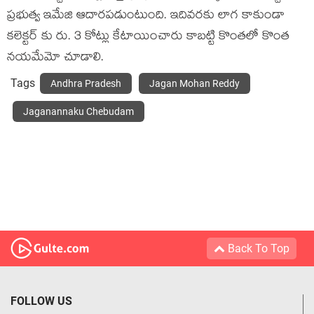
ప్రభుత్వ ఇమేజి ఆదారపడుంటుంది. ఇదివరకు లాగ కాకుండా
కలెక్టర్ కు రు. 3 కోట్లు కేటాయించారు కాబట్టి కొంతలో కొంత
నయమేమో చూడాలి.
Tags
Andhra Pradesh
Jagan Mohan Reddy
Jaganannaku Chebudam
Back To Top
FOLLOW US