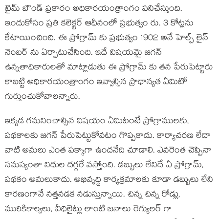
టైమ్ బౌండ్ ప్రకారం అధికారయంత్రాంగం పనిచేస్తుంది.
ఇందుకోసం ప్రతి కలెక్టర్ ఆధీనంలో ప్రభుత్వం రు. 3 కోట్లను
కేటాయించింది. ఈ ప్రోగ్రామ్ కు ప్రభుత్వం 1902 అనే హెల్ప్ లైన్
నెంబర్ ను ఏర్పాటుచేసింది. ఇదే విషయమై జగన్
ఉన్నతాధికారులతో మాట్లాడుతు ఈ ప్రోగ్రామ్ కు తన పేరుపెట్టారు
కాబట్టి అధికారయంత్రాంగం ఇవ్వాల్సిన ప్రాధాన్యత ఏమిటో
గుర్తుంచుకోవాలన్నారు.
ఇక్కడ గమనించాల్సిన విషయం ఏమిటంటే ప్రోగ్రాములకు,
పథకాలకు జగన్ పేరుపెట్టుకోవటం గొప్పకాదు. కార్యాచరణ లేదా
వాటి అమలు ఎంత పక్కాగా ఉందనేది చూడాలి. ఎవరెంత చెప్పినా
సమస్యంతా నిధుల దగ్గరే వస్తోంది. డబ్బులు లేనిదే ఏ ప్రోగ్రామ్,
పథకం అమలుకాదు. అభివృద్ధి కార్యక్రమాలకు కూడా డబ్బులు లేని
కారణంగానే నత్తనడక నడుస్తున్నాయి. చిన్న చిన్న రోడ్లు,
మురికికాల్వలు, వీధిలైట్లు లాంటి జనాలు రెగ్యులర్ గా