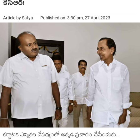
కేసీఆర్‌!
Article by
Satya
Published on: 3:30 pm, 27 April 2023
క‌ర్ణాట‌క ఎన్నిక‌ల నేప‌థ్యంలో అక్క‌డ ప్ర‌చారం చేసేందుకు..