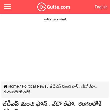
English
Home
/
Political News
/
జేడీఎస్ నుంచి ఫోన్‌.. నేడో రేపో..
రంగంలోకి కేసీఆర్‌!
జేడీఎస్ నుంచి ఫోన్‌.. నేడో రేపో.. రంగంలోకి