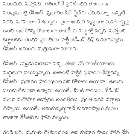
ముందుకు వ‌స్తాన‌ని.. గ‌తంలోనే ప్ర‌క‌టించిన తెలంగాణ
ముఖ్య‌మంత్రి కేసీఆర్.. ప్ర‌చారం పీక్ స్టేజ్‌కు చేరుకున్నా.. ఇప్ప‌టి
వ‌ర‌కు మౌనంగా నే ఉన్నారు. పైగా ఆయ‌న దృష్టంగా మ‌హారాష్ట్ర‌పై
ఉంది. ఇదే కొన్ని రోజులుగా రాజ‌కీయ వ‌ర్గాల్లో చ‌ర్చ‌కు వ‌స్తోంది.
క‌ర్ణాట‌క‌కు చెందిన ప్రాంతీయ పార్టీ జేడీఎస్ చీఫ్ కుమార‌స్వామి..
కేసీఆర్ అనుంగు మిత్రుడుగా మారారు.
కేసీఆర్ ఎప్పుడు పిలిచినా వ‌చ్చి.. బీఆర్ఎస్ రాజ‌కీయాల‌కు
మ‌ద్ద‌తుగా నిలుస్తున్నారు. అలాంటి పార్టీకి ప్ర‌చారం చేస్తాన‌న్న
కేసీఆర్‌.. ప్ర‌చారం ప్రారంభించి ప‌ది రోజులు అయినా.. ఉలుకు
ప‌లుకు లేకుండా ఉన్నారు. అయితే.. దీనికి కార‌ణం.. జేడీఎస్
నుంచి మ‌రోసారి ఆహ్వానం అంద‌లేద‌ని.. ప్ర‌గ‌తి భ‌వ‌న్ వ‌ర్గాలు
చెప్పాయి. అయితే.. అనుకున్న‌ట్టుగానే కుమార‌స్వామి నుంచి
తాజాగా కేసీఆర్‌కు ఫోన్ వ‌చ్చింది.
రండి స‌ర్‌.. మ‌మ్మ‌ల్ని గెలిపించండి! అని కుమార స్వామి ఫోన్ చేసి