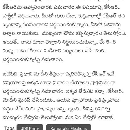
కేసీఆర్‌ను ఆహ్వానించార‌ని స‌మ‌చారం.ఈ విష‌యాన్ని కేసీఆర్‌..
పార్టీలో చ‌ర్చించారు. దీంతో గురు లేదా, శుక్ర‌వారాల్లో కేసీఆర్ త‌న
బృందాన్ని పంపించాల‌ని నిర్ణ‌యించుకున్నారు. వీరిలో స‌రిహ‌ద్దు
జిల్లాల నాయ‌కులు.. ముఖ్యంగా చోటు క‌ల్పిస్తున్నార‌ని తెలుస్తోంది.
అయితే.. తాను కూడా వెళ్లాల‌ని నిర్ణ‌యించుకున్నా.. మే 5- 8
మ‌ధ్య రెండు రోజులు సుడిగాలి ప‌ర్య‌ట‌న‌లు చేసేందుకు
నిర్ణ‌యించుకున్న‌ట్టు స‌మ‌చారం.
బీజేపీని, ప్ర‌ధాని మోడీని తీవ్రంగా వ్య‌తిరేకిస్తున్న కేసీఆర్ ఇవే
విష‌యాల‌పై అక్క‌డ కూడా ప్ర‌చారం చేయాల‌ని ప్రాథ‌మికంగా
నిర్ణ‌యించుకున్న‌ట్టు స‌మాచారం. ఇక్క‌డ జేడీఎస్ క‌న్నా.. కేసీఆర్‌..
మోడీని మైన‌స్ చేసేందుకు.. ఆయ‌న వ్యూహాల‌కు ప్ర‌తివ్యూహాలు
సిద్ధం చేసేందుకు ప్రాధాన్యం ఇస్తున్నార‌ని.. దీనిపై క‌స‌ర‌త్తు
ముమ్మ‌రం చేస్తారని తెలుస్తోంది. మ‌రి ఏం చేస్తారో చూడాలి.
Tags
JDS Party
Karnataka Elections