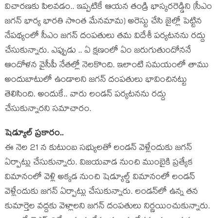
విచార‌ణ‌కు పిల‌వ‌డం.. ఇప్ప‌టికే ఆయ‌న తండ్రి భాస్క‌ర‌రెడ్డిని (సీఎం
జ‌గ‌న్ భార్య భార‌తి సొంత మేన‌మామ‌) అరెస్టు చేసి జైల్లో పెట్టిన
నేప‌థ్యంలో సీఎం జ‌గ‌న్ దంప‌తులు త‌మ విదేశీ ప‌ర్య‌ట‌న‌ను ర‌ద్దు
చేసుకున్నారు. ఎప్పుడు .. ఏ క్ష‌ణంలో ఏం జ‌రుగుతుందోన‌నే
ఆందోళ‌న వైసీపీ నేత‌ల్లో నెల‌కొంది. ఇలాంటి స‌మ‌యంలో తాము
అందుబాటులో ఉండాల‌ని జ‌గ‌న్ దంప‌తులు భావించిన‌ట్టు
తెలిసింది. అందుకే.. వారు లండ‌న్ ప‌ర్య‌ట‌నను రద్దు
చేసుకున్నార‌ని స‌మాచారం.
షెడ్యూల్ ప్ర‌కారం..
ఈ నెల 21 న కుటుంబ సభ్యులతో లండన్ వెళ్లేందుకు జగన్
ఏర్పాట్లు చేసుకున్నారు. విజయవాడ నుంచి ముంబైకి ప్రత్యేక
విమానంలో వెళ్లి అక్కడ నుంచి షెడ్యూల్డ్ విమానంలో లండన్
వెళ్లేందుకు జగన్ ఏర్పాట్లు చేసుకున్నారు. లండన్‌లో ఉన్న తన
కుమార్తెల వద్దకు వెళ్లాలని జగన్ దంపతులు నిర్ణయించుకున్నారు.