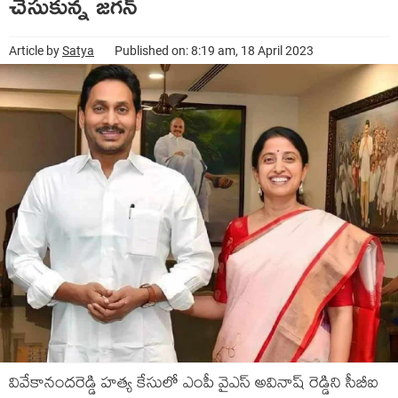
చేసుకున్న జ‌గన్
Article by
Satya
Published on: 8:19 am, 18 April 2023
వివేకానంద‌రెడ్డి హ‌త్య కేసులో ఎంపీ వైఎస్ అవినాష్ రెడ్డిని సీబీఐ