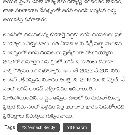
అయితే వైఎస్ వివేకా హత్య కేసు దర్యాప్తు వేగవంతం కావడం,
తాజా పరిణామాల నేపథ్యంలో జగన్ లండన్ పర్యటన రద్దు
అయినట్లు సమాచారం.
లండన్‌లో చదువుతున్న కుమార్తె వద్దకు జగన్ దంపతులు ప్రతీ
సంవత్సరం వెళ్తుంటారు. గత ఏడాది ఆమె డిగ్రీ పట్టా పొందిన
సందర్భంలో జగన్‌ దంపతులు ప్రత్యేకంగా హాజరయ్యారు.
2021లో కుమార్తెల సమక్షంలో జగన్‌ దంపతులు వివాహ
వార్షికోత్సవం జరుపుకొన్నారు. అయితే 2022 మే20న వీరు
లండన్‌ వెళ్లినప్పుడు వివాదం తలెత్తింది. 2019 నుంచి ఏప్రిల్‌, మే
నెలల్లో జగన్‌ లండన్‌ వెళ్లిరావడం ఆనవాయితీగా
మారిపోయిందని, రాష్ట్రం అప్పుల ఊబిలో కూరుకుపోతున్నా
ప్రత్యేక విమానంలో వెళ్లడం వల్ల ఖజానాపై భారం పడుతోందని
ప్రతిపక్షాలు విమర్శలు గుప్పించాయి.
Tags
YS Avinash Reddy
YS Bharati