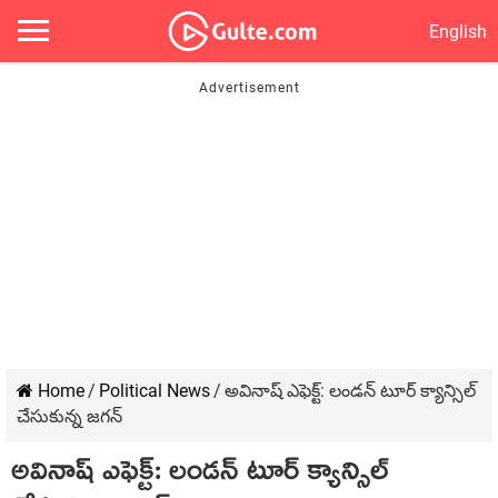
English
Home
/
Political News
/
అవినాష్ ఎఫెక్ట్‌: లండన్ టూర్ క్యాన్సిల్
చేసుకున్న జ‌గన్
అవినాష్ ఎఫెక్ట్‌: లండన్ టూర్ క్యాన్సిల్