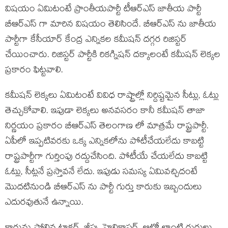
విషయం ఏమిటంటే ప్రాంతీయపార్టీ టీఆర్ఎస్ జాతీయ పార్టీ
బీఆర్ఎస్ గా మారిన విషయం తెలిసిందే. బీఆర్ఎస్ ను జాతీయ
పార్టీగా కేసీయార్ కేంద్ర ఎన్నికల కమీషన్ దగ్గర రిజిస్టర్
చేయించారు. రిజిస్టర్ పార్టీకి రికగ్నిషన్ దక్కాలంటే కమీషన్ లెక్కల
ప్రకారం ఫిట్టవాలి.
కమీషన్ లెక్కలు ఏమిటంటే వివిధ రాష్ట్రాల్లో నిర్దిష్టమైన సీట్లు, ఓట్లు
తెచ్చుకోవాలి. ఇపుడా లెక్కలు అనవసరం కానీ కమీషన్ తాజా
నిర్ణయం ప్రకారం బీఆర్ఎస్ తెలంగాణ లో మాత్రమే రాష్ట్రపార్టీ.
ఏపీలో ఇప్పటివరకు ఒక్క ఎన్నికలోను పోటీచేయలేదు కాబట్టి
రాష్ట్రపార్టీగా గుర్తింపు రద్దుచేసింది. పోటీయే చేయలేదు కాబట్టి
ఓట్లు, సీట్లనే ప్రస్తావనే లేదు. ఇపుడు సమస్య ఏమివచ్చిదంటే
మొదటినుండి బీఆర్ఎస్ ను పార్టీ గుర్తు కారుకు ఇబ్బందులు
ఎదురవుతునే ఉన్నాయి.