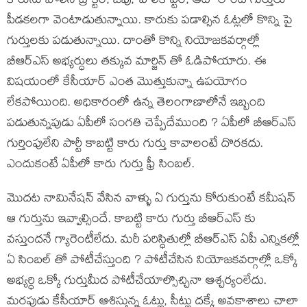
కారును పోలిన ట్రాక్టర్, జీపు, హెలికాప్టర్, ఆటో లాంటి గుర్తులు
పీడకలగా వెంటాడుతున్నాయి. కారుకు పడాల్సిన ఓట్లలో కొన్ని పై
గుర్తులకు పడుతున్నాయి. దాంతో కొన్ని నియోజకవర్గాల్లో
బీఆర్ఎస్ అభ్యర్ధులు తక్కువ మార్జిన్ తో ఓడిపోయారు. ఈ
విషయంలో కేసీయార్ ఎంత మొత్తుకున్నా ఉపయోగం
లేకపోయింది. అధికారంలో ఉన్న తెలంగాణాలోనే ఇబ్బంది
పడుతున్నపుడు ఏపీలో సంగతి చెప్పేదేముంది ? ఏపీలో బీఆర్ఎస్
గుర్తింపులేని పార్టీ కాబట్టి కారు గుర్తు కావాలంటే దొరకదు.
ఎందుకంటే ఏపీలో కారు గుర్తు ఫ్రీ సింబల్.
మొదట నామినేషన్ వేసిన వాళ్ళు ఏ గుర్తును కోరుకుంటే కమీషన్
ఆ గుర్తును ఇవ్వాల్సిందే. కాబట్టి కారు గుర్తు బీఆర్ఎస్ కు
వస్తుందనే గ్యారెంటీలేదు. మరీ పరిస్ధితుల్లో బీఆర్ఎస్ ఏపీ ఎన్నికల్లో
ఏ సింబల్ తో పోటీచేస్తుంది ? పోటీచేసిన నియోజకవర్గాల్లో ఒక్కో
అభ్యర్ధి ఒక్కో గుర్తుమీద పోటీచేయాల్సొచ్చినా ఆశ్చర్యంలేదు.
మరపుడు కేసీయార్ ఆశిస్తున్న ఓట్లు, సీట్లు దక్కే అవకాశాలు చాలా