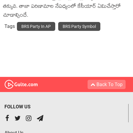
తక్కువ. తాజా పరిణామాల నేపధ్యంలో కేసీయార్ ఏమిచేస్తారో
చూడాల్సిందే.
Tags
BRS Party In AP
BRS Party Symbol
Back To Top
FOLLOW US
About Us