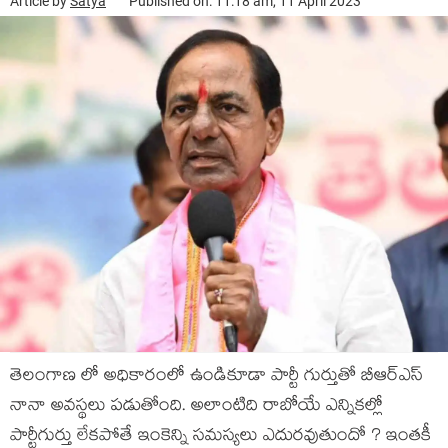
Article by
Satya
Published on: 11:18 am, 11 April 2023
తెలంగాణ లో అధికారంలో ఉండికూడా పార్టీ గుర్తుతో బీఆర్ఎస్
నానా అవస్థలు పడుతోంది. అలాంటిది రాబోయే ఎన్నికల్లో
పార్టీగుర్తు లేకపోతే ఇంకెన్ని సమస్యలు ఎదురవుతుందో ? ఇంతకీ