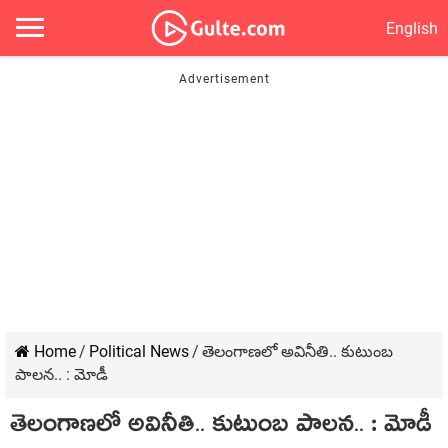
English
Home
/
Political News
/
తెలంగాణ‌లో అవినీతి.. కుటుంబ
పాల‌న‌.. : మోడీ
తెలంగాణ‌లో అవినీతి.. కుటుంబ పాల‌న‌.. : మోడీ