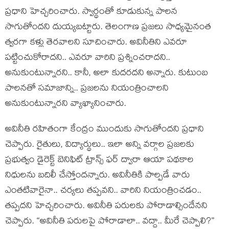
ప్ర‌ధాని హెచ్చ‌రించారు. స్వార్థంతో కూడుకున్న పాల‌న
సాగుతోంద‌ని దుయ్య‌బ‌ట్టారు. తెలంగాణ ప్ర‌జ‌లు సాధ్య‌మైనంత
త్వ‌ర‌గా క‌ళ్లు తెర‌వాల‌ని సూచించారు. అవినీతిని ఎవ‌రూ
ప‌ట్టించుకోరాద‌ని.. ఎవ‌రూ వారిని ప్ర‌శ్నించ‌రాద‌ని..
అనుకుంటున్నార‌ని.. కానీ, అలా కుద‌ర‌ద‌ని అన్నారు. కుటుంబ
పాల‌న‌తో స‌మాజాన్ని.. ప్ర‌జ‌ల‌ను నియంత్రించాల‌ని
అనుకుంటున్నార‌ని వ్యాఖ్యానించారు.
అవినీతి ర‌హితంగా కేంద్రం ముందుకు సాగుతోంద‌ని ప్ర‌ధాని
చెప్పారు. రైతులు, విద్యార్థులు.. ఇలా అన్ని వ‌ర్గాల ప్ర‌జ‌ల‌కు
ప్ర‌భుత్వం డైరెక్ట్ బెనిఫిట్ ట్రాన్స్ ఫ‌ర్ ద్వారా ఆయా ప‌థ‌కాల
నిధుల‌ను బ‌దిలీ చేస్తోంద‌న్నారు. అవినీతికి పాల్ప‌డే వారు
ఎంతటివారైనా.. చ‌ర్య‌లు త‌ప్ప‌వ‌ని.. వారిని నియంత్రించ‌డం..
త‌ప్ప‌ద‌ని హెచ్చ‌రించారు. అవినీతి ప‌రుల‌కు పోరాడాల్సిందేన‌ని
చెప్పారు. “అవినీతి ప‌రుల‌పై పోరాడాలా.. వ‌ద్దా.. మీరే చెప్పాలి?”