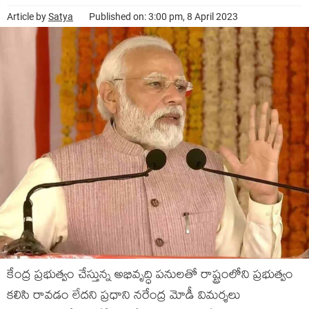
Article by
Satya
Published on: 3:00 pm, 8 April 2023
కేంద్ర ప్ర‌భుత్వం చేస్తున్న అభివృద్ధి ప‌నుల‌తో రాష్ట్రంలోని ప్ర‌భుత్వం
క‌లిసి రావ‌డం లేద‌ని ప్ర‌ధాని న‌రేంద్ర మోడీ విమ‌ర్శ‌లు