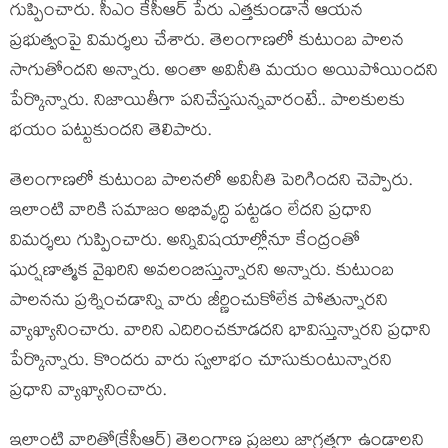
గుప్పించారు. సీఎం కేసీఆర్ పేరు ఎత్త‌కుండానే ఆయ‌న
ప్ర‌భుత్వంపై విమ‌ర్శ‌లు చేశారు. తెలంగాణ‌లో కుటుంబ పాల‌న
సాగుతోంద‌ని అన్నారు. అంతా అవినీతి మ‌యం అయిపోయింద‌ని
పేర్కొన్నారు. నిజాయితీగా ప‌నిచేస్త‌సున్న‌వారంటే.. పాల‌కుల‌కు
భ‌యం పట్టుకుంద‌ని తెలిపారు.
తెలంగాణ‌లో కుటుంబ పాల‌న‌లో అవినీతి పెరిగింద‌ని చెప్పారు.
ఇలాంటి వారికి స‌మాజం అభివృద్ధి ప‌ట్ట‌డం లేద‌ని ప్ర‌ధాని
విమ‌ర్శ‌లు గుప్పించారు. అన్నివిష‌యాల్లోనూ కేంద్రంతో
ఘ‌ర్ష‌ణాత్మ‌క వైఖ‌రిని అవ‌లంబిస్తున్నార‌ని అన్నారు. కుటుంబ
పాల‌న‌ను ప్ర‌శ్నించ‌డాన్ని వారు జీర్ణించుకోలేక పోతున్నార‌ని
వ్యాఖ్యానించారు. వారిని ఎదిరించ‌కూడద‌ని భావిస్తున్నార‌ని ప్ర‌ధాని
పేర్కొన్నారు. కొంద‌రు వారు స్వ‌లాభం చూసుకుంటున్నార‌ని
ప్ర‌ధాని వ్యాఖ్యానించారు.
ఇలాంటి వారితో(కేసీఆర్‌) తెలంగాణ ప్ర‌జ‌లు జాగ్ర‌త్త‌గా ఉండాల‌ని