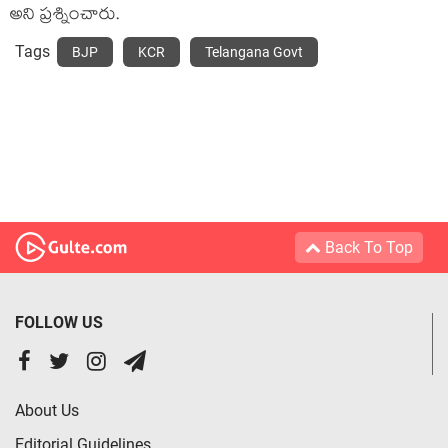
అని ప్ర‌శ్నించారు.
Tags
BJP
KCR
Telangana Govt
Back To Top
FOLLOW US
About Us
Editorial Guidelines