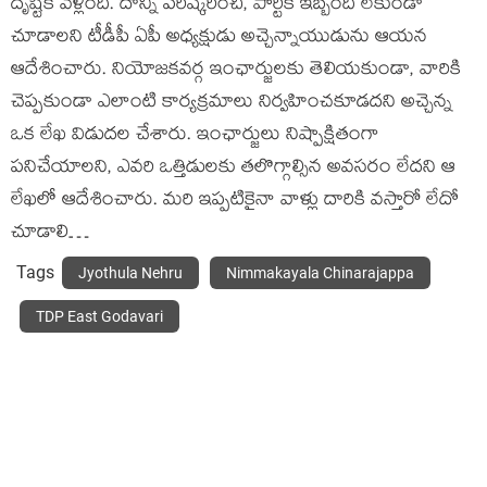
దృష్టికి వెళ్లింది. దాన్ని పరిష్కరించి, పార్టీకి ఇబ్బంది లేకుండా
చూడాలని టీడీపీ ఏపీ అధ్యక్షుడు అచ్చెన్నాయుడును ఆయన
ఆదేశించారు. నియోజకవర్గ ఇంఛార్జులకు తెలియకుండా, వారికి
చెప్పకుండా ఎలాంటి కార్యక్రమాలు నిర్వహించకూడదని అచ్చెన్న
ఒక లేఖ విడుదల చేశారు. ఇంఛార్జులు నిష్పాక్షితంగా
పనిచేయాలని, ఎవరి ఒత్తిడులకు తలొగ్గాల్సిన అవసరం లేదని ఆ
లేఖలో ఆదేశించారు. మరి ఇప్పటికైనా వాళ్లు దారికి వస్తారో లేదో
చూడాలి…
Tags
Jyothula Nehru
Nimmakayala Chinarajappa
TDP East Godavari