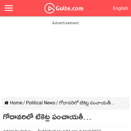
English
Home
/
Political News
/
గోదావరిలో టికెట్ల పంచాయతీ…
గోదావరిలో టికెట్ల పంచాయతీ…