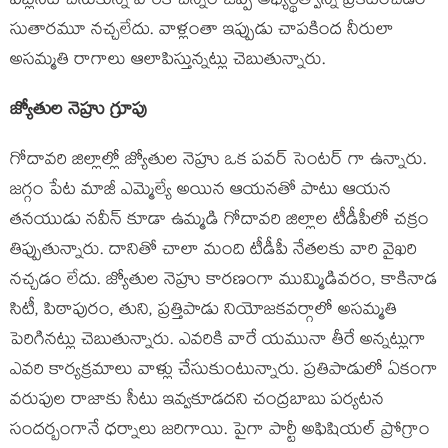
పబ్లిసిటీ చేసుకున్న వారికి చిన్నరాజప్ప అభ్యర్థిత్వాన్ని ప్రకటించడం
సుతారమూ నచ్చలేదు. వాళ్లంతా ఇప్పుడు చాపకింద నీరులా
అసమ్మతి రాగాలు ఆలాపిస్తున్నట్లు చెబుతున్నారు.
జ్యోతుల నెహ్రు గ్రూపు
గోదావరి జిల్లాల్లో జ్యోతుల నెహ్రు ఒక పవర్ సెంటర్ గా ఉన్నారు.
జగ్గం పేట మాజీ ఎమ్మెల్యే అయిన ఆయనతో పాటు ఆయన
తనయుడు నవీన్ కూడా ఉమ్మడి గోదావరి జిల్లాల టీడీపీలో చక్రం
తిప్పుతున్నారు. దానితో చాలా మంది టీడీపీ నేతలకు వారి వైఖరి
నచ్చడం లేదు. జ్యోతుల నెహ్రు కారణంగా ముమ్మిడివరం, కాకినాడ
సిటీ, పిఠాపురం, తుని, ప్రత్తిపాడు నియోజకవర్గాలో అసమ్మతి
పెరిగినట్లు చెబుతున్నారు. ఎవరికి వారే యమునా తీరే అన్నట్లుగా
ఎవరి కార్యక్రమాలు వాళ్లు చేసుకుంటున్నారు. ప్రతిపాడులో ఏకంగా
వరుపుల రాజాకు సీటు ఇవ్వకూడదని చంద్రబాబు పర్యటన
సందర్బంగానే ధర్నాలు జరిగాయి. పైగా పార్టీ అఫిషియల్ ప్రోగ్రాం