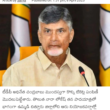
Article by
Satya
Published on: 1:51 pm, 8 April 2023
టీడీపీ అధినేత చంద్రబాబు ముందస్తుగా కొన్ని టికెట్ల పంపిణీ
మొదలుపెట్టేశారు. తొలుత నారా లోకేష్ తన పాదయాత్రలో
భాగంగా ఉమ్మడి చిత్తూరు జిల్లాలోని ఆరు నియోజకవర్గాల్లో