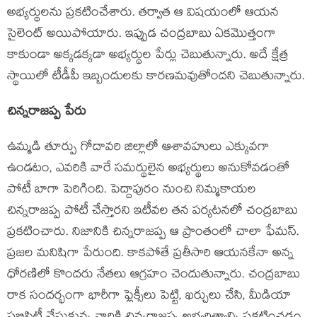
అభ్యర్థులను ప్రకటించేశారు. తర్వాత ఆ విషయంలో ఆయన
సైలెంట్ అయిపోయారు. ఇప్పుడ చంద్రబాబు ఏకమొత్తంగా
కాకుండా అక్కడక్కడా అభ్యర్థుల పేర్లు చెబుతున్నారు. అదే క్షేత్ర
స్థాయిలో టీడీపీ ఇబ్బందులకు కారణమవుతోందని చెబుతున్నారు.
చిన్నరాజప్ప పేరు
ఉమ్మడి తూర్పు గోదావరి జిల్లాలో ఆశావహులు ఎక్కువగా
ఉండటం, ఎవరికి వారే సమర్థులైన అభ్యర్థులు అనుకోవడంతో
పోటీ బాగా పెరిగింది. పెద్దాపురం నుంచి నిమ్మకాయల
చిన్నరాజప్ప పోటీ చేస్తారని ఇటీవల తన పర్యటనలో చంద్రబాబు
ప్రకటించారు. నిజానికి చిన్నరాజప్ప ఆ ప్రాంతంలో చాలా ఫేమస్.
ప్రజల మనిషిగా పేరుంది. కాకపోతే ప్రతీసారి ఆయనకేనా అన్న
ధోరణిలో కొందరు నేతలు ఆగ్రహం చెందుతున్నారు. చంద్రబాబు
రాక సందర్భంగా భారీగా ఫ్లెక్సీలు పెట్టి, ఖర్చులు చేసి, మీడియా