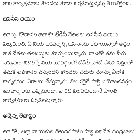
కాని కార్యక్రమాలు కొందరు కూడా నిర్వహిస్తున్నట్లు తెలుస్తోంది.
జనసేన భయం
తూర్పు గోదావరి జిల్లాలో టీడీపీ నేతలకు జనసేన భయం
పట్టుకుంది. ఏ నియోజకవర్గాన్ని జనసేనకు కేటాయిస్తారో అర్థం
కాక నేతలు తలపట్టుకు కూర్చుంటున్నారు. దానితో తమ పేరు
ఎక్కువగా వినిపిస్తే నియోజకవర్గంలో టీడీపీ పోటీ చేసిన పక్షంలో
తమకే అవకాశం వస్తుందని కొందరు ఎదురు చూస్తూ ఏదోక
కార్యక్రమం ఏర్పాటు చేస్తున్నారు. కొందరైతే పార్టీ నియోజకవర్గం
ఇంఛార్జ్ లకు చెప్పుకుండా, వారిని పిలవకుండానే సొంత
కార్యక్రమాలు నిర్వహిస్తున్నారు…
అచ్చెన్న లేఖాస్త్రం
తూ.గో., జిల్లా నాయకుల తొందరపాటు పార్టీ అధినేత చంద్రబాబు