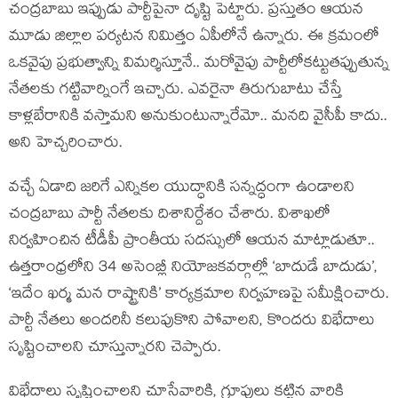
చంద్ర‌బాబు ఇప్పుడు పార్టీపైనా దృష్టి పెట్టారు. ప్ర‌స్తుతం ఆయ‌న
మూడు జిల్లాల ప‌ర్య‌ట‌న నిమిత్తం ఏపీలోనే ఉన్నారు. ఈ క్ర‌మంలో
ఒక‌వైపు ప్ర‌భుత్వాన్ని విమ‌ర్శిస్తూనే.. మ‌రోవైపు పార్టీలోక‌ట్టుత‌ప్పుతున్న
నేత‌ల‌కు గ‌ట్టివార్నింగే ఇచ్చారు. ఎవరైనా తిరుగుబాటు చేస్తే
కాళ్లబేరానికి వ‌స్తామ‌ని అనుకుంటున్నారేమో.. మ‌న‌ది వైసీపీ కాదు..
అని హెచ్చ‌రించారు.
వచ్చే ఏడాది జరిగే ఎన్నికల యుద్ధానికి సన్నద్ధంగా ఉండాలని
చంద్ర‌బాబు పార్టీ నేత‌ల‌కు దిశానిర్దేశం చేశారు. విశాఖ‌లో
నిర్వహించిన టీడీపీ ప్రాంతీయ సదస్సులో ఆయన మాట్లాడుతూ..
ఉత్తరాంధ్రలోని 34 అసెంబ్లీ నియోజకవర్గాల్లో ‘బాదుడే బాదుడు’,
‘ఇదేం ఖర్మ మన రాష్ట్రానికి’ కార్యక్రమాల నిర్వహణపై సమీక్షించారు.
పార్టీ నేతలు అందరినీ కలుపుకొని పోవాలని, కొందరు విభేదాలు
సృష్టించాలని చూస్తున్నారని చెప్పారు.
విభేదాలు సృష్టించాల‌ని చూసేవారికి, గ్రూపులు కట్టిన వారికి