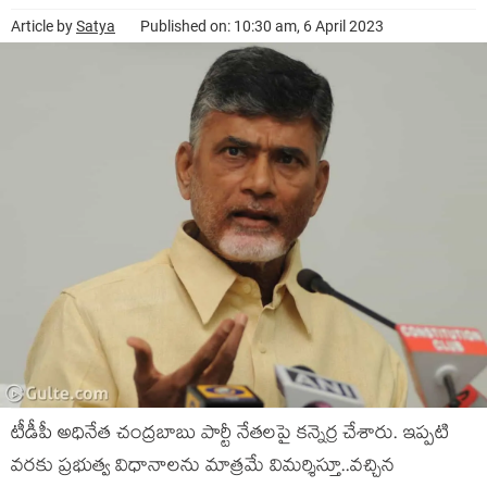
Article by
Satya
Published on: 10:30 am, 6 April 2023
టీడీపీ అధినేత చంద్ర‌బాబు పార్టీ నేత‌ల‌పై క‌న్నెర్ర చేశారు. ఇప్ప‌టి
వ‌ర‌కు ప్ర‌భుత్వ విధానాల‌ను మాత్ర‌మే విమ‌ర్శిస్తూ..వ‌చ్చిన