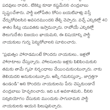
పదవులు రావని.. టికెట్లు కూడా క‌ష్ట‌మేన‌ని చంద్ర‌బాబు
స్పష్టంచేశారు. పార్టీ బలోపేతం కోసం బయటివాళ్లు వస్తే
చేర్చుకోవలసిన అవసరముందని తేల్చి చెప్పారు. వచ్చే ఎన్నికల్లో 40
శాతం సీట్లు యువతకు ఇస్తామన్నారు. రాబోయే ఎన్నికల్లో
తెలుగుదేశం విజయం ఖాయమని, ఈ విష‌యాన్ని పార్టీ
నాయ‌కులు గుర్తు పెట్టుకోవాల‌ని సూచించారు.
“ప్ర‌భుత్వం పోరాడ‌మంటే కొంద‌రు నాయ‌కులు.. ఇళ్ల‌లో
పోరాటాలు చేస్తున్నారు. పోలసుల‌ను ఇళ్ల‌కు పిలిపించుకుని
త‌మ‌కు తామే గృహ నిర్బంధాలు చేయించుకుంటున్నారు. నాకు
తెలియ‌దని అనుకుంటున్నారు. అన్నీ గ‌మ‌నిస్తున్నా.. జాగ్ర‌త్త‌గా
ఉండండి” అని కొంద‌రు నాయ‌కుల‌ను పేరు చెప్ప‌కుండానే
చంద్ర‌బాబు హెచ్చ‌రించారు. ఇది ఒక అవ‌కాశమ‌ని.. దీనిని
స‌ద్వినియోగం చేసుకుని ముందుకు సాగుదామ‌ని పార్టీ
నాయ‌కుల‌కు ఆయ‌న పిలుపునిచ్చారు.