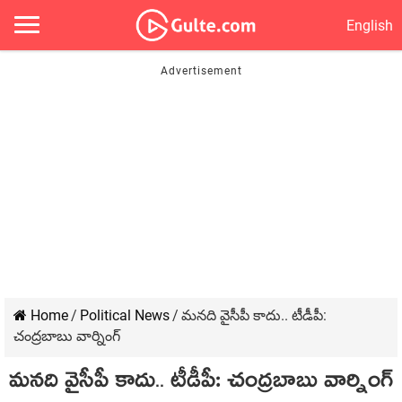
English
Home
/
Political News
/
మ‌న‌ది వైసీపీ కాదు.. టీడీపీ:
చంద్ర‌బాబు వార్నింగ్
మ‌న‌ది వైసీపీ కాదు.. టీడీపీ: చంద్ర‌బాబు వార్నింగ్