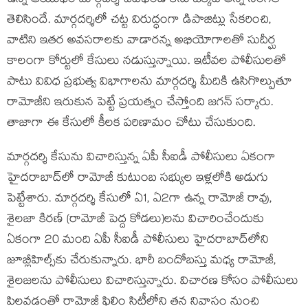
ఉన్న ఆయుధం మార్గదర్శి చిట్‌ఫండ్ కేసు ఒక్కటే అన్న సంగతి
తెలిసిందే. మార్గదర్శిలో చట్ట విరుద్ధంగా డిపాజిట్లు సేకరించి,
వాటిని ఇతర అవసరాలకు వాడారన్న అభియోగాలతో సుదీర్ఘ
కాలంగా కోర్టులో కేసులు నడుస్తున్నాయి. ఇటీవల పోలీసులతో
పాటు వివిధ ప్రభుత్వ విభాగాలను మార్గదర్శి మీదికి ఉసిగొల్పుతూ
రామోజీని ఇరుకున పెట్టే ప్రయత్నం చేస్తోంది జగన్ సర్కారు.
తాజాగా ఈ కేసులో కీలక పరిణామం చోటు చేసుకుంది.
మార్గదర్శి కేసును విచారిస్తున్న ఏపీ సీఐడీ పోలీసులు ఏకంగా
హైదరాబాద్‌లో రామోజీ కుటుంబ సభ్యుల ఇళ్లలోకి అడుగు
పెట్టేశారు. మార్గదర్శి కేసులో ఏ1, ఏ2గా ఉన్న రామోజీ రావు,
శైలజా కిరణ్ (రామోజీ పెద్ద కోడలు)లను విచారించేందుకు
ఏకంగా 20 మంది ఏపీ సీఐడీ పోలీసులు హైదరాబాద్‌లోని
జూబ్లీహిల్స్‌కు చేరుకున్నారు. భారీ బందోబస్తు మధ్య రామోజీ,
శైలజలను పోలీసులు విచారిస్తున్నారు. విచారణ కోసం పోలీసులు
పిలవడంతో రామోజీ ఫిలిం సిటీలోని తన నివాసం నుంచి