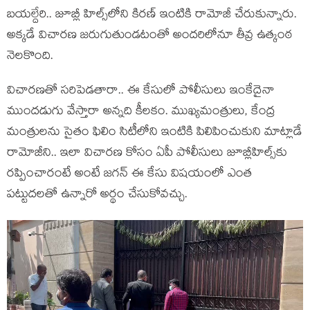
బయల్దేరి.. జూబ్లీ హిల్స్‌లోని కిరణ్ ఇంటికి రామోజీ చేరుకున్నారు.
అక్కడే విచారణ జరుగుతుండటంతో అందరిలోనూ తీవ్ర ఉత్కంఠ
నెలకొంది.
విచారణతో సరిపెడతారా.. ఈ కేసులో పోలీసులు ఇంకేదైనా
ముందడుగు వేస్తారా అన్నది కీలకం. ముఖ్యమంత్రులు, కేంద్ర
మంత్రులను సైతం ఫిలిం సిటీలోని ఇంటికి పిలిపించుకుని మాట్లాడే
రామోజీని.. ఇలా విచారణ కోసం ఏపీ పోలీసులు జూబ్లీహిల్స్‌కు
రప్పించారంటే అంటే జగన్ ఈ కేసు విషయంలో ఎంత
పట్టుదలతో ఉన్నారో అర్థం చేసుకోవచ్చు.