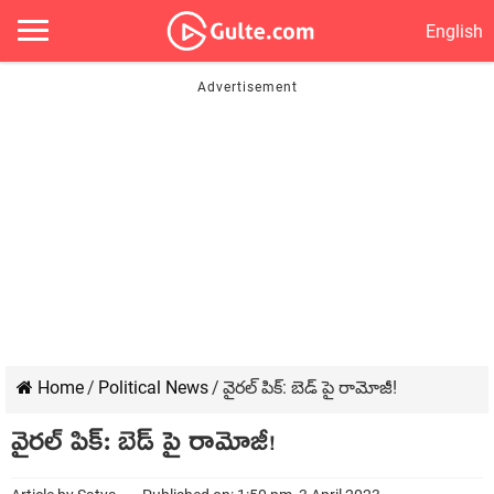
English
Home
/
Political News
/
వైరల్ పిక్: బెడ్ పై రామోజీ!
వైరల్ పిక్: బెడ్ పై రామోజీ!