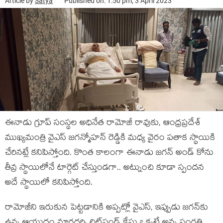
Article by
Satya
Published on: 1:50 pm, 3 April 2023
ఈనాడు గ్రూప్ సంస్థల అధినేత రామోజీ రావుకు, ఆంధ్రప్రదేశ్
ముఖ్యమంత్రి వైఎస్ జగన్మోహన్ రెడ్డికి మధ్య వైరం పతాక స్థాయికి
చేరినట్లే కనిపిస్తోంది. కొంత కాలంగా ఈనాడు జగన్ అండ్ కోను
తీవ్ర స్థాయిలోనే టార్గెట్ చేస్తుండగా.. అట్నుంచి కూడా స్పందన
అదే స్థాయిలో కనిపిస్తోంది.
రామోజీని ఇరుకున పెట్టడానికి అప్పట్లో వైఎస్, ఇప్పుడు జగన్‌కు