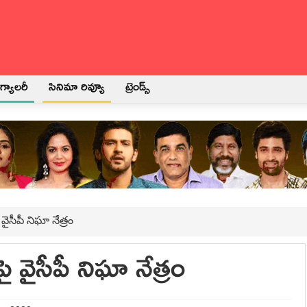
్యాలరీ
సినిమా రివ్యూ
ట్రెండ్స్
వైసీపీ నిఘా నేత్రం
ై వైసీపీ నిఘా నేత్రం