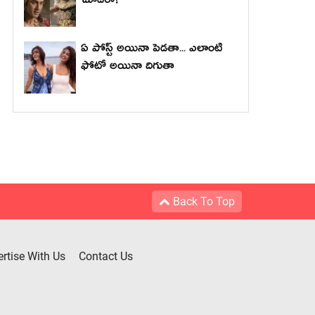
చూడరా?
ఏ పోస్ట్ అయినా పెడతా... ఎలాంటి
ఫోటో అయినా దిగుతా
Back To Top
rtise With Us
Contact Us