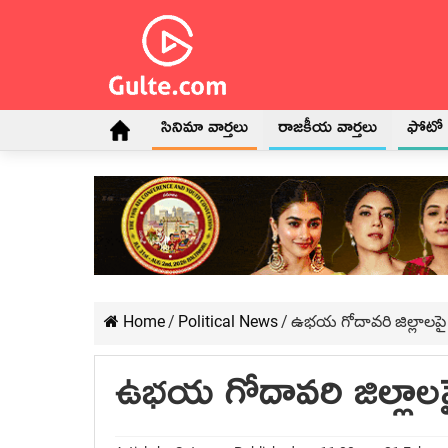
సినిమా వార్తలు
రాజకీయ వార్తలు
ఫోటో గ
Home
/
Political News
/
ఉభ‌య గోదావ‌రి జిల్లాల‌పై 
ఉభ‌య గోదావ‌రి జిల్లాల‌ప