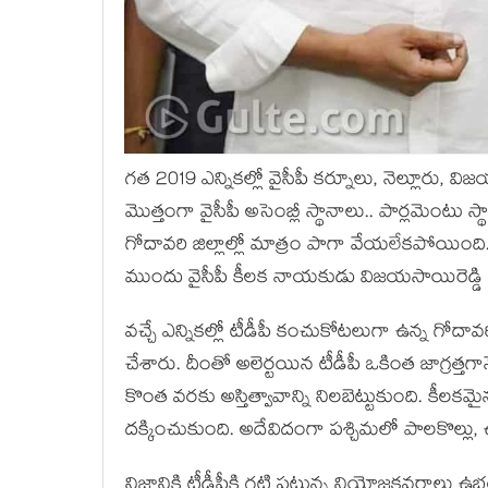
గ‌త 2019 ఎన్నిక‌ల్లో వైసీపీ క‌ర్నూలు, నెల్లూరు, విజ‌య‌
మొత్తంగా వైసీపీ అసెంబ్లీ స్థానాలు.. పార్ల‌మెంటు
గోదావ‌రి జిల్లాల్లో మాత్రం పాగా వేయ‌లేక‌పోయింది.
ముందు వైసీపీ కీల‌క నాయ‌కుడు విజ‌య‌సాయిరెడ్డి 
వ‌చ్చే ఎన్నిక‌ల్లో టీడీపీ కంచుకోట‌లుగా ఉన్న గోదావ‌రి జ
చేశారు. దీంతో అలెర్ట‌యిన టీడీపీ ఒకింత జాగ్ర‌త్త‌గాన
కొంత వ‌ర‌కు అస్తిత్వావాన్ని నిల‌బెట్టుకుంది. కీల‌క‌
ద‌క్కించుకుంది. అదేవిదంగా ప‌శ్చిమ‌లో పాల‌కొల్లు
నిజానికి టీడీపీకి గ‌ట్టి ప‌ట్టున్న నియోజ‌క‌వ‌ర్గాలు 