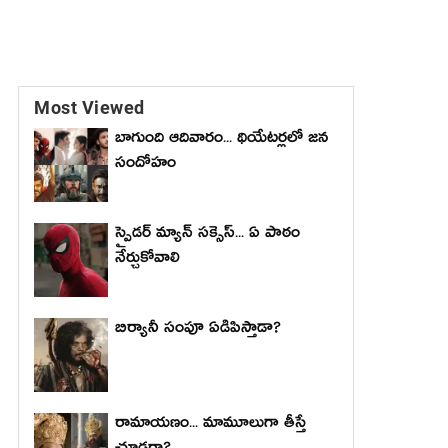
Most Viewed
బాగుంది ఆదివారం... థియేటర్లలో జన
సందోహం
స్పైడర్ మ్యాన్ సక్సెస్... ఏ పాఠం
నేర్చుకోవాలి
బిర్యానీ సంపూ ఏడిపిస్తాడా?
రామాయణం... మామూలుగా తీస్తే