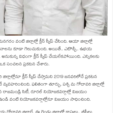
న‌గ‌రం వంటి జిల్లాల్లో క్లీన్ స్వీప్ చేసింది. ఆయా జిల్లాల్లో
 స్థానాల‌ను కూడా గెలుచుకుంది. అయితే.. ఎటొచ్చీ.. ఉభ‌య
 అనుకున్న విధంగా క్లీన్ స్వీప్ చేయ‌లేకపోయింది. ఎన్నిక‌ల‌కు
ఒక సంచ‌ల‌న ప్ర‌క‌ట‌న చేశారు.
ిల్లాల్లోనూ క్లీన్ స్వీప్ చేస్తామ‌ని 2019 జ‌న‌వ‌రిలోనే ప్ర‌క‌ట‌న
ే వ్య‌వ‌హ‌రించింది. ఫ‌లితంగా తూర్పు, ప‌శ్చి మ గోదావరి జిల్లాల్లో
మైన రాజ‌మండ్రి సిటీ, రూర‌ల్ నియోజ‌క‌వ‌ర్గాల్లో విజ‌యం
, ఉండి వంటి నియోజ‌క‌వ‌ర్గాల్లోనూ విజ‌యం సాధించింది.
ఉభ‌య గోదావ‌రి జిల్లాలే. ఈ రెండు జిల్లాల్లో కాపులు.. బీసీలు