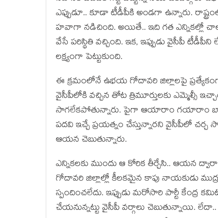
ఎప్పుడూ.. కూడా టీడీపీకి అండ‌గా ఉన్నారు. రాష్ట్రంలో
హ‌వాగా న‌డిచింది. అయితే.. ఇది గ‌త ఎన్నిక‌ల్లో చాల
వేసే ప‌రిస్థితి వ‌చ్చింది. ఇక‌, ఇప్పుడు వైసీపీ టీడ
ల‌క్ష్యంగా పెట్టుకుంది.
ఈ క్ర‌మంలోనే ఉభ‌య గోదావ‌రి జిల్లాల‌పై ప్ర‌త్యేకంగా 
వైసీపీలోకి వ‌చ్చిన తోట త్రిమూర్తుల‌కు ఎమ్మెల్స
సాగ‌లేక‌పోతున్నారు. పైగా ఆయారాం గ‌యారాం బ్య
ప‌ద‌వి ఇచ్చే ప్ర‌య‌త్నం చేస్తున్నార‌ని వైసీపీలో చ
ఆయ‌న చెబుతున్నారు.
ఎన్నిక‌ల‌కు ముందు ఆ కోరిక తీర్చేసి.. ఆయ‌న ద్వారా.. ట
గోదావ‌రి జిల్లాల్లో కీల‌క‌మైన కాపు నాయ‌కుడు ముద్ర
స్పందించ‌లేదు. ఇప్పుడు మ‌రోసారి పార్టీ కేంద్ర క‌
చేయ‌నున్న‌ట్టు వైసీపీ వ‌ర్గాలు చెబుతున్నాయి. లే