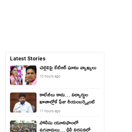
Latest Stories
చెల్లెలిపై కేటీఆర్ ఘాటు వ్యాఖ్యలు
10 hours ago
కాలేజీలు కాదు… విద్యార్థుల
ఖాతాల్లోకే ఫీజు రీయంబర్స్మెంట్
జమ?
11 hours ago
పోలీసు యూనిఫాంలో
ఉగ్ర‌వాదులు… ఢిల్లీ నిర‌స‌న‌ల్లో