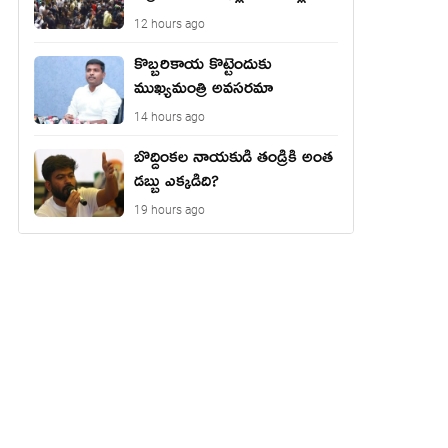
కుట్ర‌?
12 hours ago
కొబ్బరికాయ కొట్టెందుకు
ముఖ్యమంత్రి అవసరమా
14 hours ago
బొద్దింకల నాయకుడి తండ్రికి అంత
డబ్బు ఎక్కడిది?
19 hours ago