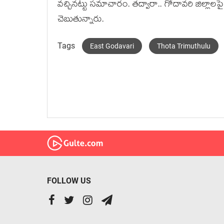
వ‌చ్చిన‌ట్టు స‌మాచారం. త‌ద్వారా.. గోదావ‌రి జిల్లాల‌ప
చెబుతున్నారు.
Tags
East Godavari
Thota Trimuthulu
FOLLOW US