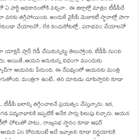
 ఏ పార్టీ అధికారంలోకి వ‌చ్చినా.. ఈ జిల్లాల్లో మాత్రం టీడీపీదే
ా వ‌ర‌కు త‌గ్గిపోయింది. అందుకే వైసీపీ మెజారిటీ స్థానాల్లో పాగా
ీపీని లేకుండా చేయాల‌నో.. లేక కంచుకోట‌ల్లో.. ప‌రాభ‌వం చేయాల‌నో
యాక్ష‌న్ ప్లాన్ రెడీ చేసుకున్న‌ట్టు తెలుస్తోంది. టీడీపీ నుంచి
ీ ఇచ్చారు. అయితే..ఆయ‌న అనుకున్న విధంగా ముందుకు
ాచ్‌గా ఆయ‌న‌కు పేరుంది. ఈ నేప‌థ్యంలో ఆయ‌న‌కు మంత్రి
‌ర్చ సాగుతోంది. మంత్రిగా ఉంటే.. త‌న దూకుడు చూపిస్తాన‌ని కూడా
ీడీపీ బ‌లాన్ని త‌గ్గించాల‌నే ప్ర‌య‌త్నం చేస్తున్నారు. ఇక‌,
‌గ‌డ ప‌ద్మ‌నాభానికి ఇప్ప‌టికే అనేక సార్లు పిలుపు నిచ్చారు. ఆయ‌న
మిటీలో చోటుతో పాటు.. రాజ్య‌స‌భ స్థానం కూడా ఆఫ‌ర్
దా.. ఆయ‌న ఏం కోరుకుంటే అదే ఇవ్వాల‌ని కూడా నిర్ణ‌యానికి