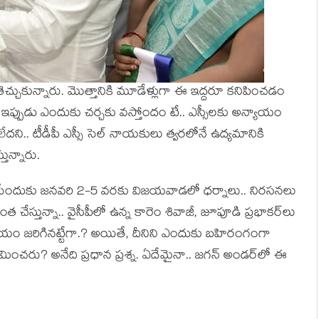
ు తెచ్చుకున్నారు. మొత్తానికి మూడేళ్లుగా ఈ ఇద్ద‌రూ క‌నిపించ‌డం
ఇప్పుడు ఎందుకు చ‌ర్చ‌కు వ‌స్తోందం టే.. ఎస్సీల‌కు అన్యాయం
ేద‌ని.. టీడీపీ ఎస్సీ సెల్ నాయ‌కులు త్వ‌ర‌లోనే ఉద్య‌మానికి
్తున్నారు.
సేందుకు జ‌న‌వ‌రి 2-5 వ‌ర‌కు విజ‌య‌వాడ‌లో ధ‌ర్నాలు.. నిర‌స‌న‌లు
 చేస్తున్నా.. వైసీపీలో ఉన్న కారెం శివాజీ, జూపూడి ప్ర‌భాక‌ర్‌లు
 న్యాయం జ‌రిగిన‌ట్టేగా.? అయితే, దీనిని ఎందుకు బ‌హిరంగంగా
ించ‌రు? అనేది ప్ర‌ధాన ప్ర‌శ్న‌. ఏదేమైనా.. జ‌గ‌న్ అండ‌ర్‌లో ఈ