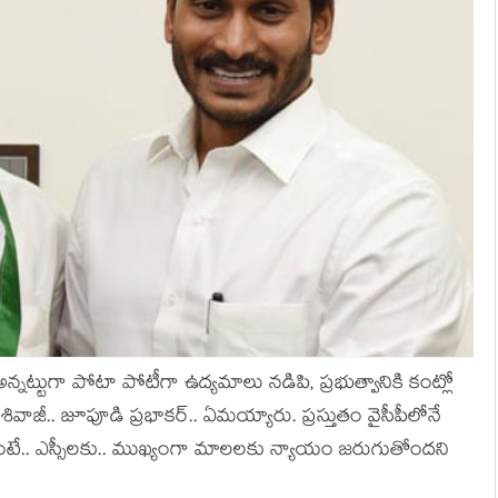
అన్న‌ట్టుగా పోటా పోటీగా ఉద్య‌మాలు నడిపి, ప్ర‌భుత్వానికి కంట్లో
వాజీ.. జూపూడి ప్ర‌భాక‌ర్‌.. ఏమ‌య్యారు. ప్ర‌స్తుతం వైసీపీలోనే
ంటే.. ఎస్సీల‌కు.. ముఖ్యంగా మాల‌ల‌కు న్యాయం జ‌రుగుతోంద‌ని