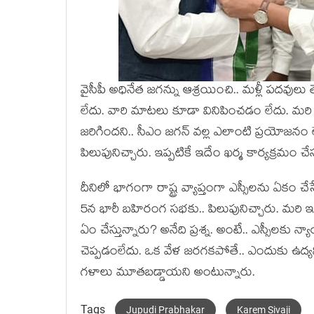
వైసీపీ అధినేత జ‌గ‌న్ను ఆశ్ర‌యించి.. మ‌ళ్లీ ప‌ద‌వుల
లేదు. వారి మాట‌లు కూడా వినిపించ‌డం లేదు. మ‌రి 
జ‌రిగిందని.. సీఎం జ‌గ‌న్ వ‌ల్ల ఎలాంటి ప్ర‌యోజ‌నం ల
పిలుపునిచ్చారు. ఇప్ప‌టికే ఇదేం ఖ‌ర్మ కార్య‌క్ర‌మం చేస
దీనిలో భాగంగా రాష్ట్ర వ్యాప్తంగా ఎస్సీల‌ను ఏకం చే
5న భారీ బ‌హిరంగ స‌భ‌కు.. పిలుపునిచ్చారు. మ‌రి ఇంత
ఏం చేస్తున్నారు? అనేది ప్ర‌శ్న‌. అంటే.. ఎస్సీల‌కు
చెప్ప‌డంలేదు. ఒక వేళ జ‌ర‌గ‌క‌పోతే.. ఎందుకు ఉద్య‌మ
గ‌ళాలు మూత‌బ‌డ్డాయ‌ని అంటున్నారు.
Tags
Jupudi Prabhakar
Karem Sivaji