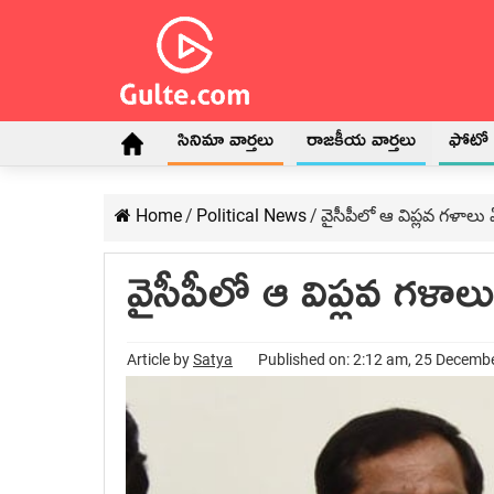
సినిమా వార్తలు
రాజకీయ వార్తలు
ఫోటో గ
Home
/
Political News
/
వైసీపీలో ఆ విప్లవ గ‌ళా
వైసీపీలో ఆ విప్లవ గ‌
Article by
Satya
Published on: 2:12 am, 25 Decemb