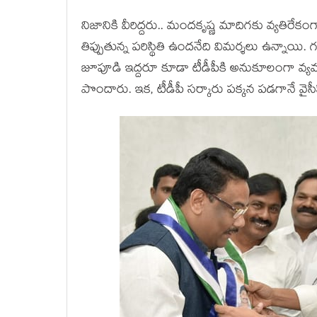
నిజానికి వీరిద్ద‌రు.. మంద‌కృష్ణ మాదిగ‌కు వ్య‌తిరేక
తిప్పుతున్న ప‌రిస్థితి ఉంద‌నేది విమ‌ర్శ‌లు ఉన్న
జూపూడి ఇద్ద‌రూ కూడా టీడీపీకి అనుకూలంగా వ్య‌వ‌
పొందారు. ఇక‌, టీడీపీ స‌ర్కారు ప‌క్క‌న ప‌డ‌గానే వైసీ