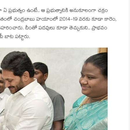
ంగా ఏ ప్ర‌భుత్వం ఉంటే.. ఆ ప్ర‌భుత్వానికి అనుకూలంగా చ‌క్రం
ాయి. గ‌తంలో చంద్ర‌బాబు హ‌యాంలో 2014-19 వ‌ర‌కు కూడా కారెం,
హ‌రించారు. దీంతో ప‌ద‌వులు కూడా తెచ్చుకుని.. ప్రాభ‌వం
పీ బాట ప‌ట్టారు.