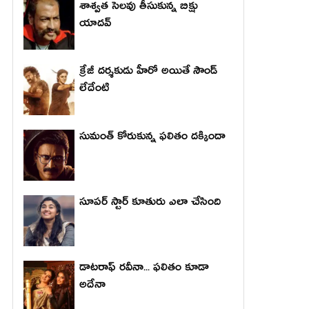
శాశ్వత సెలవు తీసుకున్న బిక్షు
యాదవ్
క్రేజీ దర్శకుడు హీరో అయితే సౌండ్
లేదేంటి
సుమంత్ కోరుకున్న ఫలితం దక్కిందా
సూపర్ స్టార్ కూతురు ఎలా చేసింది
డాటరాఫ్ రవీనా... ఫలితం కూడా
అదేనా