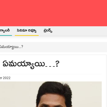
్యాలరీ
సినిమా రివ్యూ
ట్రెండ్స్
లు ఏమ‌య్యాయి…?
ళాలు ఏమ‌య్యాయి…?
er 2022