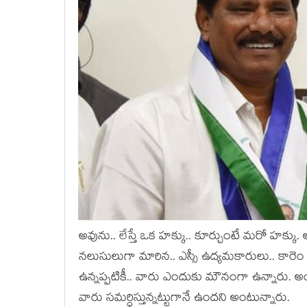
అవును.. లేస్తే ఒక హ‌క్కు.. కూర్చుంటే మ‌రో హ‌క్కు. 
న‌లుసులుగా మారిన‌.. ఎస్సీ ఉద్య‌మ‌కారులు.. కారెం శి
ఉన్న‌ప్ప‌టికీ.. వారు ఎందుకు మౌనంగా ఉన్నారు. అ
వారు స‌మ‌ర్ధిస్తున్న‌ట్టుగానే ఉంద‌ని అంటున్నారు.