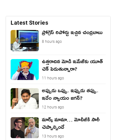
Latest Stories
ప్రోగ్రెస్ రిపోర్టు ఇచ్చిన చంద్ర‌బాబు
8 hours ago
ఉత్త‌రాదిన మోడీ ఇమేజ్‌కు యూత్
చెక్ పెడుతున్నారా?
11 hours ago
అప్పుడు ఒప్పు.. ఇప్పుడు తప్పు..
ఇదేం న్యాయం జగన్?
12 hours ago
మార్క్ మామా… మోదీజీకి సారీ
చెప్పాల్సిందే
13 hours ago