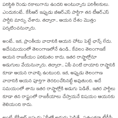
ప‌రిస్థితి రెండు ర‌కాలుగాను ఉంద‌ని అంటున్నారు ప‌రిశీల‌కులు.
ఎందుకంటే.. కేసీఆర్ ఇప్పుడు బీఆర్ఎస్ పార్టీగా త‌న టీఆర్ఎస్
పార్టీని మార్పు చేశారు. త‌ద్వారా.. ఆయ‌న దేశం మొత్తం
ప‌ర్య‌టించ‌నున్నారు.
అంటే.. ఇక‌, ప్రాంతీయ వాదానికి ఆయ‌న చోటు పెట్టే ఛాన్స్ లేదు.
అదేస‌మ‌యంలో తెలంగాణ‌లోనే ఉండి.. కేవ‌లం తెలంగాణ‌కే
ఆయ‌న రాజ‌కీయం ప‌రిమితం కాదు. ఇత‌ర రాష్ట్రాల్లోనూ
అడుగులు వేయ‌నున్నారు. త‌ద్వారా.. ఏపీ వంటి దాయాది రాష్ట్రానికి
కూడా ఆయన రావాల్సి ఉంటుంది. ఇక‌, అప్పుడు తెలంగాణ
వాదానికి ఆయ‌న పూర్తిగా తెర‌దించేసిన‌ట్టే అవుతుంది. అదే
స‌మ‌యంలో తాను ఇత‌ర రాష్ట్రాల్లోకి అడుగు పెడితే.. ఇత‌ర పార్టీలు
కూడా తన రాష్ట్రంలో రాజ‌కీయాలు చేస్తాయ‌నే విష‌యం ఆయ‌న‌కు
తెలియంది కాదు.