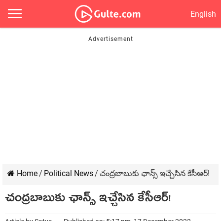
English
Home
/
Political News
/
చంద్ర‌బాబుకు ఛాన్స్ ఇచ్చేసిన కేసీఆర్‌!
చంద్ర‌బాబుకు ఛాన్స్ ఇచ్చేసిన కేసీఆర్‌!