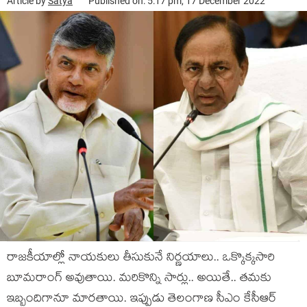
Article by
Satya
Published on: 5:17 pm, 17 December 2022
రాజ‌కీయాల్లో నాయ‌కులు తీసుకునే నిర్ణ‌యాలు.. ఒక్కొక్క‌సారి
బూమ‌రాంగ్ అవుతాయి. మ‌రికొన్ని సార్లు.. అయితే.. త‌మ‌కు
ఇబ్బందిగానూ మార‌తాయి. ఇప్పుడు తెలంగాణ సీఎం కేసీఆర్