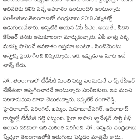
అంటే..కేసీఆర్ ఇప్పుడు ఏపీలో అడుగు పెడితే.. ప్ర‌త్యంక్ష‌గా టీడీపీ
అధినేత‌కు క‌లిసి వ‌చ్చే అవ‌కాశం ఉంటుంద‌ని అంటున్నారు
ప‌రిశీల‌కులు.తెలంగాణ‌లో చంద్ర‌బాబు 2018 ఎన్నిక‌ల్లో
అడుగులువేశారు. అప్ప‌టికి ఆయ‌న ఏపీ సీఎం. అయితే.. దీనిని
కేసీఆర్ త‌న‌కు అనుకూలంగా మార్చుకున్నారు. ఏపీ వాళ్లు వ‌చ్చి
మ‌న‌ల్ని పాలించే అవ‌కాశం ఇస్త‌మా! అంటూ.. సెంటిమెంటు
అస్త్రాన్ని ప్ర‌యోగించి విన్న‌య్యారు. ఇక‌, ఇప్పుడు ఆ మాట అనే
ఛాన్స్ లేదు.
సో.. తెలంగాణ‌లో టీడీపీకి మంచి పట్టు పెంచుకునే ఛాన్స్ కేసీఆర్
చేజేతులా అప్ప‌గించార‌నే అంటున్నారు పరిశీల‌కులు. ఇది మంచి
ప‌రిణామ‌మ‌ని కూడా చెబుతున్నారు. ఇప్ప‌టికే రంగారెడ్డి,
హైద‌రాబాద్‌, వ‌రంగ‌ల్‌, ఖ‌మ్మం, మ‌హ‌బూబ్‌న‌గ‌ర్‌, ఆదిలాబాద్
రాష్ట్రాల్లో టీడీపీకి గ‌ట్టి ప‌ట్టుంది. పైగా కాసాని జ్ఞానేశ్వ‌ర్ పార్టీ చీఫ్
అయిన ద‌రిమిలా ఇది మ‌రింత ప‌రిగింది. సో.. ఇప్పుడు చంద్ర‌బాబు
స్వేచ్ఛ‌గా తెలంగాణ‌లోకి అడుగులు పెట్ట‌డం మాత్ర‌మే కాదు..