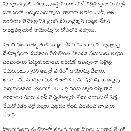
మాట్లాడాల్సింది పోయి…అడ్డగోలుగా నోటికొచ్చినట్లుగా మాట్లాడి
వివాదంలో చిక్కుకుంటున్నారు. తాజాగా అసోం ఎంపీ, ఆల్
ఇండియా డెమోక్రాటిక్ ఫ్రంట్ చీఫ్ బద్రుద్దీన్ అజ్మల్ చేసిన
కాంట్రవర్షియల్ కామెంట్లు ఈ కోవలోకే వస్తాయి.
హిందువులను ఉద్దేశించి అజ్మల్ చేసిన వివాదాస్పద వ్యాఖ్యలపై
దేశవ్యాప్తంగా దుమారం రేగుతోంది. హిందూ పురుషులు అక్రమ
సంబంధాలు పెట్టుకుంటారని, అందుకే ఆలస్యంగా పెళ్లిళ్లు
చేసుకుంటున్నారని అజ్మల్ షాకింగ్ కామెంట్లు చేశారు.
అంతేకాదు, ముగ్గురు మహిళలతో హిందూ పురుషులు అఫైర్స్
పెట్టుకుంటారని, అందుకే, 40 ఏళ్ల వరకు బ్యాచ్ లర్స్ గానే
ఉంటారని సదరు ఎంపీ చెప్పుకొచ్చారు. లేటు వయసులో పెళ్లి
చేసుకోవడం వల్లే పిల్లలు పుట్టడం లేదని సంచలన వ్యాఖ్యలు
చేశారు.
హిందువులకు ఈ రోజుల్లో తక్కువ మంది పిల్లలు, సంతాన లేమికి