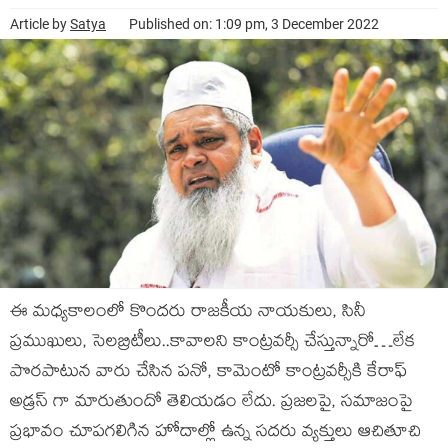
Article by
Satya
Published on: 1:09 pm, 3 December 2022
ఈ మధ్యకాలంలో కొందరు రాజకీయ నాయకులు, సినీ
ప్రముఖులు, సెలబ్రిటీలు..కావాలని కాంట్రవర్సీ చేస్తున్నారో…లేక
పొరపాటున వారు చేసిన పనో, కామెంటో కాంట్రవర్సీకి కేరాఫ్
అడ్రస్ గా మారుతుందో తెలియడం లేదు. ప్రజలపై, సమాజంపై
ప్రభావం చూపగలిగిన హోదాల్లో ఉన్న సదరు వ్యక్తులు ఆచితూచి