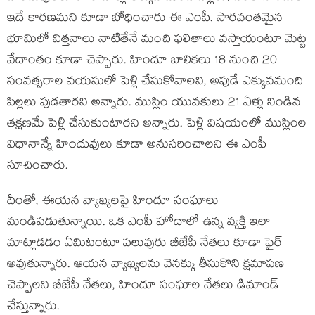
ఇదే కారణమని కూడా బోధించారు ఈ ఎంపీ. సారవంతమైన
భూమిలో విత్తనాలు నాటితేనే మంచి ఫలితాలు వస్తాయంటూ మెట్ట
వేదాంతం కూడా చెప్పారు. హిందూ బాలికలు 18 నుంచి 20
సంవత్సరాల వయసులో పెళ్లి చేసుకోవాలని, అపుడే ఎక్కువమంది
పిల్లలు పుడతారని అన్నారు. ముస్లిం యువకులు 21 ఏళ్లు నిండిన
తక్షణమే పెళ్లి చేసుకుంటారని అన్నారు. పెళ్లి విషయంలో ముస్లింల
విధానాన్నే హిందువులు కూడా అనుసరించాలని ఈ ఎంపీ
సూచించారు.
దీంతో, ఈయన వ్యాఖ్యలపై హిందూ సంఘాలు
మండిపడుతున్నాయి. ఒక ఎంపీ హోదాలో ఉన్న వ్యక్తి ఇలా
మాట్లాడడం ఏమిటంటూ పలువురు బీజేపీ నేతలు కూడా ఫైర్
అవుతున్నారు. ఆయన వ్యాఖ్యలను వెనక్కు తీసుకొని క్షమాపణ
చెప్పాలని బీజేపీ నేతలు, హిందూ సంఘాల నేతలు డిమాండ్
చేస్తున్నారు.