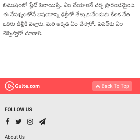
నిముషంలో ప్లేట్ ఫిరాయిస్తే.. ఏం చేయాల‌నే చ‌ర్చ ప్రారంభమైంది.
ఈ నేప‌థ్యంలోనే విష‌యాన్ని ఢిల్లీలో తేల్చుకునేందుకు కీల‌క నేత
ఒక‌రు ఢిల్లీకి వెళ్లారు. మ‌రి అక్క‌డ ఏం చేస్తారో.. ప‌వ‌న్‌కు ఏం
చెప్పిస్తారో చూడాలి.
Back To Top
FOLLOW US
About Us