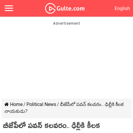
English
Home
/
Political News
/
బీజేపీలో ప‌వ‌న్ క‌ల‌వ‌రం.. ఢిల్లీకి కీల‌క
నాయ‌కుడు?
బీజేపీలో ప‌వ‌న్ క‌ల‌వ‌రం.. ఢిల్లీకి కీల‌క