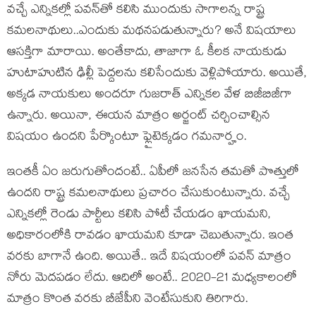
వ‌చ్చే ఎన్నిక‌ల్లో ప‌వ‌న్‌తో క‌లిసి ముందుకు సాగాల‌న్న రాష్ట్ర
క‌మ‌ల‌నాథులు..ఎందుకు మ‌థ‌న‌ప‌డుతున్నారు? అనే విష‌యాలు
ఆస‌క్తిగా మారాయి. అంతేకాదు, తాజాగా ఓ కీల‌క నాయ‌కుడు
హుటాహుటిన ఢిల్లీ పెద్ద‌ల‌ను క‌లిసేందుకు వెళ్లిపోయారు. అయితే,
అక్క‌డ నాయ‌కులు అంద‌రూ గుజ‌రాత్ ఎన్నిక‌ల వేళ బిజీబిజీగా
ఉన్నారు. అయినా, ఈయ‌న మాత్రం అర్జంట్ చ‌ర్చించాల్సిన
విష‌యం ఉంద‌ని పేర్కొంటూ ఫ్లైటెక్క‌డం గ‌మ‌నార్హం.
ఇంత‌కీ ఏం జ‌రుగుతోందంటే.. ఏపీలో జ‌న‌సేన త‌మ‌తో పొత్తులో
ఉంద‌ని రాష్ట్ర క‌మ‌ల‌నాథులు ప్ర‌చారం చేసుకుంటున్నారు. వ‌చ్చే
ఎన్నిక‌ల్లో రెండు పార్టీలు కలిసి పోటీ చేయ‌డం ఖాయ‌మ‌ని,
అధికారంలోకి రావ‌డం ఖాయ‌మ‌ని కూడా చెబుతున్నారు. ఇంత
వ‌ర‌కు బాగానే ఉంది. అయితే.. ఇదే విష‌యంలో ప‌వ‌న్ మాత్రం
నోరు మెద‌ప‌డం లేదు. ఆదిలో అంటే.. 2020-21 మ‌ధ్య‌కాలంలో
మాత్రం కొంత వ‌ర‌కు బీజేపీని వెంటేసుకుని తిరిగారు.