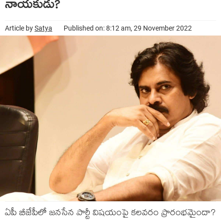
నాయ‌కుడు?
Article by
Satya
Published on: 8:12 am, 29 November 2022
ఏపీ బీజేపీలో జ‌న‌సేన పార్టీ విష‌యంపై క‌ల‌వ‌రం ప్రారంభ‌మైందా?