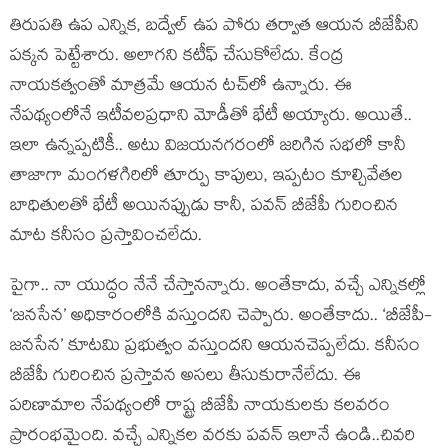
తిరుప‌తి ఉప ఎన్నిక, బ‌ద్వేల్ ఉప పోరు త‌ర్వాత ఆయ‌న బీజేపీని
ప‌క్క‌న పెట్టేశారు. అలాగ‌ని క‌టీఫ్ చేసుకోలేదు. కేంద్ర
నాయ‌కత్వంతో మాత్ర‌మే ఆయ‌న ట‌చ్‌లో ఉన్నారు. ఈ
నేప‌థ్యంలోనే ఇటీవ‌ల‌ప్ర‌ధాని మోడీతో భేటీ అయ్యారు. అయితే..
ఇలా ఉన్న‌ప్ప‌టికీ.. అటు విజ‌య‌న‌గ‌రంలో జ‌రిగిన స‌భ‌లో కానీ
తాజాగా మంగ‌ళ‌గిరిలో తూర్పు కాపులు, ఇప్ప‌టం కూల్చివేత‌ల
బాధితుల‌తో భేటీ అయిన‌ప్పుడు కానీ, ప‌వ‌న్ బీజేపీ గురించిన
మాట క‌నీసం ప్ర‌స్తావించ‌లేదు.
పైగా.. నా యుద్ధం నేనే చేస్తాన‌న్నారు. అంతేకాదు, వ‌చ్చే ఎన్నిక‌ల్లో
‘జ‌న‌సేన‌’ అధికారంలోకి వ‌స్తుంద‌ని చెప్పారు. అంతేకాదు.. ‘బీజేపీ-
జ‌న‌సేన’ కూట‌మి ప్ర‌భుత్వం వ‌స్తుంద‌ని ఆయ‌నచెప్ప‌లేదు. క‌నీసం
బీజేపీ గురించిన ప్ర‌స్తావన అస‌లు తీసుకురానేలేదు. ఈ
ప‌రిణామాల నేప‌థ్యంలో రాష్ట్ర బీజేపీ నాయ‌కుల‌కు క‌ల‌వ‌రం
ప్రారంభ‌మైంది. వ‌చ్చే ఎన్నిక‌ల వ‌ర‌కు ప‌వ‌న్ ఇలానే ఉండి..చివ‌రి