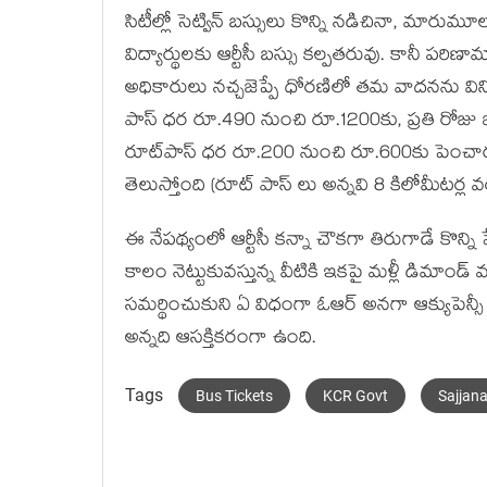
సిటీల్లో సెట్విన్ బ‌స్సులు కొన్ని న‌డిచినా, మారుమూల
విద్యార్థుల‌కు ఆర్టీసీ బ‌స్సు క‌ల్ప‌త‌రువు. కానీ ప‌రి
అధికారులు నచ్చ‌జెప్పే ధోర‌ణిలో త‌మ వాద‌న‌ను వినిపిస
పాస్‌ ధర రూ.490 నుంచి రూ.1200కు, ప్రతి రోజు
రూట్‌పాస్ ధ‌ర రూ.200 నుంచి రూ.600కు పెంచా
తెలుస్తోంది (రూట్ పాస్ లు అన్న‌వి 8 కిలోమీటర్ల
ఈ నేప‌థ్యంలో ఆర్టీసీ క‌న్నా చౌక‌గా తిరుగాడే కొన్ని
కాలం నెట్టుకువ‌స్తున్న వీటికి ఇక‌పై మ‌ళ్లీ డిమాండ్
స‌మ‌ర్థించుకుని ఏ విధంగా ఓఆర్ అన‌గా ఆక్యుపెన్
అన్న‌ది ఆస‌క్తిక‌రంగా ఉంది.
Tags
Bus Tickets
KCR Govt
Sajjana