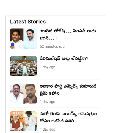
Latest Stories
`టార్గెట్ లోకేష్‌`… సింప‌తీ రాదు
జ‌గ‌న్‌… !
52 minutes ago
డీలిమిటేషన్ బిల్లు లేన‌ట్టేనా?
1 day ago
అధికార పార్టీ ఎమ్మెల్యే కుమారుడి
ప్రేమ్ కహాని
1 day ago
మరో రెండు ఎయిమ్స్ ఆసుపత్రుల
కోసం జనసేన వినతి
1 day ago