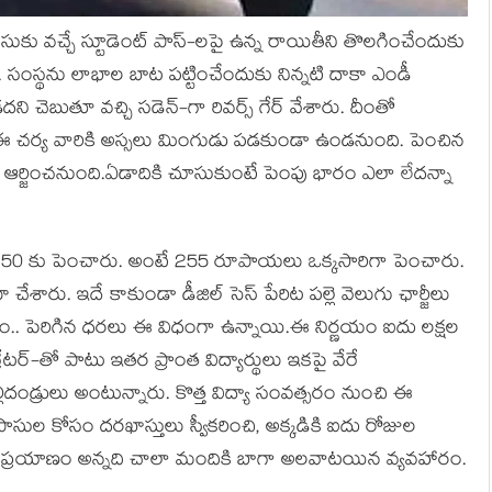
 వ‌చ్చే స్టూడెంట్ పాస్-ల‌పై ఉన్న రాయితీని తొల‌గించేందుకు
ి. సంస్థ‌ను లాభాల బాట ప‌ట్టించేందుకు నిన్న‌టి దాకా ఎండీ
ఉండ‌దని చెబుతూ వచ్చి సడెన్-గా రివ‌ర్స్ గేర్ వేశారు. దీంతో
 ఈ చ‌ర్య వారికి అస్స‌లు మింగుడు ప‌డ‌కుండా ఉండ‌నుంది. పెంచిన
ఆర్జించ‌నుంది.ఏడాదికి చూసుకుంటే పెంపు భారం ఎలా లేద‌న్నా
ి 450 కు పెంచారు. అంటే 255 రూపాయ‌లు ఒక్క‌సారిగా పెంచారు.
ేశారు. ఇదే కాకుండా డీజిల్ సెస్ పేరిట పల్లె వెలుగు ఛార్జీలు
రం.. పెరిగిన ధ‌ర‌లు ఈ విధంగా ఉన్నాయి.ఈ నిర్ణ‌యం ఐదు ల‌క్ష‌ల
ేట‌ర్-తో పాటు ఇత‌ర ప్రాంత విద్యార్థులు ఇక‌పై వేరే
్లిదండ్రులు అంటున్నారు. కొత్త విద్యా సంవ‌త్స‌రం నుంచి ఈ
సుల కోసం ద‌ర‌ఖాస్తులు స్వీక‌రించి, అక్క‌డికి ఐదు రోజుల
్టీసీ ప్ర‌యాణం అన్న‌ది చాలా మందికి బాగా అల‌వాట‌యిన వ్య‌వ‌హారం.