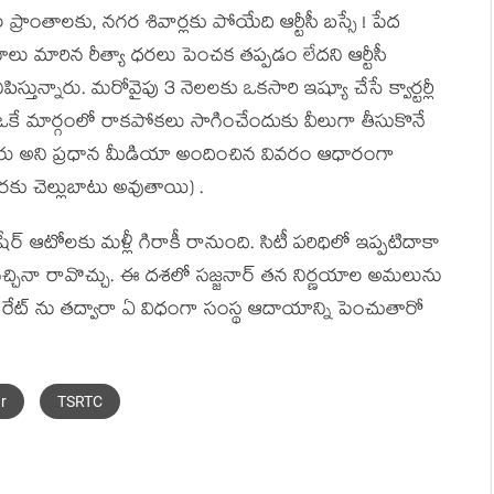
 ప్రాంతాలకు, న‌గ‌ర శివార్ల‌కు పోయేది ఆర్టీసీ బ‌స్సే ! పేద
ణామాలు మారిన రీత్యా ధ‌ర‌లు పెంచక త‌ప్ప‌డం లేద‌ని ఆర్టీసీ
్తున్నారు. మ‌రోవైపు 3 నెల‌ల‌కు ఒక‌సారి ఇష్యూ చేసే క్వార్టర్లీ
 ఒకే మార్గంలో రాకపోకలు సాగించేందుకు వీలుగా తీసుకొనే
రు అని ప్ర‌ధాన మీడియా అందించిన వివ‌రం ఆధారంగా
 వరకు చెల్లుబాటు అవుతాయి) .
 షేర్ ఆటోల‌కు మ‌ళ్లీ గిరాకీ రానుంది. సిటీ ప‌రిధిలో ఇప్ప‌టిదాకా
 వ‌చ్చినా రావొచ్చు. ఈ ద‌శ‌లో స‌జ్జ‌నార్ త‌న నిర్ణ‌యాల అమ‌లును
సీ రేట్ ను త‌ద్వారా ఏ విధంగా సంస్థ ఆదాయాన్ని పెంచుతారో
r
TSRTC