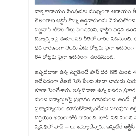
వార్షికాదాయం పెంపున‌కు ముఖ్యంగా ఆదాయం తీసుకు
తెలంగాణ ఆర్టీసీ కొన్ని అడ్డ‌దారుల‌ను వెదుకుతోంద
స‌జ్జ‌నార్ టికెట్ రేట్లు పెంచ‌మ‌ని, ఛార్జీల వ‌డ్డ‌న 
విద్యార్థుల‌పై ఊహించ‌ని రీతిలో భారం ప‌డ‌నుంది.
ధర కార‌ణంగా నెల‌కు ఏడు కోట్లకు పైగా అద‌నంగా 
84 కోట్ల‌కు పైగా అద‌నంగా ఉండనుంది.
ఇప్ప‌టిదాకా ఉన్న స్టూడెంట్ పాస్ ధ‌ర 195 నుంచ
అదేవిధంగా డీజిల్ సెస్ పేరిట కూడా బాదుడు షురూ చ
కూడా పెంచేశారు. ఇప్ప‌టిదాకా ఉన్న వివ‌రం ప్ర‌కా
మంది విద్యార్థులపై ప్ర‌భావం చూప‌నుంది. అంటే.. గ్ర
ప్ర‌త్యామ్నాయం చూసుకోవాల్సిందేన‌ని ప‌లువురు త‌ల
నిర్ణ‌యం అమ‌లులోకి రానుంది. జూన్ ప‌ది నుంచి పా
వ్య‌వ‌ధిలో పాస్ – లు ఇష్యూచేస్తారు. ఇప్ప‌టికే ఆర