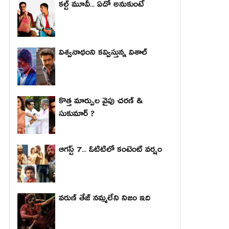
కల్ట్ మూవీ... ఏదో అనుకుంటే
విశ్వనాథంని కవ్విస్తున్న విశాల్
కొత్త మార్పుల వైపు చరణ్ &
సుకుమార్ ?
ఆగస్ట్ 7... ఓటిటిలో కంటెంట్ వర్షం
వరుణ్ తేజ్ నమ్మలేని నిజం ఇది