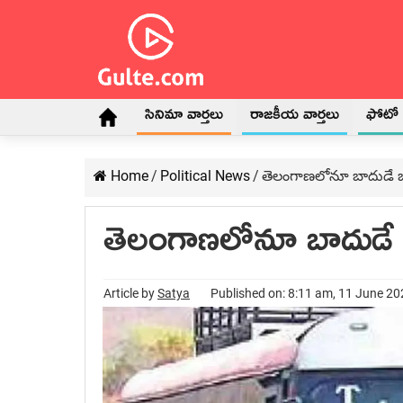
సినిమా వార్తలు
రాజకీయ వార్తలు
ఫోటో గ
Home
/
Political News
/
తెలంగాణ‌లోనూ బాదుడే 
తెలంగాణ‌లోనూ బాదుడే 
Article by
Satya
Published on: 8:11 am, 11 June 2