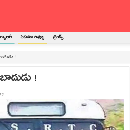
్యాలరీ
సినిమా రివ్యూ
ట్రెండ్స్
బాదుడు !
బాదుడు !
022