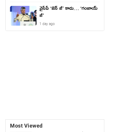
వైసీపీ ‘జెన్ జీ’ కాదు… ‘గంజాయ్
జీ’
1 day ago
Most Viewed