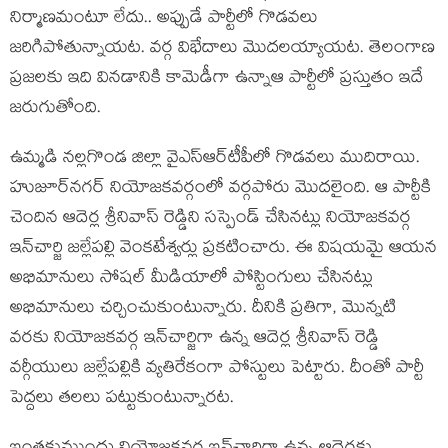
నిర్మాణ‌మంటూ లేదు.. అప్పుడే పార్టీలో గొడ‌వలు
జ‌రిగిపోతున్నాయ‌ట‌. వ‌ర్గ విభేదాలు మొద‌ల‌య్యాయ‌ట‌. తెలంగాణ
ప్ర‌జ‌ల‌కు ఇది విన‌డానికి కామెడీగా ఉన్నాఆ పార్టీలో ప్ర‌స్తుతం ఇదే
జ‌రుగుతోంది.
ఉమ్మ‌డి న‌ల్ల‌గొండ జిల్లా వైఎస్ఆర్‌టీపీలో గొడ‌వ‌లు ముదిరాయి.
హుజూర్‌న‌గ‌ర్ నియోజ‌క‌వ‌ర్గంలో వ‌ర్గ‌పోరు మొద‌లైంది. ఆ పార్టీకి
చెందిన ఆదెర్ల శ్రీ‌నివాస్ రెడ్డిని స‌స్పెండ్ చేసిన‌ట్లు నియోజ‌క‌వ‌ర్గ
ఇన్‌చార్జి జ‌ల్లేప‌ల్లి వెంక‌టేశ్వ‌ర్లు ప్ర‌క‌టించారు. ఈ విష‌య‌మై ఆయ‌న
అభిమానులు సోష‌ల్ మీడియాలో పోస్టింగులు చేసిన‌ట్లు
అభిమానులు చ‌ర్చించుకుంటున్నారు. దీనికి ప్ర‌తిగా, మొన్న‌టి
వ‌ర‌కు నియోజ‌క‌వ‌ర్గ ఇన్‌చార్జిగా ఉన్న‌ ఆదెర్ల శ్రీ‌నివాస్ రెడ్డి
వ‌ర్గీయులు జ‌ల్లేప‌ల్లికి వ్య‌తిరేకంగా పోస్టులు పెట్టారు. దీంతో పార్టీ
పెద్ద‌లు త‌ల‌లు ప‌ట్టుకుంటున్నార‌ట‌.