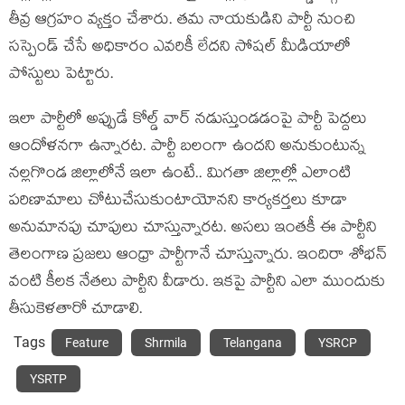
తీవ్ర ఆగ్ర‌హం వ్య‌క్తం చేశారు. త‌మ నాయ‌కుడిని పార్టీ నుంచి
స‌స్పెండ్ చేసే అధికారం ఎవ‌రికీ లేద‌ని సోష‌ల్ మీడియాలో
పోస్టులు పెట్టారు.
ఇలా పార్టీలో అప్పుడే కోల్డ్ వార్ న‌డుస్తుండ‌డంపై పార్టీ పెద్ద‌లు
ఆందోళ‌న‌గా ఉన్నార‌ట‌. పార్టీ బ‌లంగా ఉంద‌ని అనుకుంటున్న
న‌ల్ల‌గొండ జిల్లాలోనే ఇలా ఉంటే.. మిగ‌తా జిల్లాల్లో ఎలాంటి
ప‌రిణామాలు చోటుచేసుకుంటాయోన‌ని కార్య‌క‌ర్త‌లు కూడా
అనుమాన‌పు చూపులు చూస్తున్నార‌ట‌. అస‌లు ఇంత‌కీ ఈ పార్టీని
తెలంగాణ ప్ర‌జ‌లు ఆంధ్రా పార్టీగానే చూస్తున్నారు. ఇందిరా శోభ‌న్
వంటి కీల‌క నేత‌లు పార్టీని వీడారు. ఇక‌పై పార్టీని ఎలా ముందుకు
తీసుకెళ‌తారో చూడాలి.
Tags
Feature
Shrmila
Telangana
YSRCP
YSRTP