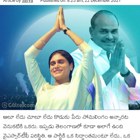
Article by
Satya
Published on: 8:25 am, 22 December 2021
ఆలూ లేదు చూలూ లేదు కొడుకు పేరు సోమ‌లింగం అన్నార‌ట
వెనుకటికి ఒక‌రు. ఇప్ప‌డు తెలంగాణ‌లో కూడా అలాగే ఉంది
వైఎస్సార్‌టీపీ ప‌రిస్థితి. ఆ పార్టీకి ఒక సిద్ధాంత‌మంటూ లేదు.. ఒక