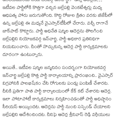
ఇంత‌కుముందు నియోజ‌క‌వ‌ర్గ ఇన్‌చార్జిగా ఉన్న ఆదెర్ల‌కు…
ఇటీవ‌ల పార్టీలోకి కొత్త‌గా వ‌చ్చిన జ‌ల్లేప‌ల్లి వెంక‌టేశ్వ‌ర్లు మ‌ధ్య
ఆధిప‌త్య పోరు జ‌రుగుతోంది. కొద్ది రోజుల క్రితం వ‌ర‌కు బీజేపీలో
ఉన్న జ‌ల్లేప‌ల్లి ఈ మ‌ధ్య‌నే వైఎస్సార్‌టీపీలో చేరారు. వ‌చ్చీ రాగానే
జాక్‌పాట్ కొట్టారు. పార్టీ అధినేత ష‌ర్మిల ఆదెర్ల‌ను తొల‌గించి
జ‌ల్లేప‌ల్లిని నియోజ‌క‌వ‌ర్గ ఇన్‌చార్జి, పార్టీ అధికార ప్ర‌తినిధిగా
నియ‌మించారు. దీంతో నొచ్చుకున్న ఆదెర్ల పార్టీ కార్య‌క్ర‌మాల‌కు
దూరంగా ఉంటున్నారు.
అయితే.. ఇటీవ‌ల ష‌ర్మిల జ‌న్మ‌దినం సంద‌ర్భంగా నియోజ‌క‌వ‌ర్గ
ఇన్‌చార్జి జ‌ల్లేప‌ల్లి కొత్త పార్టీ కార్యాల‌యాన్ని ప్రారంభించి.. వైఎస్సార్
విగ్ర‌హానికి పాల‌భిషేకం చేసి రోగుల‌కు పండ్లు పంపిణీ చేశార‌ట‌.
దీనికి ప్ర‌తిగా పాత పార్టీ కార్యాల‌యంలో కేక్ క‌ట్ చేశార‌ట ఆదెర్ల‌.
ఇలా పోటాపోటీ కార్య‌క్ర‌మాలు నిర్వ‌హించ‌డంతో పార్టీ అధిష్ఠానం
సీరియ‌స్ అయ్యింద‌ట‌. ఆదెర్ల‌ను పార్టీ నుంచి స‌స్పెండ్ చేయాల‌ని
జ‌ల్లేప‌ల్లిని ఆదేశించింద‌ట‌. దీనిపై ఆదెర్ల శ్రీ‌నివాస్ రెడ్డి వర్గీయులు