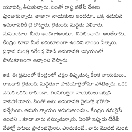
యూటర్న్ తీసుకున్నారు. దీంతో రాష్ట్ర బీజేపీ నేత‌లు
పుంజుకున్నారు. తాజాగా నాయ‌కులు అంద‌రూ.. ఒక్క ఉదుటన
అమ‌రావ‌తికి జై కొట్టారు. రైతుల‌కు మ‌ద్ద‌తు ప‌లికారు.
మేముంటాం. మీకు అండ‌గా!అంటూ.. నిన‌దించారు. అంతేకాదు..
కేంద్రం కూడా మీకే అనుకూలంగా ఉంద‌ని బాంబు పేల్చారు.
ప్ర‌ధాన మంత్రి నరేంద్ర మోడీ అమ‌రావ‌తి విష‌యంలో
సానుకూలంగా ఉన్నార‌ని చెప్పారు.
ఇక‌, ఈ క్ర‌మంలో కేంద్రంలో చక్రం తిప్పుతున్న కీల‌క నాయ‌కులు..
రాజ‌ధాని రైతుల‌కు మ‌ద్ద‌తుగా పాద‌యాత్ర‌లోనూ పోటెత్తారు. ఒక‌రి
వెనుక ఒక‌రు కాకుండా.. గంపగుత్త‌గా నాయ‌కులు ఇక్క‌డ
వాలిపోయారు. దీంతో అటు అమ‌రావ‌తి రైతుల్లో భ‌రోసా
వ‌చ్చేసింది. త‌మ‌కు న్యాయం జ‌రుగుతుంద‌ని.. కేంద్రం త‌మ‌వైపే
ఉంద‌ని .. కూడా వారు న‌మ్ముతున్నారు. దీంతో ఇప్పుడు టీడీపీ
నేత‌ల్లో దిగులు ప్రారంభ‌మైంది. ఎందుకంటే.. వారు మొద‌టి నుంచి