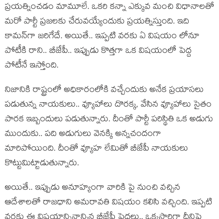
ప్ర‌య‌త్నించ‌డం మామూలే. ఒక‌రి క‌న్నా ఎక్కువ మంచి విధానాల‌తో
మ‌రో పార్టీ ప్ర‌జ‌ల‌కు చేరువ‌య్యేందుకు ప్ర‌య‌త్నిస్తుంది. ఇది
కామ‌న్‌గా జ‌రిగేదే. అయితే.. ఇప్ప‌టి వ‌ర‌కు ఏ విష‌యం లోనూ
పోటీకి రాని.. బీజేపీ.. ఇప్పుడు కొత్త‌గా ఒక విష‌యంలో పెద్ద
పోటీనే ఇస్తోంది.
నిజానికి రాష్ట్రంలో అధికారంలోకి వ‌చ్చేందుకు అనేక ప్ర‌యాస‌లు
ప‌డుతున్న నాయ‌కులు.. వ్యూహాలు దొర‌క్క, వేసిన వ్యూహాలు సైతం
పార‌క ఇబ్బందులు ప‌డుతున్నారు. దీంతో పార్టీ ప‌రిస్థితి ఒక అడుగు
ముందుకు.. ప‌ది అడుగులు వెన‌క్కి అన్న‌చందంగా
మారిపోయింది. దీంతో వ్యూహ లేమితో బీజేపీ నాయ‌కులు
కొట్టుమిట్టాడుతున్నారు.
అయితే.. ఇప్పుడు అనూహ్యంగా వారికి పై నుంచి వ‌చ్చిన
ఆదేశాల‌తో రాజ‌ధాని అమ‌రావ‌తి విష‌యం క‌లిసి వ‌చ్చింది. ఇప్ప‌టి
వ‌ర‌కు ఈ విష‌యాన్నినాన్చిన బీజేపీ పెద్ద‌లు.. ఒక్క‌సారిగా దీనిపై