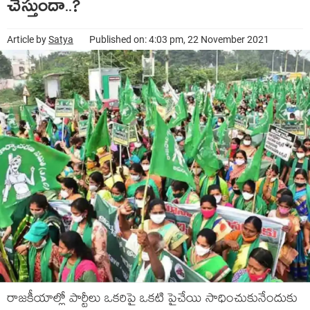
చేస్తుందా..?
Article by
Satya
Published on: 4:03 pm, 22 November 2021
రాజ‌కీయాల్లో పార్టీలు ఒక‌రిపై ఒక‌టి పైచేయి సాధించుకునేందుకు