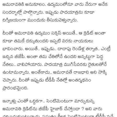
అమ‌రావ‌తికి అనుకూలం. ఉద్య‌మంలోనూ వారు నేరుగా అనేక
సంద‌ర్భాల్లో పాల్గొన్నారు. ఇప్పుడు పాద‌యాత్ర‌ను కూడా
దిగ్విజ‌యంగా ముందుకు తీసుకువెళ్తున్నారు.
దీంతో అమ‌రావతి ఉద్య‌మం స‌క్సెస్ అయితే.. ఆ క్రెడిట్ అంతా
కూడా త‌మ‌కే ద‌క్కుతుంద‌ని ఇప్ప‌టి వ‌ర‌కు నాయ‌కులు
భావించారు. అయితే.. ఇప్పుడు.. దాదాపు రెండేళ్ల త‌ర్వాత‌.. ఎంట్రీ
ఇచ్చిన బీజేపీ. అంతా త‌మ చేతిలోనే ఉంద‌ని అన్న‌ట్టుగా పెద్ద
నేత‌లు.. వాలిపోయారు. పాద‌యాత్ర ముగిసేవ‌ర‌కు రైతుల‌తోనే
ఉంటామ‌న్నారు. అంతేకాదు.. అమ‌రావ‌తే రాజ‌ధాని అని నొక్కి
చెప్పారు. దీంతో ఇప్పుడు టీడీపీ నేత‌ల్లో అంత‌ర్మ‌థ‌నం
ప్రారంభ‌మైంది.
ఇన్నాళ్లు ఎంతో ఒద్దిక‌గా.. సెంటిమెంటుగా మార్చుకున్న
అమ‌రావ‌తి క్రెడిట్‌ను బీజేపీ హైజాక్ చేస్తోందా ? అని వారు