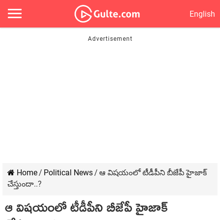
English
Home
/
Political News
/
ఆ విష‌యంలో టీడీపీని బీజేపీ హైజాక్
చేస్తుందా..?
ఆ విష‌యంలో టీడీపీని బీజేపీ హైజాక్