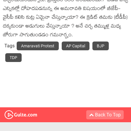
చ‌ర్చించుకుంటున్నారు. ప్ర‌స్తుతం కీల‌క సెంటిమెంటుగా టీడీపీ వ‌చ్చే
ఎన్నిక‌ల్లో దోహ‌ద‌ప‌డనున్న ఈ అమ‌రావ‌తి విష‌యంలో బీజేపీ-
వైసీపీ క‌లిసి కుట్ర ఏమైనా చేస్తున్నాయా? ఈ క్రెడిట్ త‌మ‌కు (టీడీపీ)
ద‌క్క‌కుండా అడుగులు వేస్తున్నాయా ? అనే చర్చ త‌మ్ముళ్ల మ‌ధ్య
జోరుగా సాగుతుండ‌డం గ‌మ‌నార్హం.
Tags
Amaravati Protest
AP Capital
BJP
TDP
Back To Top