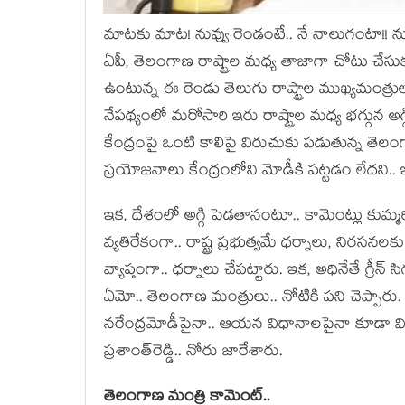
మాట‌కు మాట‌! నువ్వు రెండంటే.. నే నాలుగంటా!! న
ఏపీ, తెలంగాణ రాష్ట్రాల మ‌ధ్య తాజాగా చోటు చ
ఉంటున్న ఈ రెండు తెలుగు రాష్ట్రాల ముఖ్య‌మంత్ర
నేప‌థ్యంలో మ‌రోసారి ఇరు రాష్ట్రాల మ‌ధ్య భ‌గ్గున 
కేంద్రంపై ఒంటి కాలిపై విరుచుకు ప‌డుతున్న తెలంగా
ప్ర‌యోజ‌నాలు కేంద్రంలోని మోడీకి ప‌ట్ట‌డం లేద‌ని.. ఇట
ఇక‌, దేశంలో అగ్గి పెడ‌తానంటూ.. కామెంట్లు కుమ్మ‌రి
వ్య‌తిరేకంగా.. రాష్ట్ర ప్ర‌భుత్వ‌మే ధ‌ర్నాలు, నిర‌స
వ్యాప్తంగా.. ధ‌ర్నాలు చేప‌ట్టారు. ఇక‌, అధినేతే గ్రీన
ఏమో.. తెలంగాణ మంత్రులు.. నోటికి ప‌ని చెప్పారు. 
న‌రేంద్ర‌మోడీపైనా.. ఆయ‌న విధానాల‌పైనా కూడా వి
ప్ర‌శాంత్‌రెడ్డి.. నోరు జారేశారు.
తెలంగాణ మంత్రి కామెంట్‌..