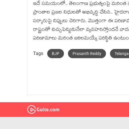
ఇదే స‌మ‌యంలో.. తెలంగాణ ప్ర‌భుత్వంపై మ‌రింత ప‌దున
ప్రాంతాల ప్ర‌జ‌ల నిధుల‌తో అభివృద్ధి చేసిన‌.. హైద‌
స‌ర్కారుపై నిప్పులు చెరిగారు. మొత్తంగా ఈ ప‌రిణ
రాష్ట్రంతో చిచ్చుపెట్టుకునేలా వ్య‌వ‌హ‌రిస్తోంద‌నే వా
ప‌రిణామాలు మ‌రింత జ‌ఠిల‌మ‌య్యే ప‌రిస్థితి ఉంటు
Tags
BJP
Prasanth Reddy
Telang