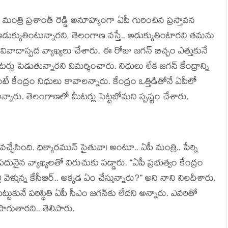
మంత్రి ప్రశాంత్‌ రెడ్డి అనూహ్యంగా ఏపీ గురించిన ప్ర‌స్తావ‌న
ి అడుక్కుతింటున్నారని, తెలంగాణ వస్తే.. అడుక్కుతింటారని త‌మ‌ను
ర వివాదాస్ప‌ద వ్యాఖ్య‌లు చేశారు. ఈ రోజు జగన్‌ బిచ్చం ఎత్తుకునే
టర్లు పెడుతున్నారని విమర్శించారు. నిధులు లేక జగన్‌ కేంద్రాన్ని
ే కేంద్రం నిధులు కావాలన్నారు. కేంద్రం ఒత్తిడితోనే ఏపీలో
ి అన్నారు. తెలంగాణలో మీటర్లు పెట్టబోమని స్పష్టం చేశారు.
చ్చేసింది. ధిక్కార‌మున్ సైతువా! అంటూ.. ఏపీ మంత్రి.. పేర్ని
దునైన వ్యాఖ్య‌ల‌తో విరుచుకు ప‌డ్డారు. “ఏపీ ప్ర‌భుత్వం కేంద్రం
ల్లీ వెళ్తున్న కేసీఆర్‌.. అక్క‌డ ఏం చేస్తున్నారు?” అని నాని నిల‌దీశారు.
టుకునే ప‌రిస్థితి ఏపీ సీఎం జ‌గ‌న్‌కు లేద‌ని అన్నారు. ఎవ‌రితో
ాగుతార‌ని.. తెలిపారు.