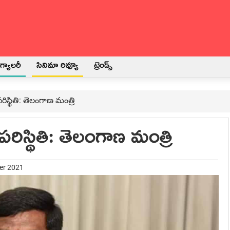
్యాలరీ
సినిమా రివ్యూ
ట్రెండ్స్
పరిస్థితి: తెలంగాణ మంత్రి
 పరిస్థితి: తెలంగాణ మంత్రి
er 2021