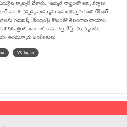
ైన వ్యాఖ్య‌లే చేశారు. “ఉమ్మడి రాష్ట్రంలో అన్ని వ‌ర్గాలు,
రాబాద్ నుంచి వ‌స్తున్న సొమ్మును అనుభ‌విస్తారు” అని కేసీఆర్
ామాల‌ను గ‌మ‌నిస్తే.. కేంద్రంపై కోపంతో తెలంగాణ దాయాది
ద‌న వినిపిస్తోంది. ఇలాంటి కామెంట్లు చేస్తే.. మున్ముందు..
ంద‌ని అంటున్నారు ప‌రిశీలకులు.
ana
YS Jagan