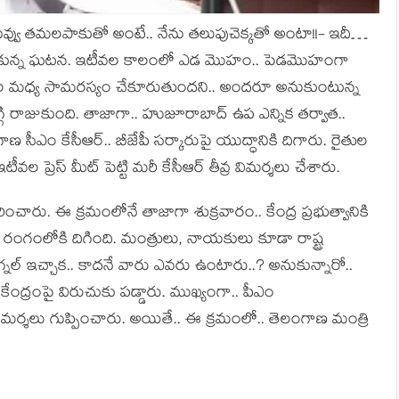
ువ్వు త‌మ‌లపాకుతో అంటే.. నేను త‌లుపుచెక్క‌తో అంటా!!- ఇదీ…
ేసుకున్న ఘ‌ట‌న‌. ఇటీవ‌ల కాలంలో ఎడ మొహం.. పెడ‌మొహంగా
ుల మ‌ధ్య సామ‌ర‌స్యం చేకూరుతుంద‌ని.. అంద‌రూ అనుకుంటున్న
అగ్గి రాజుకుంది. తాజాగా.. హుజూరాబాద్ ఉప ఎన్నిక త‌ర్వాత‌..
ణ సీఎం కేసీఆర్‌.. బీజేపీ స‌ర్కారుపై యుద్ధానికి దిగారు. రైతుల
ీవ‌ల ప్రెస్ మీట్ పెట్టి మ‌రీ కేసీఆర్ తీవ్ర విమ‌ర్శ‌లు చేశారు.
ంచారు. ఈ క్ర‌మంలోనే తాజాగా శుక్ర‌వారం.. కేంద్ర ప్ర‌భుత్వానికి
‌న‌ల‌కు రంగంలోకి దిగింది. మంత్రులు, నాయకులు కూడా రాష్ట్ర
్ సిగ్న‌ల్ ఇచ్చాక‌.. కాద‌నే వారు ఎవ‌రు ఉంటారు..? అనుకున్నారో..
కేంద్రంపై విరుచుకు ప‌డ్డారు. ముఖ్యంగా.. పీఎం
మ‌ర్శ‌లు గుప్పించారు. అయితే.. ఈ క్ర‌మంలో.. తెలంగాణ మంత్రి