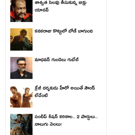
శాశ్వత సెలవు తీసుకున్న బిక్షు
యాదవ్
కనకరాజు కొట్టులో బోణీ బాగుంది
మాధ‌వ‌న్ గుండెలు గుబేల్‌
క్రేజీ దర్శకుడు హీరో అయితే సౌండ్
లేదేంటి
సందీప్ కిషన్ కరికాల... 2 పార్టులు...
నాలుగు నెలలు!