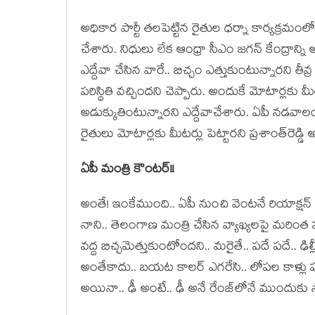
అధికార పార్టీ తలపెట్టిన రైతుల ధర్నా కార్యక్రమంలో 
చేశారు. నిధులు లేక ఆంధ్రా సీఎం జగన్‌ కేంద్రాన్న
ఎద్దేవా చేసిన వారే.. బిచ్చం ఎత్తుకుంటున్నారని తీవ్
పరిస్థితి వచ్చిందని చెప్పారు. అందుకే మోటార్లకు మీ
అడుక్కుతింటున్నారని ఎద్దేవాచేశారు. ఏపీ నడవాలంట
రైతులు మోటార్లకు మీటర్లు పెట్టారని ప్రశాంత్‌రెడ్డ
ఏపీ మంత్రి కౌంట‌ర్‌!!
అంతే! ఇంకేముంది.. ఏపీ నుంచి వెంట‌నే రియాక్ష‌న్ వ‌
నాని.. తెలంగాణ మంత్రి చేసిన వ్యాఖ్య‌ల‌పై మ‌రింత ప‌
వ‌ద్ద బిచ్చ‌మెత్తుకుంటోంద‌ని.. మ‌రైతే.. ప‌దే ప‌దే.. ఢి
అంతేకాదు.. బ‌య‌ట కాల‌ర్ ఎగ‌రేసి.. లోప‌ల కాళ్లు ప‌ట్
అయినా.. ఢీ అంటే.. ఢీ అనే రేంజ్‌లోనే ముందుకు స