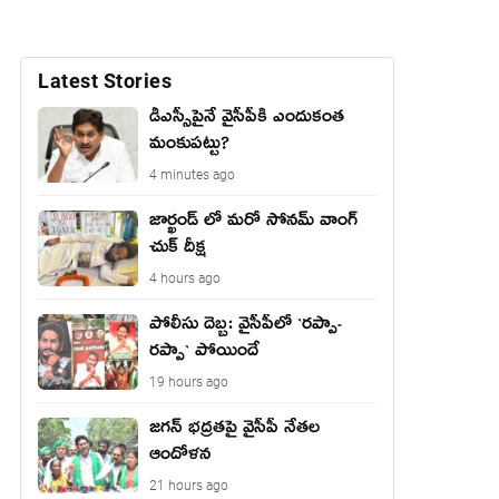
Latest Stories
డీఎస్సీపైనే వైసీపీకి ఎందుకంత
మంకుపట్టు?
4 minutes ago
జార్ఖండ్ లో మరో సోనమ్ వాంగ్
చుక్ దీక్ష
4 hours ago
పోలీసు దెబ్బ: వైసీపీలో `ర‌ప్పా-
ర‌ప్పా` పోయిందే
19 hours ago
జ‌గ‌న్ భద్రతపై వైసీపీ నేతల
ఆందోళన
21 hours ago