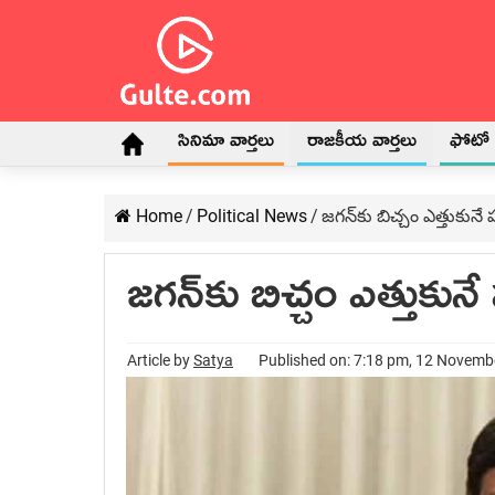
సినిమా వార్తలు
రాజకీయ వార్తలు
ఫోటో గ
Home
/
Political News
/
జగన్‌కు బిచ్చం ఎత్తుకునే 
జగన్‌కు బిచ్చం ఎత్తుకునే
Article by
Satya
Published on: 7:18 pm, 12 Novemb