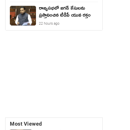
రాజ్యసభలో జగన్ కేసులను
ప్రస్తావించిన టీడీపీ యువ రక్తం
22 hours ago
Most Viewed