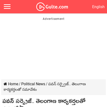
English
Home
/
Political News
/
పవన్ సర్ప్రైజ్.. తెలంగాణ
కార్యకర్తలతో సమావేశం
పవన్ సర్ప్రైజ్.. తెలంగాణ కార్యకర్తలతో