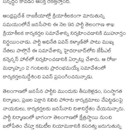
సన్నద్ధం కావడం ఆసక్తి రేకెత్తిస్తోంది.
ఆంధ్రప్రదేశ్ రాజకీయాల్లో క్రియాశీలకంగా మారుతున్న
సమయంలోనే జనసేసాని ఈ నెల 9న పార్టీ తెలంగాణ శాఖ
క్రియాశీలక కార్యకర్తల సమావేశాన్ని నిర్వహించడానికి ముహూర్తం
నిర్ణయించాడు. పార్టీ అధినేత పవన్ కళ్యాణ్‌తో పాటు ముఖ్య
నేతలు పాల్గొనే ఈ సమావేశాన్ని హైదరాబాద్‌లోని జేపీఎల్
కన్వెన్షన్ హాల్‌లో నిర్వహించడానికి ఏర్పాట్లు చేశారు. ఆ రోజు
మధ్యాహ్నం 2 గంటలకు ప్రారంభమయ్యే సమావేశంలో
కార్యకర్తలనుద్దేశించి పవన్ ప్రసంగించనున్నాడు.
తెలంగాణలో జనసేన పార్టీని ముందుకు తీసుకెళ్లడం, సంస్థాగత
నిర్మాణం, ప్రజల పక్షాన నిలిచి పోరాట కార్యక్రమాలు చేపట్టడంపై
నాయకులు, కార్యకర్తలకు జనసేనాని దిశానిర్దేశం చేయనున్నారు.
పార్టీ నిర్మాణంలో భాగంగా తెలంగాణలో క్షేత్రస్థాయి నుంచి
బలోపేతం చేస్తూ కమిటీల నియామకానికి కసరత్తు జరుగుతున్న