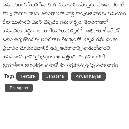
సమయంలోనే జనసేనాని ఈ సమావేశం ఏర్పాటు చేశడు. నెలలో
కొన్ని రోజుల పాటు తెలంగాణలో పార్టీ కార్యకలాపాలకు సమయం
కేటాయిస్తానని పవన్ చెప్పడం గమనార్హం. తెలంగాణలో
జనసేనకు పెద్దగా బలం లేకపోయినప్పటికీ.. అధికార టీఆర్ఎస్
బలం తగ్గుతోందన్న అంచనాల నేపథ్యంలో ఇక్కడ తమ వంతు
ప్రభావం చూపించడానికి ఉన్న అవకాశాన్ని వాడుకోవాలని
జనసేనాని భావిస్తున్నట్లుగా తెలుస్తోంది. ఈ క్రమంలోనే
క్రియాశీలక కార్యకర్తల సమావేశం నిర్వహిస్తున్నట్లు సమాచారం.
Tags
Feature
Janasena
Pawan Kalyan
Telangana