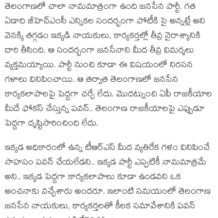
తెలంగాణలో చాలా నామమాత్రంగా ఉంది జనసేన పార్టీ. గత
ఏడాది జీహెచ్ఎంసీ ఎన్నికల సందర్భంగా పోటీకి సై అన్నట్లే అని
వెనక్కి తగ్గడం ఇక్కడి నాయకులు, కార్యకర్తల్లో తీవ్ర నైరాశ్యానికి
దారి తీసింది. ఆ సందర్భంగా జనసేనాని మీద తీవ్ర విమర్శలు
వ్యక్తమయ్యాయి. పార్టీ నుంచి కూడా ఈ విషయంలో నిరసన
గళాలు వినిపించాయి. ఆ తర్వాత తెలంగాణలో జనసేన
కార్యకలాపాలపై పెద్దగా చర్చే లేదు. మొదట్నుంచి ఏపీ రాజకీయాల
మీదే ఫోకస్ చేస్తున్న పవన్.. తెలంగాణ రాజకీయాలపై ఎప్పుడూ
పెద్దగా దృష్టిసారించింది లేదు.
ఇక్కడ అధికారంలో ఉన్న టీఆర్ఎస్ మీద వ్యతిరేక గళం వినిపించే
సాహసం పవన్ చేయలేడని.. ఇక్కడ పార్టీ ఎప్పటికీ నామమాత్రమే
అని.. ఇక్కడ పెద్దగా కార్యకలాపాలు కూడా ఉండవని ఒక
అంచనాకు వచ్చేశారు అందరూ. ఇలాంటి సమయంలో తెలంగాణ
జనసేన నాయకులు, కార్యకర్తలతో కీలక సమావేశానికి పవన్