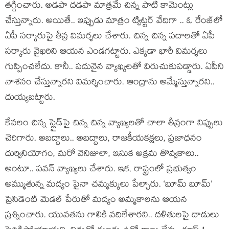
త‌గ్గించారు. అడ‌పా ద‌డ‌పా మాత్రమే చిన్న పాటి కామెంట్లు
చేస్తున్నారు. అయితే.. ఇప్పుడు మాత్రం ట్విట్ట‌ర్ వేదిగా .. ఓ రేంజ్‌లో
ఏపీ స‌ర్కారుపై తీవ్ర విమ‌ర్శ‌లు చేశారు. చిన్న చిన్న ప‌దాలతో ఏపీ
స‌ర్కారు వైఖ‌రిని ఆయ‌న ఎండ‌గ‌ట్టారు. ఎక్క‌డా భారీ విమ‌ర్శ‌లు
గుప్పించ‌లేదు. కానీ.. ప‌దునైన వ్యాఖ్య‌లతో విరుచుకుప‌డ్డారు. ఏపీని
నాశ‌నం చేస్తున్నార‌ని విమ‌ర్శించారు. ఆంధ్రాను అమ్మేస్తున్నార‌ని..
దుయ్య‌బ‌ట్టారు.
కేవ‌లం చిన్న స్లైడ్‌పై చిన్న చిన్న వ్యాఖ్య‌లతో చాలా తీవ్రంగా నిప్పులు
చెరిగారు. అబ‌ద్ధాలు.. అబ‌ద్ధాలు, రాజ‌కీయక‌క్ష‌లు, ప్ర‌జాధ‌నం
దుర్వినియోగం, మ‌రో వెనిజులా, ఇసుక అక్ర‌మ తొవ్వ‌కాలు..
అంటూ.. ప‌వ‌న్ వ్యాఖ్య‌లు చేశారు. ఇక‌, రాష్ట్రంలో ప్ర‌భుత్వం
అమ్ముతున్న మ‌ద్యం పైనా చమ్మ‌క్కులు పేల్చారు. ‘బూమ్ బూమ్‌’
ప్రెసిడెంట్ మెడ‌ల్ పేరుతో మ‌ద్యం అమ్మ‌కాల‌ను ఆయ‌న
ప్ర‌శ్నించారు. యువ‌త‌ను గాలికి వ‌దిలేశార‌ని.. ద‌ళితుల‌పై దాడులు