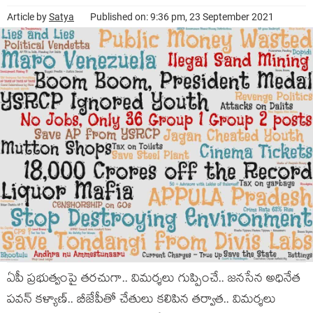
Article by
Satya
Published on: 9:36 pm, 23 September 2021
ఏపీ ప్ర‌భుత్వంపై త‌ర‌చుగా.. విమ‌ర్శ‌లు గుప్పించే.. జ‌న‌సేన అధినేత
ప‌వ‌న్ క‌ళ్యాణ్‌.. బీజేపీతో చేతులు క‌లిపిన త‌ర్వాత‌.. విమ‌ర్శ‌లు