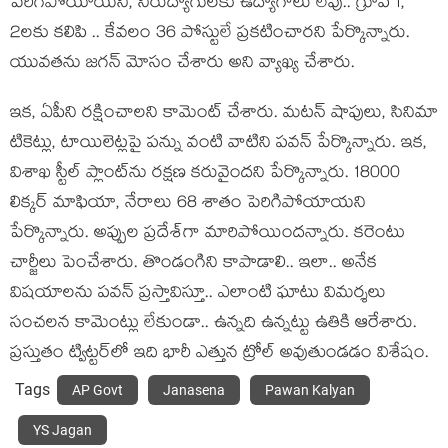
పెరిగిపోయాయ‌ని, నిరుద్యోగుల‌కు ఉద్యోగాలు లేవు.. గ్రూప్ 1,
2ల‌కు క‌లిపి .. కేవ‌లం 36 పోస్టులే ప్ర‌క‌టించార‌ని పేర్కొన్నారు.
యువ‌త‌ను జ‌గ‌న్ మోసం చేశారు అని వ్యాఖ్య చేశారు.
ఇక‌, ఏపీని ర‌క్షించాల‌ని కామెంట్ చేశారు. మ‌ట‌న్ షాపులు, సినిమా
టికెట్లు, టాయిలెట్ల‌పై ప‌న్ను వంటి వాటిని ప‌వ‌న్ పేర్కొన్నారు. ఇక‌,
విశాఖ స్టీల్ ప్లాంట్‌ను ర‌క్ష‌ణ క‌రువైంద‌ని పేర్కొన్నారు. 18000
లిక్క‌ర్ మాఫియా, నేరాలు 68 శాతం పెరిగిపోయాయ‌ని
పేర్కొన్నారు. అప్పుల ప్ర‌దేశ్‌గా మారిపోయింద‌న్నారు. కరెంటు
చార్జీలు పెంచేశారు. తొండంగిని కాపాడాలి.. ఇలా.. అనేక
విష‌యాల‌ను ప‌వ‌న్ ప్ర‌స్తావిస్తూ.. ఎలాంటి ఘాటు విమ‌ర్శ‌లు
సంచ‌ల‌న కామెంట్లు లేకుండా.. ఉన్న‌ది ఉన్న‌ట్టు ఉతికి ఆరేశారు.
ప్ర‌స్తుతం ట్విట్ట‌ర్‌లో ఇది భారీ ఎత్తున ట్రోల్ అవుతుండ‌డం విశేషం.
Tags
AP Govt
Janasena
Pawan Kalyan
YS Jagan