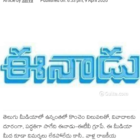
Article by
Satya
Published on: 6:53 pm, 9 April 2020
తెలుగు మీడియాలో ఉన్నంతలో కొంచెం విలువలతో, వివాదాలకు
దూరంగా, పద్ధతిగా సాగేది ఈనాడు-ఈటీవీ గ్రూపే. ఈ మీడియా
మీద కూడా విమర్శలు లేకపోలేదు కానీ.. వాళ్ల రాజకీయ