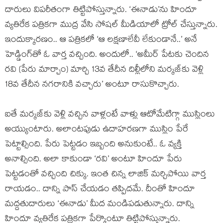
దారులు విపరీతంగా తిట్టిపోస్తున్నారు. ‘ఈనాడు’ను హిందూ
వ్యతిరేక పత్రికగా ముద్ర వేసి సోషల్ మీడియాలో ట్రోల్ చేస్తున్నారు.
ఇందుక్కారణం.. ఆ పత్రికలో ‘ఆ లక్షణాలేవీ లేకుండానే..’ అనే
హెడ్డింగ్‌తో ఓ వార్త వచ్చింది. అందులో.. ‘అమీర్ పేటకు చెందిన
రవి (పేరు మార్చాం) మార్చి 13వ తేదీన దిల్లీలోని మర్కజ్‌కు వెళ్లి
18వ తేదీన నగరానికి వచ్చారు’ అంటూ రాసుకొచ్చారు.
ఐతే మర్కజ్‌కు వెళ్లి వచ్చిన వాళ్లంటే వాళ్లు ఆటోమేటిగ్గా ముస్లింలు
అయ్యుంటారు. అలాంటపుడు ఉదాహరణగా ముస్లిం పేరే
పెట్టాల్సింది. పేరు పెట్టడం ఇబ్బంది అనుకుంటే.. ఓ వ్యక్తి
అనాల్సింది. అలా కాకుండా ‘రవి’ అంటూ హిందూ పేరు
పెట్టడంతో వచ్చింది చిక్కు. ఇంత చిన్న లాజిక్ మర్చిపోయి వార్త
రాయడం.. దాన్ని పాస్ చేయడం తప్పిదమే. దీంతో హిందూ
మద్దతుదారులు ‘ఈనాడు’ మీద మండిపడుతున్నారు. దాన్ని
హిందూ వ్యతిరేక పత్రికగా పేర్కొంటూ తిట్టిపోస్తున్నారు.