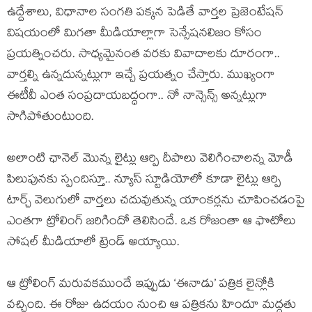
ఉద్దేశాలు, విధానాల సంగతి పక్కన పెడితే వార్తల ప్రెజెంటేషన్
విషయంలో మిగతా మీడియాల్లాగా సెన్సేషనలిజం కోసం
ప్రయత్నించరు. సాధ్యమైనంత వరకు వివాదాలకు దూరంగా..
వార్తల్ని ఉన్నదున్నట్లుగా ఇచ్చే ప్రయత్నం చేస్తారు. ముఖ్యంగా
ఈటీవీ ఎంత సంప్రదాయబద్ధంగా.. నో నాన్సెన్స్ అన్నట్లుగా
సాగిపోతుంటుంది.
అలాంటి ఛానెల్ మొన్న లైట్లు ఆర్పి దీపాలు వెలిగించాలన్న మోడీ
పిలుపునకు స్పందిస్తూ.. న్యూస్ స్టూడియోలో కూడా లైట్లు ఆర్పి
టార్చ్ వెలుగులో వార్తలు చదువుతున్న యాంకర్లను చూపించడంపై
ఎంతగా ట్రోలింగ్ జరిగిందో తెలిసిందే. ఒక రోజంతా ఆ ఫొటోలు
సోషల్ మీడియాలో ట్రెండ్ అయ్యాయి.
ఆ ట్రోలింగ్ మరువకముందే ఇప్పుడు ‘ఈనాడు’ పత్రిక లైన్లోకి
వచ్చింది. ఈ రోజు ఉదయం నుంచి ఆ పత్రికను హిందూ మద్దతు