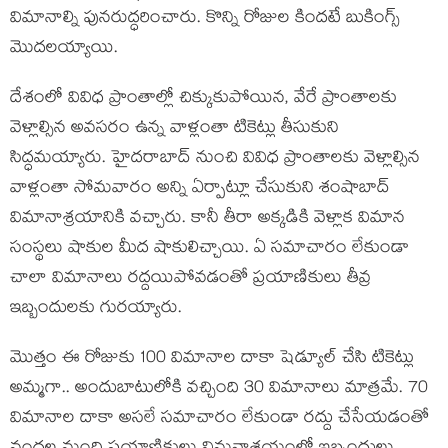
విమానాల్ని పునరుద్ధరించారు. కొన్ని రోజుల కిందటే బుకింగ్స్
మొదలయ్యాయి.
దేశంలో వివిధ ప్రాంతాల్లో చిక్కుకుపోయిన, వేరే ప్రాంతాలకు
వెళ్లాల్సిన అవసరం ఉన్న వాళ్లంతా టికెట్లు తీసుకుని
సిద్ధమయ్యారు. హైదరాబాద్ నుంచి వివిధ ప్రాంతాలకు వెళ్లాల్సిన
వాళ్లంతా సోమవారం అన్ని ఏర్పాట్లూ చేసుకుని శంషాబాద్
విమానాశ్రయానికి వచ్చారు. కానీ తీరా అక్కడికి వెళ్లాక విమాన
సంస్థలు షాకుల మీద షాకులిచ్చాయి. ఏ సమాచారం లేకుండా
చాలా విమానాలు రద్దయిపోవడంతో ప్రయాణికులు తీవ్ర
ఇబ్బందులకు గురయ్యారు.
మొత్తం ఈ రోజుకు 100 విమానాల దాకా షెడ్యూల్ చేసి టికెట్లు
అమ్మగా.. అందుబాటులోకి వచ్చింది 30 విమానాలు మాత్రమే. 70
విమానాల దాకా అసలే సమాచారం లేకుండా రద్దు చేసేయడంతో