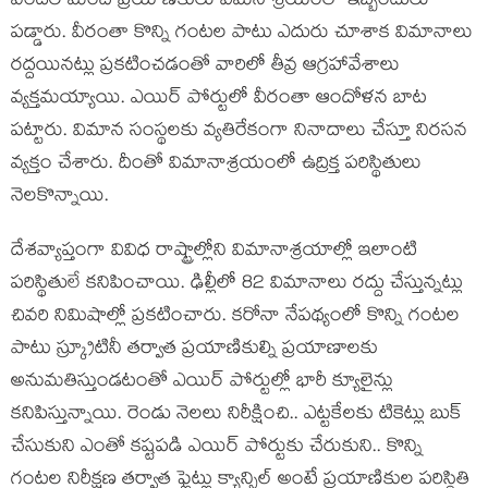
వందల మంది ప్రయాణికులు విమనాశ్రయంలో ఇబ్బందులు
పడ్డారు. వీరంతా కొన్ని గంటల పాటు ఎదురు చూశాక విమానాలు
రద్దయినట్లు ప్రకటించడంతో వారిలో తీవ్ర ఆగ్రహావేశాలు
వ్యక్తమయ్యాయి. ఎయిర్ పోర్టులో వీరంతా ఆందోళన బాట
పట్టారు. విమాన సంస్థలకు వ్యతిరేకంగా నినాదాలు చేస్తూ నిరసన
వ్యక్తం చేశారు. దీంతో విమానాశ్రయంలో ఉద్రిక్త పరిస్థితులు
నెలకొన్నాయి.
దేశవ్యాప్తంగా వివిధ రాష్ట్రాల్లోని విమానాశ్రయాల్లో ఇలాంటి
పరిస్థితులే కనిపించాయి. ఢిల్లీలో 82 విమానాలు రద్దు చేస్తున్నట్లు
చివరి నిమిషాల్లో ప్రకటించారు. కరోనా నేపథ్యంలో కొన్ని గంటల
పాటు స్క్రూటినీ తర్వాత ప్రయాణికుల్ని ప్రయాణాలకు
అనుమతిస్తుండటంతో ఎయిర్ పోర్టుల్లో భారీ క్యూలైన్లు
కనిపిస్తున్నాయి. రెండు నెలలు నిరీక్షించి.. ఎట్టకేలకు టికెట్లు బుక్
చేసుకుని ఎంతో కష్టపడి ఎయిర్ పోర్టుకు చేరుకుని.. కొన్ని
గంటల నిరీక్షణ తర్వాత ఫ్లైట్లు క్యాన్సిల్ అంటే ప్రయాణికుల పరిస్థితి