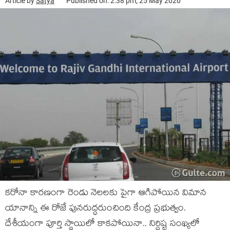
Article by
Satya
Published on: 2:38 pm, 25 May 2020
కరోనా కారణంగా రెండు నెలలకు పైగా ఆగిపోయిన విమాన
యానాన్ని ఈ రోజే పునరుద్ధరుంచింది కేంద్ర ప్రభుత్వం.
దేశీయంగా పూర్తి స్థాయిలో కాకపోయినా.. నిర్దిష్ట సంఖ్యలో