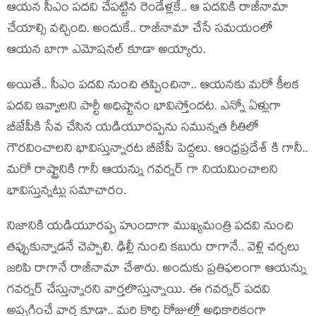
ఆయన సీఎం పదవి చేపట్టిన రెండేళ్లకే.. ఆ పదవికి రాజీనామా
చేయాల్సి వచ్చింది. అందుకే.. రాజీనామా చేసే సమయంలో
ఆయన బాగా ఎమోషనల్ కూడా అయ్యారు.
అయితే.. సీఎం పదవి నుంచి తప్పించినా.. ఆయనకు మరో కీలక
పదవి ఇవ్వాలని పార్టీ అధిష్టానం భావిస్తోందట. ఎన్నో ఏళ్లుగా
బీజేపీకి సేవ చేసిన యడియూరప్పను సమున్నత రీతిలో
గౌరవించాలని భావిస్తున్నారట బీజేపీ పెద్దలు. ఆంధ్రప్రదేశ్ కి గానీ..
మరో రాష్ట్రానికి గానీ ఆయన్ను గవర్నర్ గా నియమించాలని
భావిస్తున్నట్లు సమాచారం.
నిజానికి యడియూరప్ప హుందాగా ముఖ్యమంత్రి పదవి నుంచి
తప్పుకున్నాడనే చెప్పాలి. ఢిల్లీ నుంచి కబురు రాగానే.. వెళ్లి చర్చలు
జరిపి రాగానే రాజీనామా చేశారు. అందుకు ప్రతిఫలంగా ఆయన్ను
గవర్నర్ చేస్తున్నారని వార్తలొస్తున్నాయి. ఈ గవర్నర్ పదవి
అప్పగించే వార్త కూడా.. మరి కొద్ది రోజుల్లో అధికారికంగా