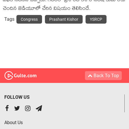
విఫ‌ల నేత‌న‌ని చెప్పారు. గతంలో ప్రశాంత్ కిశోర్ నితీష్ కుమార్‌కు
చెందిన జెడియూలో చేరిన విష‌యం తెలిసిందే.
Tags
Congress
Prashant Kishor
YSRCP
Back To Top
FOLLOW US
About Us