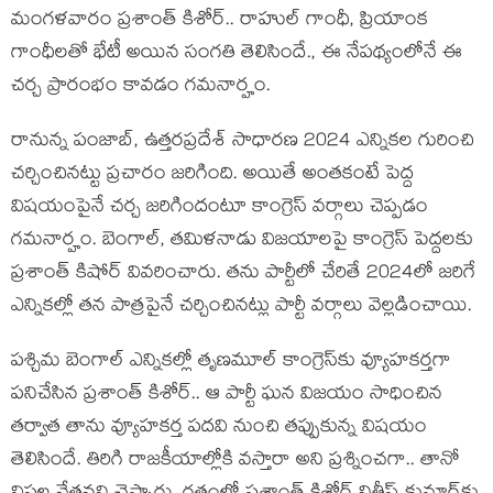
మంగళవారం ప్రశాంత్ కిశోర్.. రాహుల్ గాంధీ, ప్రియాంక
గాంధీలతో భేటీ అయిన సంగతి తెలిసిందే., ఈ నేపథ్యంలోనే ఈ
చర్చ ప్రారంభం కావడం గమనార్హం.
రానున్న పంజాబ్, ఉత్తరప్రదేశ్ సాధారణ 2024 ఎన్నికల గురించి
చర్చించినట్టు ప్రచారం జరిగింది. అయితే అంతకంటే పెద్ద
విషయంపైనే చర్చ జరిగిందంటూ కాంగ్రెస్ వర్గాలు చెప్ప‌డం
గ‌మ‌నార్హం. బెంగాల్, తమిళనాడు విజయాలపై కాంగ్రెస్ పెద్దలకు
ప్రశాంత్ కిషోర్ వివరించారు. తను పార్టీలో చేరితే 2024లో జరిగే
ఎన్నికల్లో తన పాత్రపైనే చర్చించినట్లు పార్టీ వర్గాలు వెల్లడించాయి.
పశ్చిమ బెంగాల్ ఎన్నిక‌ల్లో తృణ‌మూల్ కాంగ్రెస్‌కు వ్యూహ‌క‌ర్త‌గా
పనిచేసిన ప్రశాంత్ కిశోర్.. ఆ పార్టీ ఘ‌న విజ‌యం సాధించిన
త‌ర్వాత తాను వ్యూహ‌క‌ర్త ప‌ద‌వి నుంచి త‌ప్పుకున్న విష‌యం
తెలిసిందే. తిరిగి రాజ‌కీయాల్లోకి వ‌స్తారా అని ప్ర‌శ్నించ‌గా.. తానో