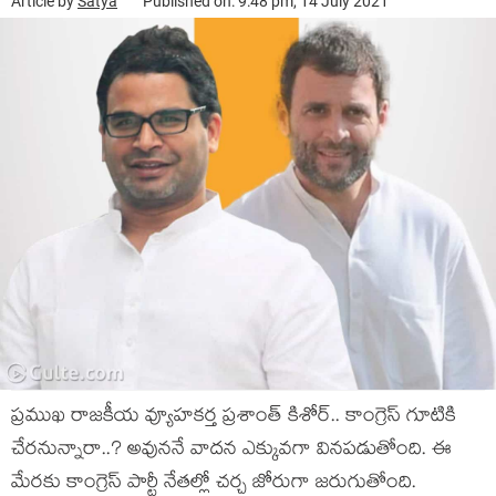
Article by
Satya
Published on: 9:48 pm, 14 July 2021
ప్రముఖ రాజకీయ వ్యూహకర్త ప్రశాంత్ కిశోర్.. కాంగ్రెస్ గూటికి
చేరనున్నారా..? అవుననే వాదన ఎక్కువగా వినపడుతోంది. ఈ
మేరకు కాంగ్రెస్ పార్టీ నేతల్లో చర్చ జోరుగా జరుగుతోంది.