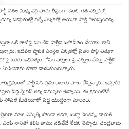
ర్టీ నేతల మధ్య వర్గ పోరు తీవ్రంగా ఉంది. గత ఎన్నికల్లో
ున్న పరిస్థితుల్లో వచ్చే ఎన్నికల్లో అయినా పార్టీ గెలుస్తుందన్న
ా ఒకే తాటిపై పని చేసి పార్టీని బలోపేతం చేయాలి. కానీ
న్నారు. ఇటీవల స్థానిక సంస్థల ఎన్నికల్లో సైతం పార్టీ చిత్తుగా
ై ఒకరు ఆధిపత్యం కోసం ఎత్తులు పై ఎత్తులు వేస్తూ పార్టీని
్ మీడియాను కూడా వాడుకుంటున్నారు.
యక్రమంతో పార్టీ పరువును బజారు పాలు చేస్తున్నారు. ఇప్పటికే
కర్తలు పెద్ద మైన‌స్ అన్న‌ విమర్శలు ఉన్నాయి. ఈ క్రమంలోనే
ుడు సోషల్ మీడియాలో పెద్ద యుద్ధంగా మారింది.
ర్గెట్‌గా మాజీ ఎమ్మెల్యే బొండా ఉమా, బుద్ధా వెంక‌న్న‌, నాగుల్
టారు. ఎంపీ నానితో క‌లిసి తాము న‌డిచేదే లేద‌ని చెప్పారు. చంద్ర‌బాబు