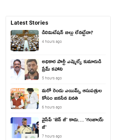
Latest Stories
డీలిమిటేషన్ బిల్లు లేన‌ట్టేనా?
4 hours ago
అధికార పార్టీ ఎమ్మెల్యే కుమారుడి
ప్రేమ్ కహాని
5 hours ago
మరో రెండు ఎయిమ్స్ ఆసుపత్రుల
కోసం జనసేన వినతి
6 hours ago
వైసీపీ ‘జెన్ జీ’ కాదు… ‘గంజాయ్
జీ’
7 hours ago