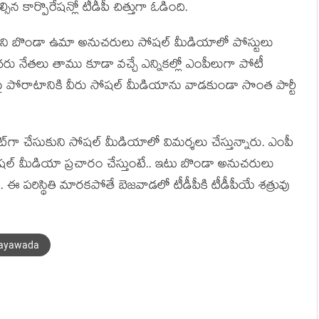
సిన కార్పొరేష‌న్లో టీడీపీ చిత్తుగా ఓడింది.
ేసుకుని బొండా ఉమా అనుచ‌రులు సోష‌ల్ మీడియాలో పోస్టులు
 నేత‌లు తాము కూడా వ‌చ్చే ఎన్నిక‌ల్లో ఎంపీలుగా పోటీ
ాల‌పై పోరాటానికి వీరు సోష‌ల్ మీడియాను వాడ‌కుండా సొంత పార్టీ
ా చేసుకుని సోష‌ల్ మీడియాలో విమ‌ర్శ‌లు చేస్తున్నారు. ఎంపీ
సోష‌ల్ మీడియా ప్ర‌చారం చేస్తుంటే.. ఇటు బొండా అనుచ‌రులు
 ప‌రిస్థితి మార‌క‌పోతే బెజ‌వాడ‌లో టీడీపీకి టీడీపీయే శ‌త్రువు
jayawada