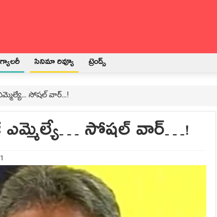
్యాలరీ
సినిమా రివ్యూ
ట్రెండ్స్
్మెల్యే… సోష‌ల్ వార్‌…!
 ఎమ్మెల్యే… సోష‌ల్ వార్‌…!
21