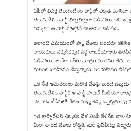
ఏపీలో విపక్ష తెలుగుదేశం పార్టీలో ఎక్కడ చూసినా పా
తెలుగుదేశం పార్టీ చిత్తుచిత్తుగా ఓడిపోయింది. ఇప్పుడ
నమ్మకం ఆ పార్టీ నేతల్లోనే చాలామందికి లేదు.
ఇలాంటి సమయంలో పార్టీ నేతలు అందరూ కలిసికట్టుగ
నాయకులు ఎక్కడికక్కడ వ‌ర్గ రాజ‌కీయాల‌కు తెర‌దీస్తు
ఓడిపోయినా నేతల తీరు మాత్రం మారడం లేదు. ఒకరిప
మరింత బలహీనం చేస్తున్నారు. ఇందుకోసం సోషల
ఒక నేత అనుచరులు మరొక నేతపై బురద జల్లుడు కార్
తెలుగుదేశం పార్టీకి ఆ పార్టీ సోషల్ మీడియా కార్య
బెజవాడ టీడీపీలో నేతల మధ్య ఉన్న అనైక్యత ఇప్ప
గ‌త కార్పొరేష‌న్ ఎన్నిక‌ల వేళ ఎంపీ కేశినేని నాని టా
మీరా లాంటి నేత‌లు రోడ్డెక్కి మ‌రీ ప్రెస్‌మీట్లు పెట్