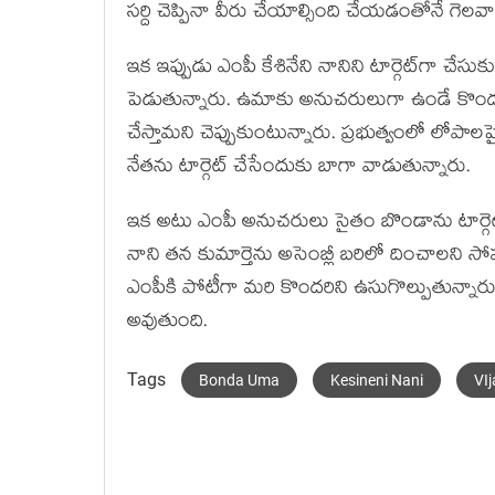
స‌ర్ది చెప్పినా వీరు చేయాల్సింది చేయ‌డంతోనే గెల‌వాల్
ఇక ఇప్పుడు ఎంపీ కేశినేని నానిని టార్గెట్‌గా చ
పెడుతున్నారు. ఉమాకు అనుచ‌రులుగా ఉండే కొంద‌రు
చేస్తామ‌ని చెప్పుకుంటున్నారు. ప్ర‌భుత్వంలో లోప
నేత‌ను టార్గెట్ చేసేందుకు బాగా వాడుతున్నారు.
ఇక అటు ఎంపీ అనుచ‌రులు సైతం బొండాను టార్గెట్‌గ
నాని త‌న కుమార్తెను అసెంబ్లీ బ‌రిలో దించాల‌ని 
ఎంపీకి పోటీగా మ‌రి కొంద‌రిని ఉసుగొల్పుతున్నారు. ఈ
అవుతుంది.
Tags
Bonda Uma
Kesineni Nani
VI