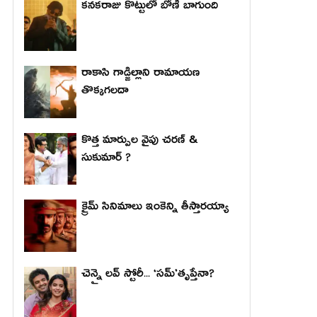
కనకరాజు కొట్టులో బోణీ బాగుంది
రాకాసి గాడ్జిల్లాని రామాయణ
తొక్కగలదా
కొత్త మార్పుల వైపు చరణ్ &
సుకుమార్ ?
క్రైమ్ సినిమాలు ఇంకెన్ని తీస్తారయ్యా
చెన్నై లవ్ స్టోరీ... ‘సమ్’తృప్తేనా?