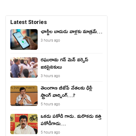
Latest Stories
ఛార్జీల బాదుడు వాళ్లకు మాత్రమే…
3 hours ago
రఘురామ గన్ మెన్ వర్సెస్
జనసైనికులు
3 hours ago
తెలంగాణ బీజేపీ నేత‌ల‌కు ఢిల్లీ
స్ట్రాంగ్ వార్నింగ్‌…?
5 hours ago
ఒకడు పకోడీ గాడు.. మరొకడు నత్తి
పకోడీగాడు…
5 hours ago