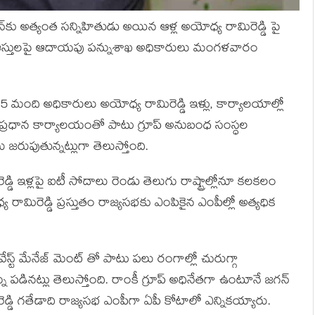
న్‌కు అత్యంత సన్నిహితుడు అయిన ఆళ్ల అయోధ్య రామిరెడ్డి పై
 ఆస్తులపై ఆదాయపు పన్నుశాఖ అధికారులు మంగళవారం
5 మంది అధికారులు అయోధ్య రామిరెడ్డి ఇళ్లు, కార్యాలయాల్లో
రూప్ ప్రధాన కార్యాలయంతో పాటు గ్రూప్ అనుబంధ సంస్ధల
రుపుతున్నట్లుగా తెలుస్తోంది.
డ్డి ఇళ్లపై ఐటీ సోదాలు రెండు తెలుగు రాష్ట్రాల్లోనూ కలకలం
 రామిరెడ్డి ప్రస్తుతం రాజ్యసభకు ఎంపికైన ఎంపీల్లో అత్యధిక
ేస్ట్ మేనేజ్ మెంట్ తో పాటు పలు రంగాల్లో చురుగ్గా
 పడినట్లు తెలుస్తోంది. రాంకీ గ్రూప్ అధినేతగా ఉంటూనే జగన్
రెడ్డి గతేడాది రాజ్యసభ ఎంపీగా ఏపీ కోటాలో ఎన్నికయ్యారు.