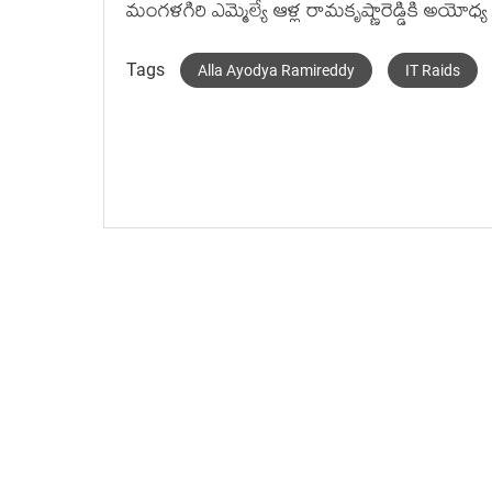
మంగళగిరి ఎమ్మెల్యే ఆళ్ల రామకృష్ణారెడ్డికి అయో
Tags
Alla Ayodya Ramireddy
IT Raids