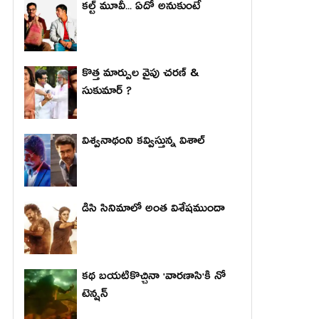
కల్ట్ మూవీ... ఏదో అనుకుంటే
కొత్త మార్పుల వైపు చరణ్ &
సుకుమార్ ?
విశ్వనాథంని కవ్విస్తున్న విశాల్
డిసి సినిమాలో అంత విశేషముందా
కథ బయటికొచ్చినా 'వారణాసి'కి నో
టెన్షన్