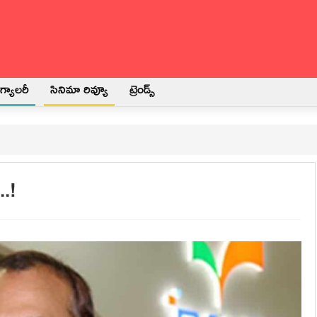
్యాలరీ
సినిమా రివ్యూ
ట్రెండ్స్
.!