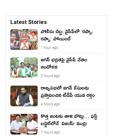
Latest Stories
పోలీసు దెబ్బ: వైసీపీలో `ర‌ప్పా-
ర‌ప్పా` పోయిందే
1 hour ago
జ‌గ‌న్ భద్రతపై వైసీపీ నేతల
ఆందోళన
3 hours ago
రాజ్యసభలో జగన్ కేసులను
ప్రస్తావించిన టీడీపీ యువ రక్తం
4 hours ago
కొత్త జంట‌కు తాళి బొట్లు… ఫ‌స్ట్
బ‌డ్జెట్‌లోనే `విజ‌య్` ముద్ర‌!
7 hours ago