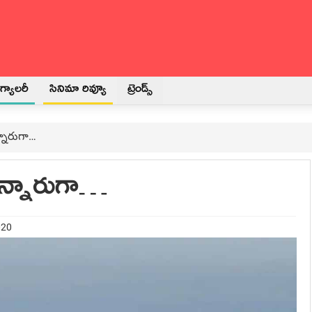
్యాలరీ
సినిమా రివ్యూ
ట్రెండ్స్
్నారుగా…
ున్నారుగా…
020