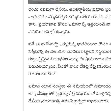
రెండు నెలలుగా దేశీయ, అంతర్జాతీయ విమాన ప్రయాణ
వాళ్లందరూ ఎక్కడికక్కడ చిక్కుకుపోయారు. వలస కూ
కానీ.. ప్రయాణాల కోసం విమానాల్నే ఆశ్రయించే వా
ఎదురుచూస్తూనే ఉన్నారు.
ఐతే వివిధ దేశాల్లో చిక్కుకున్న భారతీయుల కోసం అ
సర్వీసుల్ని ఈ నెల 25న మొదలుపెట్టాలని నిర్ణయి
కట్టుదిట్టమైన నిబంధనల మధ్య ఈ ప్రయాణాలు సాగన
విడుదలయ్యాయి. దీంతో పాటు టికెట్ల రేట్ల విషయంలోన
రూపొందించింది.
విమాన యాన సంస్థలు ఈ సమయంలో డిమాండును బట్టి
ఉన్న నేపథ్యంలో ప్రభుత్వే రేట్ల విషయంలో మార్గద
దేశీయ ప్రయాణాల్ని ఆరు సెక్టార్లుగా విభజించారు.