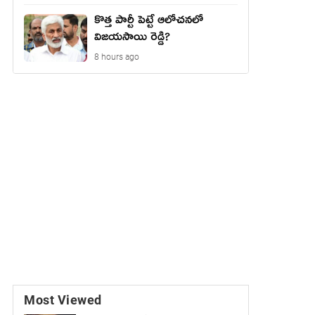
కొత్త పార్టీ పెట్టే ఆలోచనలో
విజయసాయి రెడ్డి?
8 hours ago
Most Viewed