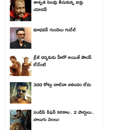
శాశ్వత సెలవు తీసుకున్న బిక్షు
యాదవ్
మాధ‌వ‌న్ గుండెలు గుబేల్‌
క్రేజీ దర్శకుడు హీరో అయితే సౌండ్
లేదేంటి
300 కోట్లు దాటినా ఆనందం లేదు
సందీప్ కిషన్ కరికాల... 2 పార్టులు...
నాలుగు నెలలు!