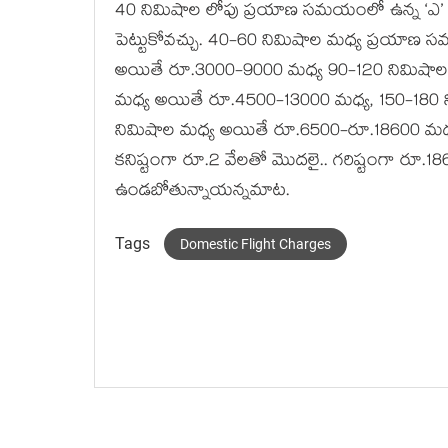
40 నిమిషాల లోపు ప్రయాణ సమయంలో ఉన్న ‘ఎ’ సెక్ట
పెట్టుకోవచ్చు. 40-60 నిమిషాల మధ్య ప్రయాణ
అయితే రూ.3000-9000 మధ్య 90-120 నిమిషాల
మధ్య అయితే రూ.4500-13000 మధ్య, 150-180 
నిమిషాల మధ్య అయితే రూ.6500-రూ.18600 మధ్య ఛ
కనిష్టంగా రూ.2 వేలతో మొదలై.. గరిష్టంగా రూ.
ఉండబోతున్నాయన్నమాట.
Tags
Domestic Flight Charges