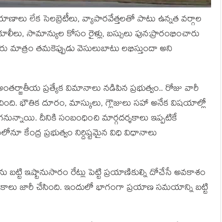
ాలు లేక సెలబ్రెటీలు, వ్యాపారవేత్తలతో పాటు ఉన్నత వర్గాల
లీలు, సామాన్యుల కోసం రైళ్లు, బస్సులు పున:ప్రారంభించారు
రు మాత్రం తమకెప్పుడు వెసులుబాటు లభిస్తుందా అని
ంతర్జాతీయ ప్రత్యేక విమానాలు నడిపిన ప్రభుత్వం.. రోజు వారీ
ంచింది. భౌతిక దూరం, మాస్కులు, గ్లౌజులు సహా అనేక విషయాల్లో
ున్నాయి. దీనికి సంబంధించి మార్గదర్శకాలు ఇప్పటికే
ూ కేంద్ర ప్రభుత్వం నిర్దిష్టమైన విధి విధానాలు
 ఇష్టానుసారం రేట్లు పెట్టి ప్రయాణికుల్ని దోచేసే అవకాశం
ర్శకాలు జారీ చేసింది. ఇందులో భాగంగా ప్రయాణ సమయాన్ని బట్టి