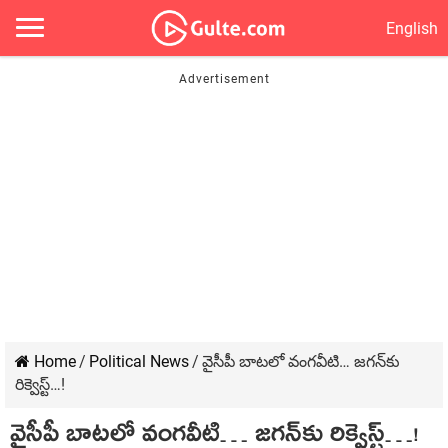
English
Home
/
Political News
/
వైసీపీ బాట‌లో వంగ‌వీటి… జ‌గ‌న్‌కు
రిక్వెస్ట్‌…!
వైసీపీ బాట‌లో వంగ‌వీటి… జ‌గ‌న్‌కు రిక్వెస్ట్‌…!