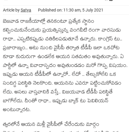
Article by
Satya
Published on: 11:30 am, 5 July 2021
బెజ‌వాడ రాజ‌కీయాల్లో త‌న‌కంటూ ప్ర‌త్యేక స్థానం
క‌ల్పించుకునేందుకు ప్ర‌య‌త్నిస్తున్న వంగ‌వీటి రంగా వార‌సుడు
రాధా.. ఎప్ప‌టిక‌ప్పుడు చ‌తికిల‌ప‌డుతూనే ఉన్నారు. కాంగ్రెస్ టు..
ప్ర‌జారాజ్యం.. అటు నుంచి వైసీపీ త‌ర్వాత టీడీపీ ఇలా ఒక‌చోట
కూడా కుదురుగా ఉండ‌లేక ఆయ‌న స‌త‌మ‌తం అవుతున్నారు. ఏ
పార్టీలో ఉన్నా వివాదాస్ప‌దం అవుతుండ‌డం మ‌రో గొప్ప విష‌యం.
ఇప్పుడు ఆయ‌న టీడీపీలో ఉన్నారో.. లేదో .. తేల్చుకోలేని ఒక
సందిగ్ధ ప‌రిస్థితి నెల‌కొంది. ఆయ‌న‌ను ఎవ‌రూ ప‌ట్టించుకోవ‌డం
లేదు. అస‌లు వాస్త‌వానికి వ‌స్తే.. విజ‌య‌వాడ టీడీపీ ప‌రిస్థితే
బాగోలేదు. దీంతో రాధా.. ఇప్పుడు బ్యాక్ టు పెవిలియ‌న్
అంటున్నార‌ట‌.
త్వ‌ర‌లోనే ఆయ‌న మ‌ళ్లీ వైసీపీలో చేరేందుకు మార్గం