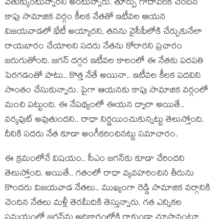
వెతుక్కుంటున్నార‌ని అంటున్నారు. తూర్పు గోదావ‌రికి చెందిన
కాపు సామాజిక వ‌ర్గం కీల‌క నేతతో ఇటీవ‌ల ఆయ‌న
విజ‌య‌వాడ‌లో భేటీ అయ్యార‌ని, త‌న‌ను వైసీపీలోకి చేర్చుకునేలా
రాయ‌బారం చేయాల‌ని స‌ద‌రు నేత‌ను కోరార‌ని ప్ర‌చారం
జ‌రుగుతోంది. జ‌గ‌న్ ద‌గ్గ‌ర ఇటీవ‌ల కాలంలో ఈ నేత‌కు ప‌ర‌ప‌తి
పెర‌గ‌డంతో పాటు.. కొత్త నేతే అయినా.. ఇటీవ‌ల కీల‌క ప‌ద‌విని
సొంతం చేసుకున్నారు. పైగా ఆయ‌న‌కు కాపు సామాజిక వ‌ర్గంలో
మంచి ప‌ట్టుంది. ఈ నేప‌థ్యంలో ఈయ‌న ద్వారా అయితే..
వ‌ర్క‌వుట్ అవుతుంద‌ని.. రాధా నిర్ణ‌యించుకున్న‌ట్టు తెలుస్తోంది.
దీనికి స‌ద‌రు నేత కూడా అంగీక‌రించిన‌ట్టు స‌మాచారం.
ఈ క్ర‌మంలోనే విష‌యం.. సీఎం జ‌గ‌న్‌కు కూడా చేరింద‌ని
తెలుస్తోంది. అయితే.. గ‌తంలో రాధా వ్య‌వ‌హ‌రించిన తీరును
కొంద‌రు విజ‌య‌వాడ నేత‌లు.. ముఖ్యంగా రెడ్డి సామాజిక వ‌ర్గానికి
చెందిన నేత‌లు మ‌ళ్లీ తెర‌మీదికి తెస్తున్నారు. గ‌త ఎన్నిక‌ల
స‌మ‌యంలో జ‌గ‌న్‌ను అధికారంలోకి రాకుండా చూస్తానంటూ..