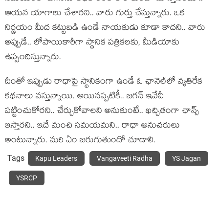
ఆయ‌న యాగాలు చేశార‌ని.. వారు గుర్తు చేస్తున్నారు. ఒక
నిర్ణ‌యం మీద క‌ట్టుబ‌డి ఉండే నాయ‌కుడు కూడా కాద‌ని.. వారు
అప్పుడే.. లోపాయికారీగా స్థానిక ప‌త్రిక‌ల‌కు, మీడియాకు
ఉప్పందిస్తున్నారు.
దీంతో ఇప్పుడు రాధాపై స్థానికంగా ఉండే ఓ ఛానెల్‌లో వ్య‌తిరేక
క‌థ‌నాలు వ‌స్తున్నాయి. అయిన‌ప్ప‌టికీ.. జ‌గ‌న్ ఇవేవీ
ప‌ట్టించుకోర‌ని.. చేర్చుకోవాల‌ని అనుకుంటే.. ఖ‌చ్చితంగా ఛాన్స్
ఇస్తార‌ని.. ఇదే మంచి స‌మ‌య‌మ‌ని.. రాధా అనుచ‌రులు
అంటున్నారు. మ‌రి ఏం జ‌రుగుతుందో చూడాలి.
Tags
Kapu Leaders
Vangaveeti Radha
YS Jagan
YSRCP