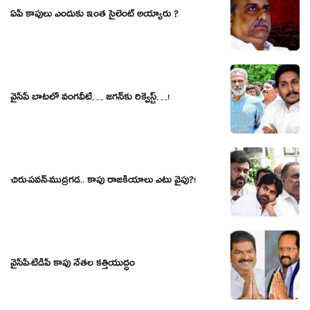
ఏపీ కాపులు ఎందుకు ఇంత సైలెంట్ అయ్యారు ?
వైసీపీ బాట‌లో వంగ‌వీటి… జ‌గ‌న్‌కు రిక్వెస్ట్‌…!
చిరు-ప‌వ‌న్‌-ముద్ర‌గ‌డ‌.. కాపు రాజ‌కీయాలు ఎటు వైపు?!
వైసీపీ-టీడీపీ కాపు నేత‌ల క‌త్తియుద్ధం