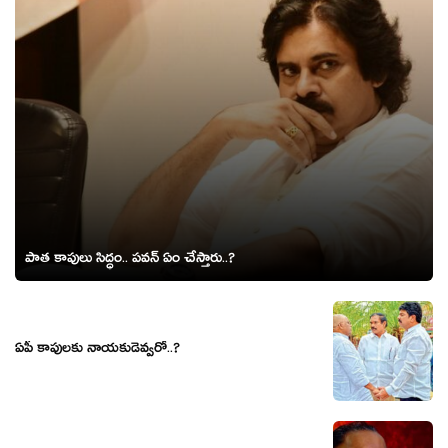
పాత కాపులు సిద్ధం.. ప‌వ‌న్ ఏం చేస్తారు..?
ఏపీ కాపులకు నాయకుడెవ్వరో..?