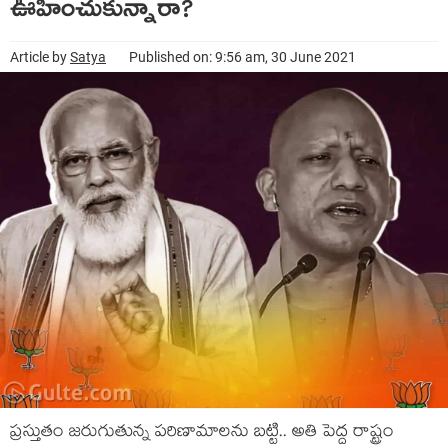
ఊహించుకున్నారా?
Article by
Satya
Published on: 9:56 am, 30 June 2021
ప్ర‌స్తుతం జ‌రుగుతున్న ప‌రిణామాల‌ను బ‌ట్టి.. అతి పెద్ద రాష్ట్రం