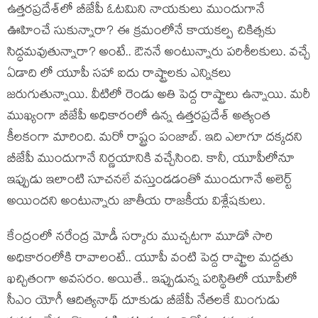
ఉత్త‌రప్ర‌దేశ్‌లో బీజేపీ ఓట‌మిని నాయ‌కులు ముందుగానే
ఊహించే సుకున్నారా? ఈ క్ర‌మంలోనే కాయ‌క‌ల్ప చికిత్స‌కు
సిద్ధ‌మ‌వుతున్నారా? అంటే.. ఔన‌నే అంటున్నారు ప‌రిశీల‌కులు. వ‌చ్చే
ఏడాది లో యూపీ స‌హా ఐదు రాష్ట్రాల‌కు ఎన్నిక‌లు
జ‌రుగుతున్నాయి. వీటిలో రెండు అతి పెద్ద రాష్ట్రాలు ఉన్నాయి. మ‌రీ
ముఖ్యంగా బీజేపీ అధికారంలో ఉన్న ఉత్త‌ర‌ప్ర‌దేశ్ అత్యంత
కీల‌కంగా మారింది. మ‌రో రాష్ట్రం పంజాబ్‌. ఇది ఎలాగూ ద‌క్క‌ద‌ని
బీజేపీ ముందుగానే నిర్ణ‌యానికి వ‌చ్చేసింది. కానీ, యూపీలోనూ
ఇప్పుడు ఇలాంటి సూచ‌న‌లే వ‌స్తుండ‌డంతో ముందుగానే అలెర్ట్
అయింద‌ని అంటున్నారు జాతీయ రాజ‌కీయ విశ్లేష‌కులు.
కేంద్రంలో న‌రేంద్ర మోడీ స‌ర్కారు ముచ్చ‌ట‌గా మూడో సారి
అధికారంలోకి రావాలంటే.. యూపీ వంటి పెద్ద రాష్ట్రాల మ‌ద్ద‌తు
ఖ‌చ్చితంగా అవ‌స‌రం. అయితే.. ఇప్పుడున్న ప‌రిస్థితిలో యూపీలో
సీఎం యోగీ ఆదిత్య‌నాథ్ దూకుడు బీజేపీ నేత‌ల‌కే మింగుడు