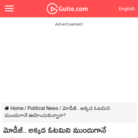
English
Home
/
Political News
/
మోడీజీ.. అక్క‌డ ఓట‌మిని
ముందుగానే ఊహించుకున్నారా?
మోడీజీ.. అక్క‌డ ఓట‌మిని ముందుగానే