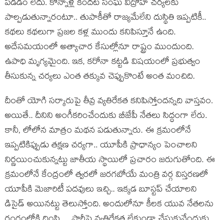
ప‌డ‌డం లేదు. కొన్నాళ్ల కింద‌ట సంఘ విద్రోహ చ‌ర్య‌ల‌కు
పాల్ప‌డుతున్నారంటూ.. తుపాకీతో రాజ్య‌మేలేని దుస్థితి ఇప్ప‌టికీ..
క‌థ‌లు క‌థ‌లుగా ప్ర‌జ‌ల క‌ళ్ల ముందు క‌నిపిస్తూనే ఉంది.
అదేస‌మ‌యంలో అత్యాచార కేసుల్లోనూ రాష్ట్రం ముందుంది.
ఉపాధి మృగ్య‌మైంది. ఇక‌, క‌రోనా క‌ట్ట‌డి విష‌యంలో ప్ర‌భుత్వం
తీసుకున్న చ‌ర్య‌లు ఎంత త‌క్కువ చెప్పుకొంటే అంత మంచిది.
దీంతో యోగి స‌ర్కారుపై తీవ్ర వ్య‌తిరేక‌త క‌నిపిస్తోంద‌న్న‌ది వాస్త‌వం.
అయితే.. దీనిని అంగీక‌రించేందుకు బీజేపీ నేత‌లు సిద్ధంగా లేరు.
కానీ, లోలోన మాత్రం మ‌థ‌న ప‌డుతున్నారు. ఈ క్ర‌మంలోనే
ఇప్ప‌టికిప్పుడు త‌క్ష‌ణ‌ చ‌ర్య‌గా.. యూపీకి ప్రాధాన్యం పెంచాల‌ని
నిర్ణ‌యించుకున్న‌ట్టు జాతీయ స్థాయిలో ప్ర‌చారం జ‌రుగుతోంది. ఈ
క్ర‌మంలోనే కేంద్రంలో త్వ‌ర‌లో జ‌ర‌గ‌బోయే మంత్రి వ‌ర్గ విస్త‌ర‌ణ‌లో
యూపీకి మెజారిటీ ప‌ద‌వులు ఇచ్చి.. ఇక్క‌డ బూస్ట‌ప్ చేయాల‌ని
డిసైడ్ అయిన‌ట్టు తెలుస్తోంది. అందులోనూ కీల‌క యువ నేత‌ల‌ను
రంగంలోకి దింపి… పార్టీపై వ్య‌తిరేకత లేకుండా చేసుకునేందుకు