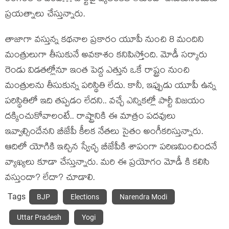
ప్ర‌య‌త్నాలు చేస్తున్నారు.
తాజాగా వ‌స్తున్న క‌థ‌నాల ప్ర‌కారం యూపీ నుంచి 8 మందిని
మంత్రులుగా తీసుకునే అవ‌కాశం క‌నిపిస్తోంది. మోడీ స‌ర్కారు
రెండు విడ‌త‌ల్లోనూ ఇంత పెద్ద ఎత్తున ఒకే రాష్ట్రం నుంచి
మంత్రుల‌ను తీసుకున్న ప‌రిస్థితి లేదు. కానీ, ఇప్పుడు యూపీ ఉన్న
ప‌రిస్థితిలో ఇది త‌ప్ప‌డం లేద‌ని.. వ‌చ్చే ఎన్నిక‌ల్లో పార్టీ విజ‌యం
ద‌క్కించుకోవాలంటే.. రాష్ట్రానికి ఈ మాత్రం ప‌ద‌వులు
ఇవ్వాల్సిందేన‌ని బీజేపీ కీల‌క నేత‌లు సైతం అంగీక‌రిస్తున్నారు.
ఆదిలో యోగికి ఇచ్చిన స్వేచ్ఛ బీజేపీకి శాపంగా ప‌రిణ‌మించింద‌నే
వ్యాఖ్య‌లు కూడా చేస్తున్నారు. మ‌రి ఈ ప్ర‌యోగం మోడీ కి క‌లిసి
వ‌స్తుందా? లేదా? చూడాలి.
Tags
BJP
Elections
Narendra Modi
Uttar Pradesh
Yogi