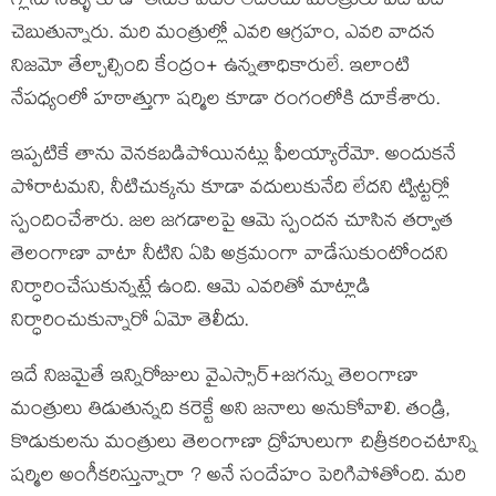
గ్లాసు నీళ్ళు కూడా తీసుకోవటం లేదంటు మంత్రులు పదే పదే
చెబుతున్నారు. మరి మంత్రుల్లో ఎవరి ఆగ్రహం, ఎవరి వాదన
నిజమో తేల్చాల్సింది కేంద్రం+ ఉన్నతాధికారులే. ఇలాంటి
నేపధ్యంలో హఠాత్తుగా షర్మిల కూడా రంగంలోకి దూకేశారు.
ఇప్పటికే తాను వెనకబడిపోయినట్లు ఫీలయ్యారేమో. అందుకనే
పోరాటమని, నీటిచుక్కను కూడా వదులుకునేది లేదని ట్విట్టర్లో
స్పందించేశారు. జల జగడాలపై ఆమె స్పందన చూసిన తర్వాత
తెలంగాణా వాటా నీటిని ఏపి అక్రమంగా వాడేసుకుంటోందని
నిర్ధారించేసుకున్నట్లే ఉంది. ఆమె ఎవరితో మాట్లాడి
నిర్ధారించుకున్నారో ఏమో తెలీదు.
ఇదే నిజమైతే ఇన్నిరోజులు వైఎస్సార్+జగన్ను తెలంగాణా
మంత్రులు తిడుతున్నది కరెక్టే అని జనాలు అనుకోవాలి. తండ్రి,
కొడుకులను మంత్రులు తెలంగాణా ద్రోహులుగా చిత్రీకరించటాన్ని
షర్మిల అంగీకరిస్తున్నారా ? అనే సందేహం పెరిగిపోతోంది. మరి