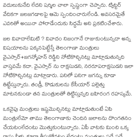
వదులుకునేది లేదని షర్మిల చాలా స్పష్టంగా చెప్పారు. ట్విట్టర్
వేదికగా జలజగడాలపై ఆమె స్పందించారులేండి. అవసరమైతే
ఎవరితో అయినా పోరాడేందుకు సిద్ధమే అని ప్రకటించేశారు.
జల వివాదాలేమిటి ? వివాదం నిజంగానే రాజుకుంటున్నదా అన్న
విషయాలను పక్కనపెట్టేస్తే తెలంగాణా మంత్రులు
వైఎస్సార్+జగన్మోహన్ రెడ్డిని నోటికొచ్చినట్లు మాట్లాడుతున్నది
వాస్తవమే కదా. వైఎస్సార్ ను రాక్షసుడని, నరరూపరాక్షసుడని ఇలా
నోటికొచ్చినట్లు మాట్లాడారు. పనిలో పనిగా జగన్ను కూడా
తిట్టేస్తున్నారు. తండ్రీ, కొడుకులను కేసీయార్ పల్లెత్తు
మాటనకుండా తన మంత్రులతో తిట్టిస్తున్నది బహిరంగ రహస్యమే.
ఒకవైపు మంత్రులు ఇష్టమొచ్చినట్లు మాట్లాడుతుంటే ఏపి
మంత్రులేమో తాము తెలంగాణాకు చెందిన జలాలను దొంగతనం
చేయటంలేదంటు మొత్తుకుంటున్నారు. ఏపీ వాటకు మించి ఒక్క