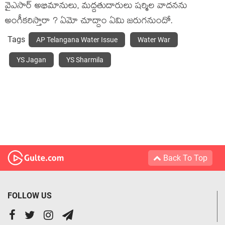
వైఎసార్ అభిమానులు, మద్దతుదారులు షర్మిల వాదనను
అంగీకరిస్తారా ? ఏమో చూద్దాం ఏమి జరుగనుందో.
Tags
AP Telangana Water Issue
Water War
YS Jagan
YS Sharmila
Back To Top
FOLLOW US