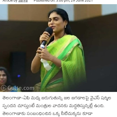
Article by
Satya
Published on: 3:00 pm, 29 June 2021
తెలంగాణా-ఏపి మధ్య జరుగుతున్న జల జగడాలపై వైఎస్ షర్మిల
స్పందన చూస్తుంటే మంత్రుల వాదనకు మద్దతిస్తున్నట్లే ఉంది.
తెలంగాణాకు సంబంధించిన ఒక్క నీటిచుక్కను కూడా