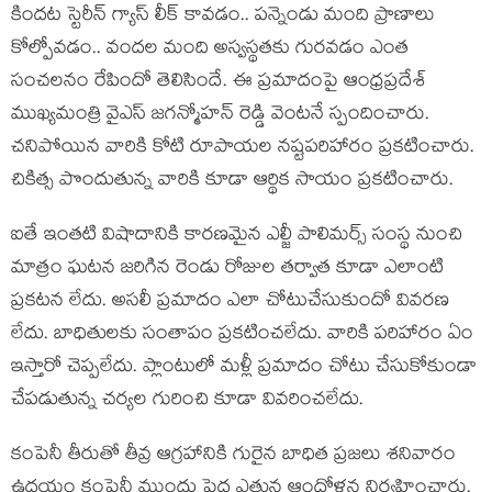
కిందట స్టెరీన్ గ్యాస్ లీక్ కావడం.. పన్నెండు మంది ప్రాణాలు
కోల్పోవడం.. వందల మంది అస్వస్థతకు గురవడం ఎంత
సంచలనం రేపిందో తెలిసిందే. ఈ ప్రమాదంపై ఆంధ్రప్రదేశ్
ముఖ్యమంత్రి వైఎస్ జగన్మోహన్ రెడ్డి వెంటనే స్పందించారు.
చనిపోయిన వారికి కోటి రూపాయల నష్టపరిహారం ప్రకటించారు.
చికిత్స పొందుతున్న వారికి కూడా ఆర్థిక సాయం ప్రకటించారు.
ఐతే ఇంతటి విషాదానికి కారణమైన ఎల్జీ పాలిమర్స్ సంస్థ నుంచి
మాత్రం ఘటన జరిగిన రెండు రోజుల తర్వాత కూడా ఎలాంటి
ప్రకటన లేదు. అసలీ ప్రమాదం ఎలా చోటుచేసుకుందో వివరణ
లేదు. బాధితులకు సంతాపం ప్రకటించలేదు. వారికి పరిహారం ఏం
ఇస్తారో చెప్పలేదు. ప్లాంటులో మళ్లీ ప్రమాదం చోటు చేసుకోకుండా
చేపడుతున్న చర్యల గురించి కూడా వివరించలేదు.
కంపెనీ తీరుతో తీవ్ర ఆగ్రహానికి గురైన బాధిత ప్రజలు శనివారం
ఉదయం కంపెనీ ముందు పెద్ద ఎత్తున ఆందోళన నిర్వహించారు.