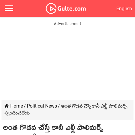
English
Home
/
Political News
/
అంత గొడవ చేస్తే కానీ ఎల్జీ పాలిమర్స్
స్పందించలేదు
అంత గొడవ చేస్తే కానీ ఎల్జీ పాలిమర్స్