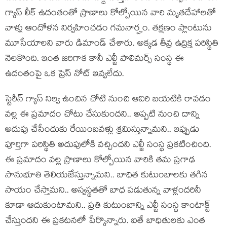
గ్యాస్ లీక్ ఉదంతంతో ప్రాణాలు కోల్పోయిన వారి మృతదేహాలతో
వాళ్లు ఆందోళన నిర్వహించడం గమనార్హం. తక్షణం ప్లాంటును
మూసేయాలని వారు డిమాండ్ చేశారు. అక్కడ తీవ్ర ఉద్రిక్త పరిస్థితి
నెలకొంది. ఇంత జరిగాక కానీ ఎల్జీ పాలిమర్స్ సంస్థ ఈ
ఉదంతంపై ఒక ప్రెస్ నోట్ ఇవ్వలేదు.
స్టెరీన్ గ్యాస్ నిల్వ ఉంచిన చోటి నుంచి ఆవిరి బయటికి రావడం
వల్ల ఈ ప్రమాదం చోటు చేసుకుందని.. అప్పటి నుంచి దాన్ని
అదుపు చేసేందుకు రేయింబవళ్లు శ్రమిస్తున్నామని.. ఇప్పుడు
పూర్తిగా పరిస్థితి అదుపులోకి వచ్చిందని ఎల్జీ సంస్థ ప్రకటించింది.
ఈ ప్రమాదం వల్ల ప్రాణాలు కోల్పోయిన వారికి తమ ప్రగాఢ
సానుభూతి తెలియజేస్తున్నామని.. బాధిత కుటుంబాలకు తగిన
సాయం చేస్తామని.. అస్వస్థతతో బాధ పడుతున్న వాళ్లందరినీ
కూడా ఆదుకుంటామని.. ప్రతి కుటుంబాన్ని ఎల్జీ సంస్థ కాంటాక్ట్
చేస్తుందని ఈ ప్రకటనలో పేర్కొన్నారు. ఐతే బాధితులకు ఎంత