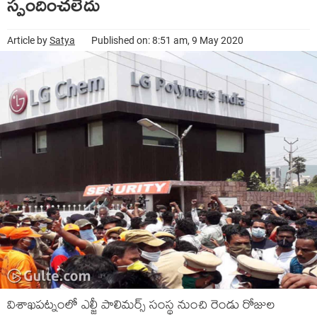
స్పందించలేదు
Article by
Satya
Published on: 8:51 am, 9 May 2020
విశాఖపట్నంలో ఎల్జీ పాలిమర్స్ సంస్థ నుంచి రెండు రోజుల