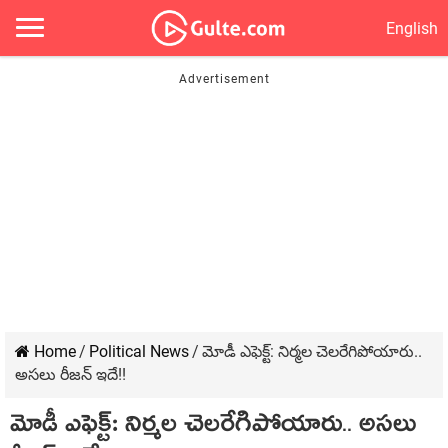
English
Home
/
Political News
/
మోడీ ఎఫెక్ట్‌: నిర్మ‌ల చెల‌రేగిపోయారు..
అస‌లు రీజ‌న్ ఇదే!!
మోడీ ఎఫెక్ట్‌: నిర్మ‌ల చెల‌రేగిపోయారు.. అస‌లు