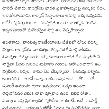
అంత‌టితో నిర్మ‌ల ఆగ‌లేదు. ఏకంగా.. కాంగ్రెస్‌ను అడుగ‌డుగునా
టార్గెట్ చేశారు. కాంగ్రెస్‌కు భార‌త ప్ర‌జాస్వామ్యంపై న‌మ్మ‌కం లేద‌ని
చెల‌రేగిపోయారు. కాంగ్రెస్ సిద్ధాంతాలు అరువు తెచ్చుకున్న‌వ‌ని..
బీజేపీ వ్య‌వ‌స్థాగతంగా.. సంస్థాగ‌తంగా కూడా ఇక్క‌డ ఎదిగిన‌..
ఇక్కడ ప్ర‌జ‌ల‌తో మ‌మేక‌మైన పార్టీ అని చెప్పుకొచ్చారు.
అంతేకాదు.. వార‌స‌త్వ రాజ‌కీయాల‌కు బీజేపీలో చోటు లేద‌న్న
నిర్మ‌ల‌.. కాంగ్రెస్‌కు-వార‌స‌త్వం త‌ప్ప‌..మ‌రో మార్గంలేద‌ని..
విమ‌ర్శ‌లు గుప్పించారు. ఇన్ని ద‌శాబ్దాల భార‌త దేశ చ‌రిత్ర‌లో ఏ
నాడైనా పేద‌ల గురించి,మ‌హిళ‌ల గురించి ఆలోచించారా? అని
నిగ్గ‌దీసిన‌.. నిర్మ‌ల‌.. తాము ఏం చేస్తున్నామో.. ఏక‌రువు పెట్టారు.
ఇంత‌వ‌ర‌కు బాగానే ఉన్నా.. కానీ.. ఉన్న‌ప‌ళాన‌.. లోక్‌స‌భ‌లో
(ఎవ‌రికీ అవ‌కాశం కూడా ఇవ్వ‌కుండా) నిర్మ‌ల ఇంత‌గా
రెచ్చిపోవ‌డం వెనుక చాలా వ్యూహం ఉంది. చివ‌రి రోజు..
ముక్తాయింపు ప్ర‌భుత్వానికి వ్య‌తిరేకంగా ఉంటే.. అదే ఇంపాక్ట్
ప‌డుతుంద‌ని.. భావించిన బీజేపీ పెద్ద‌లు ఈ వ్య‌తిరేక‌త‌ను చాలా