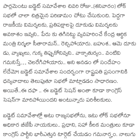
పార్ల‌మెంటు బ‌డ్జెట్ స‌మావేశాల చివ‌రి రోజు..(శ‌నివారం) లోక్
స‌భ‌లో చాలా చిత్ర‌మైన ప‌రిణామం చోటు చేసుకుంది. పెద్ద‌గా
రాజ‌కీయ విమ‌ర్శ‌ల‌కు, ప్ర‌తిప‌క్షాల‌పై దూకుడు విమ‌ర్శ‌ల‌కు
అవ‌కాశం ఇవ్వ‌ని.. పేరు కు త‌గిన‌ట్టు వ్య‌వ‌హ‌రించే కేంద్ర ఆర్థిక
మంత్రి నిర్మ‌లా సీతారామ‌న్‌.. రెచ్చిపోయారు. బ‌హుశ‌.. ఆమె దూకు
డు, వ్యాఖ్య‌లు, గుక్క తిప్పుకోనివ్వ‌ని.. వాక్చాతుర్యం.. వంటివి
గ‌మ‌నిస్తే… చెల‌రేగిపోయారు.. అని అన‌డం లో సందేహం
లేదేమో! బ‌డ్జెట్ స‌మావేశాల సంద‌ర్భంగా రాష్ట్ర‌ప‌తి ప్ర‌సంగానికి
ధ‌న్య‌వాదాలు తెలుపుతూ స‌భ‌లో మాట్లాడ‌డం సాధార‌ణం.
అయితే..ఈ ద‌ఫా .. ఈ బ‌డ్జెట్ సెష‌న్ అంతా కూడా కాంగ్రెస్
సెష‌న్‌గా మారిపోయింద‌ని అంటున్నారు ప‌రిశీల‌కులు.
బ‌డ్జెట్ స‌మావేశాల్లో అటు రాజ్య‌స‌భ‌లోను, ఇటు లోక్ స‌భ‌లోనూ
అధికార బీజేపీ నాయ‌కులు.. ప్ర‌ధాని, స‌హా కీల‌క మంత్రులు కూడా
కాంగ్రెస్ పార్టీని భారీఎత్తున టార్గెట్ చేయ‌డం గ‌మ‌నార్హం. నాలుగు