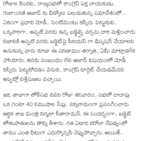
రోజుల కింద‌ట‌.. రాజ్య‌స‌భ‌లో కాంగ్రెస్ ప‌క్ష నాయ‌కుడు..
గులాంన‌బీ ఆజాద్ కు వీడ్కోలు ప‌లుకుతున్న స‌మావేశంలో ..
ఏకంగా ప్ర‌ధాని మోడీ.. సెంటిమెంటు క‌న్నీరు పెట్టుకుని..
ఒక్క‌సారిగా.. అప్ప‌టి వ‌ర‌కు ఉన్న బ‌డ్జెట్పై చ‌ర్చ‌ను దారి మ‌ళ్లించారు.
నిజానికి అప్ప‌టి వ‌ర‌కు బ‌డ్జెట్‌పై సీరియ‌స్ గా డిస్క‌ష‌న్ చేయాల‌ని
అనుకున్న వారు కూడా ఈ ప‌రిణామం త‌ర్వాత‌.. ఏమీ మాట్లాడ‌లేక
పోయారు. త‌న‌కు సంబంధం లేని ఆజాద్ విష‌యంలో మోడీ
క‌న్నీరు పెట్టుకోవ‌డం వెనుక‌.. కాంగ్రెస్ టార్గెట్ చేయ‌డ‌మేన‌ని
అప్ప‌ట్లో విశ్లేష‌ణ‌లు వ‌చ్చాయి.
ఇక‌, తాజాగా లోక్‌స‌భ చివ‌రి రోజు శ‌నివారం.. స‌భ‌లో దాదాపు
ఒక గంటా 40 నిముషాల సేపు.. నిర్విరామంగా ప్ర‌సంగించారు
ఆర్థిక శాఖ మంత్రి నిర్మ‌లా సీతారామ‌న్‌. ఈ సంద‌ర్భంగా.. బ‌డ్జెట్
లోతుపాతుల‌ను తొవ్వి తీశారు. గ‌త ఏడాది క‌రోనా నేప‌థ్యంలో
తాము ఎంత దీటుగా ఎదుర్కొన్న‌దీ చెప్పుకొచ్చారు. అయితే..