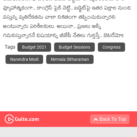
వ్యూహాత్మ‌కంగా.. కాంగ్రెస్ పైకి నెట్టి.. బ‌డ్జెట్‌పై ఇత‌ర ప‌క్షాల నుంచి
వ‌స్తున్న వ్య‌తిరేక‌త‌ను చాలా నిశితంగా త‌ప్పించుకున్నార‌ని
అంటున్నారు ప‌రిశీల‌కులు. అయినా.. ప్ర‌జ‌లు అన్నీ
గ‌మ‌నిస్తున్నార‌నే విష‌యాన్ని బీజేపీ నేత‌లు గుర్తిస్తే.. బెట‌రేమో!!
Tags
Budget 2021
Budget Sessions
Congress
Narendra Modi
Nirmala Sitharaman
Back To Top