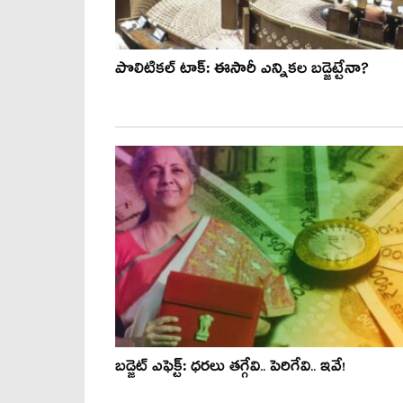
పొలిటిక‌ల్ టాక్‌: ఈసారీ ఎన్నిక‌ల బ‌డ్జెట్టేనా?
బ‌డ్జెట్ ఎఫెక్ట్‌: ధ‌ర‌లు త‌గ్గేవి.. పెరిగేవి.. ఇవే!