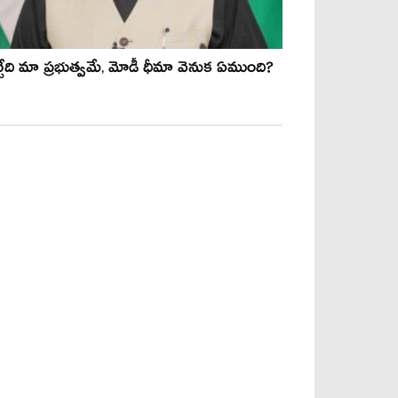
్చేది మా ప్ర‌భుత్వ‌మే, మోడీ ధీమా వెనుక‌ ఏముంది?