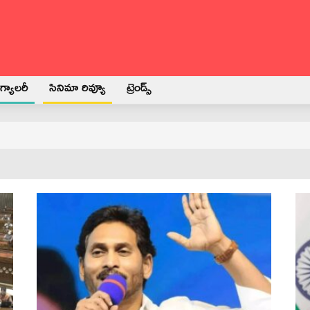
్యాలరీ
సినిమా రివ్యూ
ట్రెండ్స్