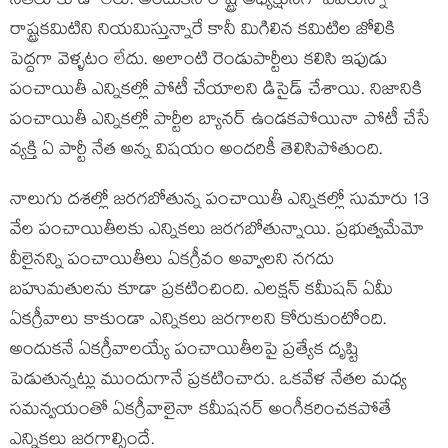
నేతలు కూడా లేరు. అందుకనే రాష్ట్ర అధ్యక్షునిగా ఎవరున్నా
రాష్ట్రకమిటిని నియమిస్తున్నారే కానీ మిగిలిన కమిటిల జోలికి
పెద్దగా వెళ్ళటం లేదు. అలాంటి రెండుపార్టీలు కలిసి ఇఫుడు
పంచాయితీ ఎన్నికల్లో పోటీ చేయాలని డిసైడ్ చేశాయి. నిజానికి
పంచాయితీ ఎన్నికల్లో పార్టీల బ్యానర్ ఉండకపోయినా పోటీ చేసే
వ్యక్తి ఏ పార్టీ నేత అన్న విషయం అందరికీ తెలిసిపోతుంది.
నాలుగు దశల్లో జరగబోతున్న పంచాయితీ ఎన్నికల్లో సుమారు 13
వేల పంచాయితీలకు ఎన్నికలు జరగబోతున్నాయి. ప్రభుత్వమేమో
వీలైనన్ని పంచాయితీలు ఏకగ్రీవం అవ్వాలని నగదు
బహుమతులను కూడా ప్రకటించింది. ఎలక్షన్ కమీషన్ ఏమీ
ఏకగ్రీవాలు కాకుండా ఎన్నికలు జరగాలని కోరుకుంటోంది.
అందుకనే ఏకగ్రీవాలయ్యే పంచాయితీలపై ప్రత్యేక దృష్టి
పెడుతున్నట్లు ముందుగానే ప్రకటించారు. ఒకవేళ నేతల మధ్య
సమన్వయంతో ఏకగ్రీవాలైనా కమీషనర్ అంగీకరించకపోతే
ఎన్నికలు జరగాల్సిందే.