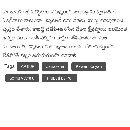
సో ఇటువంటి పరిస్ధితుల నేపధ్యంలో నాదెండ్ల మాట్లాడుతూ
ఏకగ్రీవాలు కాకుండా ఎన్నికలకే తమ నేతలు మొగ్గు చూపుతారని
స్పష్టం చేశారు. కాబట్టి బీజేపీ+జనసేన నేతల క్షేత్రస్ధాయి బలమెంత
అన్నది పంచాయితీ ఎన్నికల సాక్షిగా తేలిపోతుంది. మరి
పంచాయితీ ఎన్నికలు మిత్రపక్షాలకు లాభం చేకూరుస్తుందో
లేకపోతే నష్టం జరుగుతుందో చూడాలి.
Tags
AP BJP
Janasena
Pawan Kalyan
Somu Veeraju
Tirupati By Poll