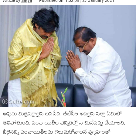
Article by
Satya
Published on: 1:02 pm, 27 January 2021
అవును మిత్రపక్షాలైన జనసేన, బీజేపీల అసలైన సత్తా ఏమిటో
తెలిపోతుంది. పంచాయితీల ఎన్నికల్లో నామినేషన్లు వేయాలని,
వీలైనన్ని పంచాయితీలను గెలుచుకోవాలనే వ్యూహంతో