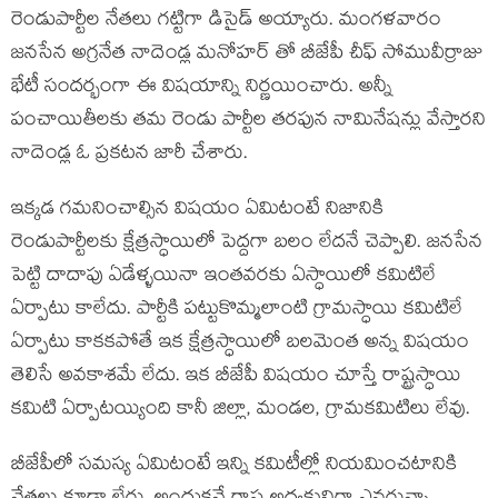
రెండుపార్టీల నేతలు గట్టిగా డిసైడ్ అయ్యారు. మంగళవారం
జనసేన అగ్రనేత నాదెండ్ల మనోహర్ తో బీజేపీ చీఫ్ సోమువీర్రాజు
భేటీ సందర్భంగా ఈ విషయాన్ని నిర్ణయించారు. అన్నీ
పంచాయితీలకు తమ రెండు పార్టీల తరపున నామినేషన్లు వేస్తారని
నాదెండ్ల ఓ ప్రకటన జారీ చేశారు.
ఇక్కడ గమనించాల్సిన విషయం ఏమిటంటే నిజానికి
రెండుపార్టీలకు క్షేత్రస్ధాయిలో పెద్దగా బలం లేదనే చెప్పాలి. జనసేన
పెట్టి దాదాపు ఏడేళ్ళయినా ఇంతవరకు ఏస్ధాయిలో కమిటిలే
ఏర్పాటు కాలేదు. పార్టీకి పట్టుకొమ్మలాంటి గ్రామస్ధాయి కమిటిలే
ఏర్పాటు కాకకపోతే ఇక క్షేత్రస్ధాయిలో బలమెంత అన్న విషయం
తెలిసే అవకాశమే లేదు. ఇక బీజేపీ విషయం చూస్తే రాష్ట్రస్ధాయి
కమిటి ఏర్పాటయ్యింది కానీ జిల్లా, మండల, గ్రామకమిటిలు లేవు.
బీజేపీలో సమస్య ఏమిటంటే ఇన్ని కమిటీల్లో నియమించటానికి