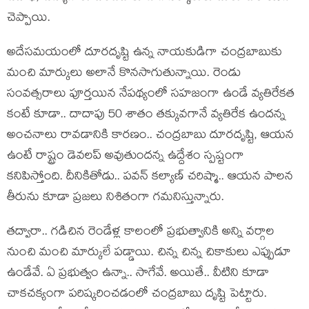
చెప్పాయి.
అదేస‌మ‌యంలో దూర‌దృష్టి ఉన్న నాయ‌కుడిగా చంద్ర‌బాబుకు
మంచి మార్కులు అలానే కొన‌సాగుతున్నాయి. రెండు
సంవ‌త్స‌రాలు పూర్త‌యిన నేప‌థ్యంలో స‌హ‌జంగా ఉండే వ్య‌తిరేక‌త
కంటే కూడా.. దాదాపు 50 శాతం త‌క్కువ‌గానే వ్య‌తిరేక ఉంద‌న్న
అంచ‌నాలు రావ‌డానికి కార‌ణం.. చంద్ర‌బాబు దూర‌దృష్టి, ఆయ‌న
ఉంటే రాష్ట్రం డెవ‌ల‌ప్ అవుతుంద‌న్న ఉద్దేశం స్ప‌ష్టంగా
క‌నిపిస్తోంది. దీనికితోడు.. ప‌వ‌న్ క‌ల్యాణ్ చ‌రిష్మా.. ఆయ‌న పాల‌న
తీరును కూడా ప్ర‌జ‌లు నిశితంగా గ‌మ‌నిస్తున్నారు.
త‌ద్వారా.. గ‌డిచిన రెండేళ్ల కాలంలో ప్ర‌భుత్వానికి అన్ని వ‌ర్గాల
నుంచి మంచి మార్కులే ప‌డ్డాయి. చిన్న చిన్న చికాకులు ఎప్పుడూ
ఉండేవే. ఏ ప్ర‌భుత్వం ఉన్నా.. సాగేవే. అయితే.. వీటిని కూడా
చాక‌చ‌క్యంగా ప‌రిష్క‌రించ‌డంలో చంద్ర‌బాబు దృష్టి పెట్టారు.