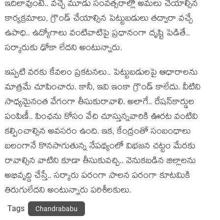
ఇదిలావుంటే.. వ‌చ్చే మూడు సంవ‌త్స‌రాల్లో అమ‌లు చేయాల్సిన
కార్య‌క్ర‌మాలు, గ్రౌండ్ చేయాల్సిన పెట్టుబ‌డులు త‌ద్వారా వ‌చ్చే
ఉపాధి.. ఉద్యోగాలు వంటివాటిపై ప్ర‌ధానంగా దృష్టి పెడితే..
స‌ర్కారుకు ఢోకా లేద‌ని అంటున్నారు.
ఇప్ప‌టి వ‌ర‌కు కేవ‌లం ప్ర‌క‌ట‌న‌లు.. పెట్టుబ‌డుల‌పై ఆధారాల‌ను
మాత్ర‌మే చూపించారు. కానీ, ఇవి ఇంకా గ్రౌండ్ కాలేదు. వీటిని
సాధ్య‌మైనంత వేగంగా తీసుకురావాలి. అలాగే.. రేష‌న్‌కార్డుల
పంపిణీ.. పింఛ‌ను కోసం వేచి చూస్తున్న‌వారికి ఊర‌ట వంటివి
క‌ల్పించాల్సిన అవ‌స‌రం ఉంది. ఇక‌, కేంద్రంతో సంబంధాలు
బ‌లంగానే కొన‌సాగుతున్న నేప‌థ్యంలో విభ‌జ‌న చ‌ట్టం మేర‌కు
రావాల్సిన వాటిని కూడా తీసుకువ‌చ్చి.. వెనుక‌బ‌డిన జిల్లాల‌ను
అభివృద్ది చేస్తే.. స‌ర్కారు ప‌రంగా పాల‌న ప‌రంగా కూట‌మికి
తిరుగులేద‌ని అంటున్నారు ప‌రిశీల‌కులు.
Tags
Chandrababu