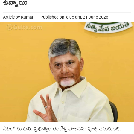
ఉన్నాయి
Article by
Kumar
Published on: 8:05 am, 21 June 2026
ఏపీలో కూట‌మి ప్ర‌భుత్వం రెండేళ్ల పాల‌న‌ను పూర్తి చేసుకుంది.