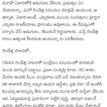
మూడో ఏడాదిలోకి అడుగులు వేసింది. ప్ర‌భుత్వం ఏం
చేయాల‌న్నా.. మ‌రో రెండేళ్ల స‌మ‌యం మాత్ర‌మే ఉంటుంది. ఆ
త‌ర్వాత‌.. ఏడాది అంటే.. ఎన్నిక‌ల‌కు ముందు సంవ‌త్స‌రం పూర్తిగా
ఎన్నిక‌ల రాజ‌కీయాలు ప్రారంభం అవుతాయి. ఈ నేప‌థ్యంలో
స‌ర్కారు వేసే అడుగులు.. తీసుకునే నిర్ణ‌యాల‌కు.. వ‌చ్చే రెండేళ్ల
కాలం అత్యంత కీల‌క‌మ‌ని అంటున్నా రు ప‌రిశీల‌కులు.
రెండేళ్ల పాల‌న‌లో..
గ‌డిచిన రెండేళ్ల పాల‌న‌లో సంక్షేమం విష‌యంలో కూట‌మికి
మంచి మార్కులే ప‌డ్డాయి. ప్ర‌జ‌ల సంతృప్తి కూడా.. 80 శాతం
మేర‌కు ఉంద‌ని సీఎం చంద్ర‌బాబు ప‌దే ప‌దే చెబుతున్నారు. దీనిని
98 శాతానికి చేర్చా ల‌న్న‌ది ఆయ‌న ఉద్దేశం. ప్ర‌తి నెలా 1నే ఇంటికి
పింఛ‌న్లు అందిస్తున్న తీరు స‌ర్కారుకు మంచి టాక్ వ‌చ్చేలా చేసింది.
ఇక‌, పెట్టుబ‌డుల‌పై ప్ర‌ధానంగా పెట్టిన దృష్టి.. త‌ద్వారా ల‌భించే
ఉపాధి, ఉద్యోగాలు వంటివి కూడా.. సర్కారుకు మేలు చేశాయ‌నే