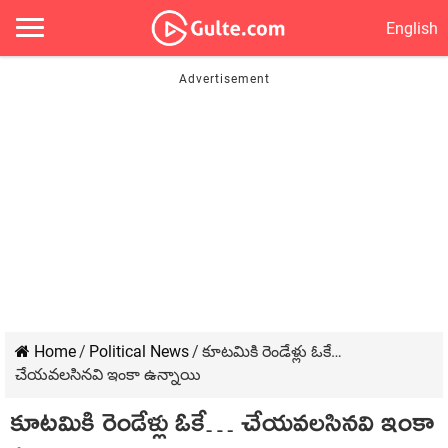
English
Home
/
Political News
/
కూట‌మికి రెండేళ్లు ఓకే…
చేయవలసినవి ఇంకా ఉన్నాయి
కూట‌మికి రెండేళ్లు ఓకే… చేయవలసినవి ఇంకా