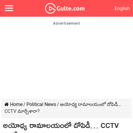
English
Home
/
Political News
/
అయోధ్య రామాల‌యంలో దోపిడీ…
CCTV మార్చేశారా?
అయోధ్య రామాల‌యంలో దోపిడీ… CCTV