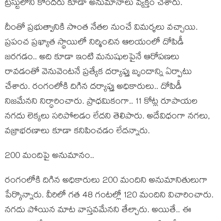
ట్ర‌స్టులోని కొంద‌రు కూడా అనుమానాలు వ్య‌క్తం చేశారు.
దీంతో ప్ర‌భుత్వానికి సొంత నేత‌ల నుంచే విమ‌ర్శ‌లు వ‌చ్చాయి.
ప్ర‌పంచ ప్ర‌ఖ్యాత స్థాయిలో నిర్మించిన ఆల‌యంలో దోపిడీ
జ‌ర‌గ‌డం.. అది కూడా ఇంటి మ‌నుషుల‌పైనే ఆరోప‌ణ‌లు
రావ‌డంతో వెనువెంట‌నే ప్ర‌త్యేక ద‌ర్యాప్తు బృందాన్ని ఏర్పాటు
చేశారు. రంగంలోకి దిగిన ద‌ర్యాప్తు అధికారులు.. దోపిడీ
నిజ‌మేన‌ని నిర్ధారించారు. ప్రాధ‌మికంగా.. 11 కోట్ల రూపాయ‌ల
న‌గ‌దు లెక్క‌లు స‌రిపోల‌డం లేద‌ని తెలిపారు. అదేవిధంగా న‌గ‌లు,
వ‌జ్రాభ‌ర‌ణాలు కూడా క‌నిపించ‌డం లేద‌న్నారు.
200 మందిపై అనుమానం..
రంగంలోకి దిగిన అధికారులు 200 మందిని అనుమానితులుగా
పేర్కొన్నారు. వీరిలో గ‌త 48 గంట‌ల్లో 120 మందిని విచారించారు.
న‌గ‌దు పోయిన మాట వాస్త‌వ‌మేన‌ని తేల్చారు. అయితే.. ఈ