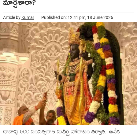
మార్చేశారా?
Article by
Kumar
Published on: 12:41 pm, 18 June 2026
దాదాపు 500 సంవ‌త్స‌రాల సుదీర్ఘ పోరాటం త‌ర్వాత‌.. అనేక