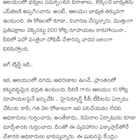
ఆల‌యంలో భ‌క్తులు స‌మ‌ర్పించిన విరాళాలు.. లెక్కించే బాధ్య‌త‌ను
ఎస్‌బీఐకి అప్ప‌గించారు. అంటే.. ఆల‌యం బాధ్య‌త త‌క్కువ‌గా
ఉంటుంది. ఈ కోణంలో కూడా.. విచార‌ణ చేస్తున్నారు. మొత్తంగా
ప్రతిపక్షాలు చెప్పినట్టు 200 కోట్ల రూపాయ‌లు కాక‌పోయినా..
దీనిలో ప‌దో వంతైనా దోపిడీ చేశార‌న్న వాద‌న బ‌లంగా
వినిపిస్తోంది.
బిగ్ ట్విస్ట్ ఇదీ..
ఇక‌, ఆల‌యంలో న‌గ‌దు, ఆభ‌ర‌ణాలు ఉంచే.. ప్రాంతంలో
క‌ట్టుదిట్ట‌మైన భ‌ద్ర‌త ఉంటుంది. దీనికి గాను ఆల‌యం 10 కోట్ల
రూపాయ‌ల‌పైనే ఖ‌ర్చుచేసి .. హైసెక్యూర్డ్ సీసీ టీవీల‌ను ఏర్పాటు
చేసింది. కానీ, గ‌త నెల రోజులుగా ఇవి ప‌నిచేయ‌డం లేద‌ని
అధికారులు గుర్తించారు. అంతేకాదు.. కెమెరాల ఏర్పాటును కూడా
మార్చేశార‌ని గుర్తించారు. దీంతో ఈ వ్య‌వ‌హారం ప‌క్కాప్లాన్‌తోనే
చేశార‌ని అధికారులు భావిస్తున్నారు. ఈ ఘ‌ట‌న‌పై కేంద్రం