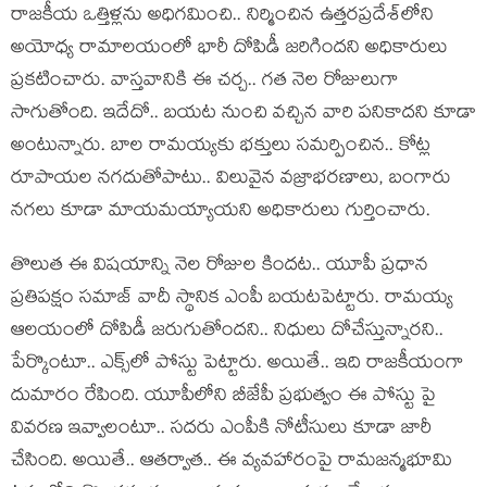
రాజ‌కీయ ఒత్తిళ్ల‌ను అధిగ‌మించి.. నిర్మించిన ఉత్త‌ర‌ప్ర‌దేశ్‌లోని
అయోధ్య రామాల‌యంలో భారీ దోపిడీ జ‌రిగింద‌ని అధికారులు
ప్ర‌క‌టించారు. వాస్త‌వానికి ఈ చ‌ర్చ‌.. గ‌త నెల రోజులుగా
సాగుతోంది. ఇదేదో.. బ‌య‌ట నుంచి వ‌చ్చిన వారి ప‌నికాద‌ని కూడా
అంటున్నారు. బాల‌ రామ‌య్య‌కు భ‌క్తులు స‌మ‌ర్పించిన‌.. కోట్ల
రూపాయ‌ల న‌గ‌దుతోపాటు.. విలువైన వ‌జ్రాభ‌ర‌ణాలు, బంగారు
న‌గ‌లు కూడా మాయ‌మ‌య్యాయ‌ని అధికారులు గుర్తించారు.
తొలుత ఈ విష‌యాన్ని నెల రోజుల కింద‌ట‌.. యూపీ ప్రధాన
ప్ర‌తిప‌క్షం స‌మాజ్ వాదీ స్థానిక ఎంపీ బ‌య‌టపెట్టారు. రామ‌య్య
ఆల‌యంలో దోపిడీ జ‌రుగుతోంద‌ని.. నిధులు దోచేస్తున్నార‌ని..
పేర్కొంటూ.. ఎక్స్‌లో పోస్టు పెట్టారు. అయితే.. ఇది రాజ‌కీయంగా
దుమారం రేపింది. యూపీలోని బీజేపీ ప్ర‌భుత్వం ఈ పోస్టు పై
వివ‌ర‌ణ ఇవ్వాలంటూ.. స‌ద‌రు ఎంపీకి నోటీసులు కూడా జారీ
చేసింది. అయితే.. ఆత‌ర్వాత‌.. ఈ వ్య‌వ‌హారంపై రామ‌జ‌న్మ‌భూమి