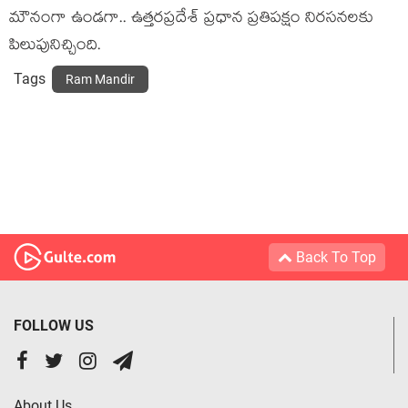
మౌనంగా ఉండ‌గా.. ఉత్త‌ర‌ప్ర‌దేశ్ ప్ర‌ధాన ప్ర‌తిప‌క్షం నిర‌స‌న‌ల‌కు
పిలుపునిచ్చింది.
Tags
Ram Mandir
Back To Top
FOLLOW US
About Us