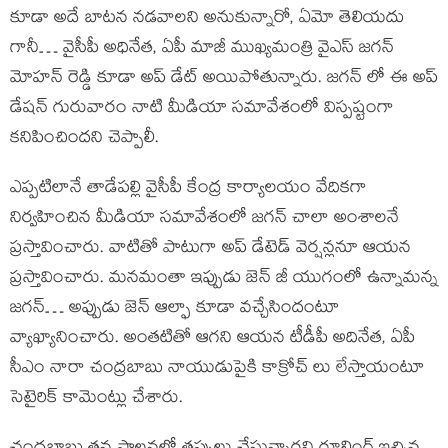
కూడా అదే బాటన నడవాలని అనుకున్నారో, ఏమో తెలియదు
గానీ… వైసీపీ అధినేత, ఏపీ మాజీ ముఖ్యమంత్రి వైఎస్ జగన్
మోహన్ రెడ్డి కూడా అప్ డేట్ అయిపోతున్నారు. జగన్ లో ఈ అప్
డేషన్ గురువారం నాటి మీడియా సమావేశంలో విస్పష్టంగా
కనిపించిందని చెప్పాలీ.
ఎప్పటిలానే తాడేపల్లి వైసీపీ కేంద్ర కార్యాలయం వేదికగా
నిర్వహించిన మీడియా సమావేశంలో జగన్ చాలా అంశాలనే
ప్రస్తావించారు. వాటితో పాటుగా అప్ డేటెడ్ వెర్షన్లనూ ఆయన
ప్రస్తావించారు. మనమంతా ఇప్పుడు జెన్ జీ యుగంలో ఉన్నామన్న
జగన్… అప్పుడు జెన్ ఆల్ఫా కూడా వచ్చేసిందంటూ
వ్యాఖ్యానించారు. అంతటితో ఆగని ఆయన టీడీపీ అదినేత, ఏపీ
సీఎం నారా చంద్రబాబు నాయుడుపైకి కాక్రోచ్ లు లేస్తాయంటూ
సెటైరిక్ కామెంట్లు చేశారు.