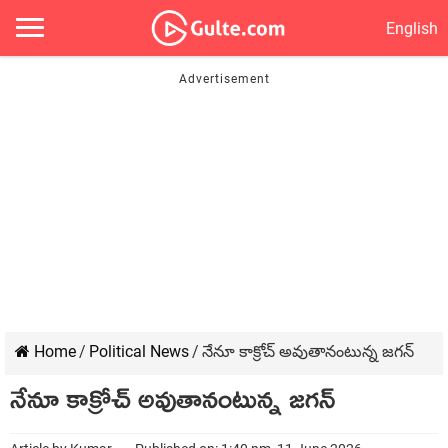
English
Home
/
Political News
/
నేనూ కాక్రోచ్ అవుతానంటున్న జగన్
నేనూ కాక్రోచ్ అవుతానంటున్న జగన్