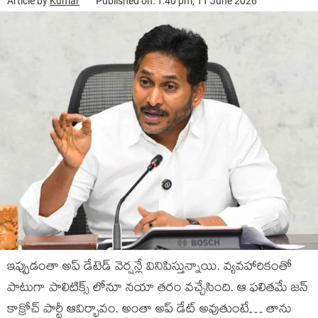
Article by
Kumar
Published on: 1:40 pm, 11 June 2026
ఇప్పుడంతా అప్ డేటెడ్ వెర్షన్లే వినిపిస్తున్నాయి. వ్యవహారికంతో
పాటుగా పాలిటిక్స్ లోనూ నయా తరం వచ్చేసింది. ఆ ఫలితమే జన్
కాక్రోచ్ పార్టీ ఆవిర్భావం. అంతా అప్ డేట్ అవుతుంటే… తాను