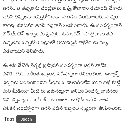
చంద్రబాబు తన పాలనలో తప్పులు చేస్తున్నారని రూలింగ్ ఇచ్చిన
జగన్.. ఆ తప్పులను చంద్రబాబు ఒప్పుకోవాలని డిమాండ్ చేశారు.
చేసిన తప్పులను ఒప్పుకోకుండా సాగడం చంద్రబాబుకు సాధ్యం
కాదన్న మాటనూ జగన్ గట్టిగానే వినిపించారు. ఈ సందర్భంగానే
జెన్ జీ, జెన్ ఆల్ఫాలను ప్రస్తావించిన జగన్.. చంద్రబాబు తన
తప్పులను ఒప్పుకోని పక్షంలో ఆయనపైకి కాక్రోచ్ లు వచ్చి
పడతాయని తెలిపారు.
ఈ అప్ డేటెడ్ వెర్షన్ల ప్రస్తావన సందర్భంగా జగన్ వాటిని
పలికేందుకు ఒకింత ఇబ్బంది పడినట్లుగా కనిపించింది. అడ్వాన్స్
వెర్షన్లకు సంబందించిన పేర్లను ఓ నాలుగింటిని జగన్ బట్టి కొట్టి
మరీ మీడియా మీట్ కు వచ్చినట్లుగా అనిపించిందన్న వాదనలూ
వినిపిస్తున్నాయి. జెన్ జీ.. జెన్ ఆల్ఫా, కాక్రోచ్ అనే పదాలను
పలికిన సందర్బంగా జగన్ పడిన ఇబ్బంది స్పష్టంగా కనిపించింది.
Tags
Jagan