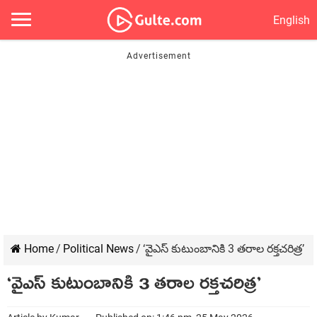
English
Home
/
Political News
/
‘వైఎస్ కుటుంబానికి 3 త‌రాల ర‌క్త‌చ‌రిత్ర‌’
‘వైఎస్ కుటుంబానికి 3 త‌రాల ర‌క్త‌చ‌రిత్ర‌’