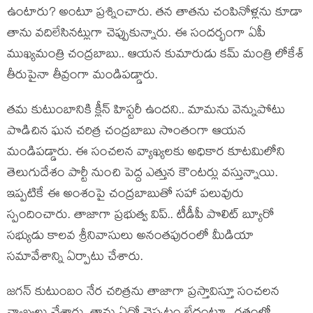
ఉంటారు? అంటూ ప్ర‌శ్నించారు. త‌న తాత‌ను చంపినోళ్ల‌ను కూడా
తాను వ‌దిలేసినట్లుగా చెప్పుకున్నారు. ఈ సంద‌ర్భంగా ఏపీ
ముఖ్య‌మంత్రి చంద్ర‌బాబు.. ఆయ‌న కుమారుడు క‌మ్ మంత్రి లోకేశ్
తీరుపైనా తీవ్రంగా మండిప‌డ్డారు.
త‌మ కుటుంబానికి క్లీన్ హిస్ట‌రీ ఉంద‌ని.. మామ‌ను వెన్నుపోటు
పొడిచిన ఘ‌న చ‌రిత్ర చంద్ర‌బాబు సొంతంగా ఆయ‌న
మండిప‌డ్డారు. ఈ సంచ‌ల‌న వ్యాఖ్య‌ల‌కు అధికార కూట‌మిలోని
తెలుగుదేశం పార్టీ నుంచి పెద్ద ఎత్తున కౌంట‌ర్లు వ‌స్తున్నాయి.
ఇప్ప‌టికే ఈ అంశంపై చంద్ర‌బాబుతో స‌హా ప‌లువురు
స్పందించారు. తాజాగా ప్ర‌భుత్వ విప్.. టీడీపీ పొలిట్ బ్యూరో
స‌భ్యుడు కాల‌వ శ్రీనివాసులు అనంత‌పురంలో మీడియా
స‌మావేశాన్ని ఏర్పాటు చేశారు.
జ‌గ‌న్ కుటుంబం నేర చ‌రిత్ర‌ను తాజాగా ప్ర‌స్తావిస్తూ సంచ‌ల‌న