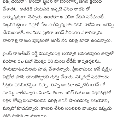
లెక్క చేయ‌రా? అంటూ స్టేష‌న్ లో వీరంగాన్ని జ‌గ‌న్ క్రియేట్
చేశార‌ని.. అత‌డికి భ‌య‌ప‌డి అప్ప‌టి ఎస్ఐ లాక‌ప్ లో
దాక్కున్న‌ట్లుగా చెప్పారు. ఇంత‌కూ ఆ ఎస్ఐ చేసిన పనేమంటే..
చ‌ట్ట‌విరుద్ధంగా గ‌న్ల‌తో వేట సాగిస్తున్న కొంద‌రిని పోలీసులు అరెస్టు
చేయ‌టంతో.. అందుకు ప్ర‌తిగా జ‌గ‌న్ వీరంగం వేశార‌న్నారు.
పాలెగాళ్ల రాజ్యం పుస్త‌కంలో జ‌గ‌న్ నేర చ‌రిత్ర కూడా ఉంద‌న్నారు.
వైఎస్ రాజశేఖ‌ర్ రెడ్డి ముఖ్యమంత్రి అయ్యాక అనంత‌పురం జిల్లాలో
ప‌రిటాల ర‌వి స‌హా మొత్తం 56 మంది టీడీపీ కార్య‌క‌ర్త‌ల‌ను..
సానుభూతిప‌రుల‌ను హ‌త్య చేశార‌న్నారు. శ్రీనివాసులు అనే వ్య‌క్తిని
పెట్రోల్ పోసి త‌గ‌ల‌బెట్టార‌ని గుర్తు చేశారు. ఎన్నిక‌ల్లో ప‌ద‌కొండు
సీట్ల‌కు ప‌రిమిత‌మైనా ర‌ప్పా.. ర‌ప్పా అంటూ ఇప్ప‌టికి జ‌గ‌న్ లో
మార్పు రాలేద‌న్నారు. మూడు త‌రాల జ‌గ‌న్ కుటుంబ ర‌క్త‌చ‌రిత్ర‌తో
ల‌క్షల కోట్లు సంపాదించిన చ‌రిత్ర జ‌గ‌న్ సొంత‌మ‌న్న విష‌యాన్ని
మ‌ర్చిపోకూడ‌దన్నారు. కాలువ చేసిన సంచ‌ల‌న వ్యాఖ్య‌లు ఇప్పుడు
హాట్ టాపిక్ గా మారాయి.