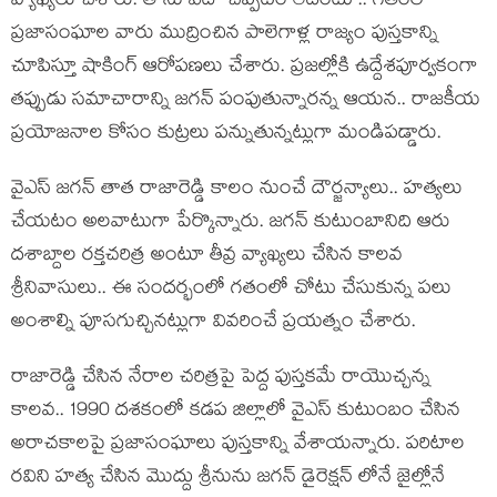
వ్యాఖ్య‌లు చేశారు. తాను ఏదో చెప్ప‌టం లేదంటూ.. గ‌తంలో
ప్ర‌జాసంఘాల వారు ముద్రించిన పాలెగాళ్ల రాజ్యం పుస్త‌కాన్ని
చూపిస్తూ షాకింగ్ ఆరోప‌ణ‌లు చేశారు. ప్ర‌జ‌ల్లోకి ఉద్దేశ‌పూర్వ‌కంగా
త‌ప్పుడు స‌మాచారాన్ని జ‌గ‌న్ పంపుతున్నార‌న్న ఆయ‌న‌.. రాజ‌కీయ
ప్ర‌యోజ‌నాల కోసం కుట్ర‌లు ప‌న్నుతున్న‌ట్లుగా మండిప‌డ్డారు.
వైఎస్ జ‌గ‌న్ తాత రాజారెడ్డి కాలం నుంచే దౌర్జ‌న్యాలు.. హ‌త్య‌లు
చేయ‌టం అల‌వాటుగా పేర్కొన్నారు. జ‌గ‌న్ కుటుంబానిది ఆరు
ద‌శాబ్దాల ర‌క్త‌చ‌రిత్ర అంటూ తీవ్ర వ్యాఖ్య‌లు చేసిన కాల‌వ
శ్రీనివాసులు.. ఈ సంద‌ర్భంలో గ‌తంలో చోటు చేసుకున్న ప‌లు
అంశాల్ని పూస‌గుచ్చిన‌ట్లుగా వివ‌రించే ప్ర‌య‌త్నం చేశారు.
రాజారెడ్డి చేసిన నేరాల చ‌రిత్ర‌పై పెద్ద పుస్త‌క‌మే రాయొచ్చ‌న్న
కాల‌వ‌.. 1990 ద‌శ‌కంలో క‌డ‌ప జిల్లాలో వైఎస్ కుటుంబం చేసిన
అరాచ‌కాల‌పై ప్ర‌జాసంఘాలు పుస్త‌కాన్ని వేశాయ‌న్నారు. ప‌రిటాల
ర‌విని హ‌త్య చేసిన మొద్దు శ్రీనును జ‌గ‌న్ డైరెక్ష‌న్ లోనే జైల్లోనే