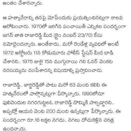
అంతం చేశార‌న్నారు.
ఆ హ‌త్యానేరాన్ని త‌న‌పై మోపేందుకు ప్ర‌య‌త్నించిన‌ట్లుగా కాల‌వ
ఆరోపించారు. 1970లో జ‌రిగిన పంచాయితీ ఎన్నిక‌ల సంద‌ర్భంగా
జ‌గ‌న్ తాత రాజారెడ్డి మీద (క్రైం నంబర్‌ 23/70) కేసు
న‌మోదైందన్నారు. అంతేకాదు.. మ‌రో రెండేళ్ల వ్య‌వ‌ధిలో అంటే
1972 అక్టోబ‌రు 11న కోడుమూరు పోలీస్ స్టేష‌న్ మీద దాడి
చేశార‌ని.. 1975 జులై 15న ముగ్గురాయి గ‌ని ఓన‌ర్ వెంక‌ట
న‌ర‌స‌య్య‌ను చంపేశార‌న్న విష‌యాల్ని ప్ర‌స్తావించారు.
రాజారెడ్డి.. జార్జిరెడ్డితో పాటు మ‌రో 63 మంది క‌లిపి ఈ
హ‌త్య‌నేరంలో పాల్గొన్న‌ట్లుగా పేర్కొన్నారు. 1990లోనూ
పులివెందుల న‌గ‌ర‌గుట్ట‌లఓ రాజారెడ్డి దొమ్మికి పాల్ప‌డ్డార‌ని..
అప్ప‌ట్లో ఆయ‌న వెంట 200 మంది ఉన్న‌ట్లుగా పేర్కొన్నారు. ఈ
సంద‌ర్భంగా రూ.16 ల‌క్ష‌ల న‌గ‌దు.. న‌గ‌లు దోచుకెళ్లిన చ‌రిత్ర
ఉంద‌న్నారు.