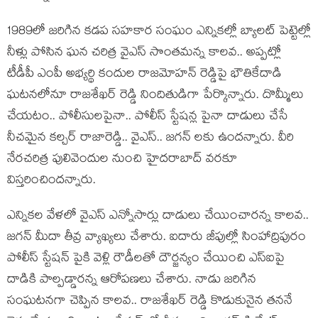
1989లో జ‌రిగిన క‌డ‌ప స‌హ‌కార సంఘం ఎన్నిక‌ల్లో బ్యాల‌ట్ పెట్టెల్లో
నీళ్లు పోసిన ఘ‌న చ‌రిత్ర వైఎస్ సొంత‌మ‌న్న కాల‌వ‌.. అప్ప‌ట్లో
టీడీపీ ఎంపీ అభ్య‌ర్థి కందుల రాజ‌మోహ‌న్ రెడ్డిపై భౌతికేదాడి
ఘ‌ట‌న‌లోనూ రాజ‌శేఖ‌ర్ రెడ్డి నిందితుడిగా పేర్కొన్నారు. దొమ్మీలు
చేయ‌టం.. పోలీసుల‌పైనా.. పోలీస్ స్టేష‌న్ల పైనా దాడులు చేసే
నీచ‌మైన క‌ల్చ‌ర్ రాజారెడ్డి.. వైఎస్.. జ‌గ‌న్ ల‌కు ఉంద‌న్నారు. వీరి
నేర‌చ‌రిత్ర పులివెందుల నుంచి హైద‌రాబాద్ వ‌ర‌కూ
విస్త‌రించింద‌న్నారు.
ఎన్నిక‌ల వేళ‌లో వైఎస్ ఎన్నోసార్లు దాడులు చేయించార‌న్న కాల‌వ‌..
జ‌గ‌న్ మీదా తీవ్ర వ్యాఖ్య‌లు చేశారు. ఐదారు జీపుల్లో సింహాద్రిపురం
పోలీస్ స్టేష‌న్ పైకి వెళ్లి రౌడీల‌తో దౌర్జ‌న్యం చేయించి ఎస్ఐపై
దాడికి పాల్ప‌డ్డార‌న్న ఆరోప‌ణ‌లు చేశారు. నాడు జ‌రిగిన
సంఘ‌ట‌న‌గా చెప్పిన కాల‌వ‌.. రాజ‌శేఖ‌ర్ రెడ్డి కొడుకునైన త‌న‌నే