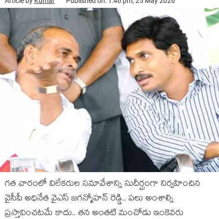
Article by
Kumar
Published on: 1:46 pm, 25 May 2026
గ‌త వారంలో విలేక‌రుల స‌మావేశాన్ని సుదీర్ఘంగా నిర్వ‌హించిన
వైసీపీ అధినేత వైఎస్ జ‌గ‌న్మోహ‌న్ రెడ్డి.. ప‌లు అంశాల్ని
ప్ర‌స్తావించ‌ట‌మే కాదు.. త‌న అంత‌టి మంచోడు ఇంకెవ‌రు